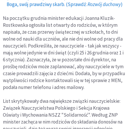
Boga, swój prawdziwy skarb. (Sprawdź:
Rozwój duchowy
)
Na początku grudnia minister edukacji Joanna Kluzik-
Rostkowska ogłosiła list otwarty do rodziców, w którym
napisała, że czas przerwy świątecznej w szkołach, to dni
wolne od nauki dla uczniów, ale nie dni wolne od pracy dla
nauczycieli. Podkreśliła, że nauczyciele - tak jak wszyscy -
mają wolne jedynie w dni świąt (czyli 25 i 26 grudnia oraz 1 i
6 stycznia). Zaznaczyła, że w pozostałe dni dyrektor, na
prośbę rodziców może zaplanować, aby nauczyciele w tym
czasie prowadzili zajęcia z dziećmi. Dodała, by w przypadku
wątpliwości rodzice kontaktowali się w tej sprawie z MEN,
podała numer telefonu i adres mailowy.
List skrytykowały dwa największe związki nauczycielskie:
Związek Nauczycielstwa Polskiego i Sekcja Krajowa
Oświaty i Wychowania NSZZ "Solidarność". Według ZNP
minister zachęca w nim rodziców do składania donosów na
nauczycieli, daje też wyraz swojej ignorancji odnośnie