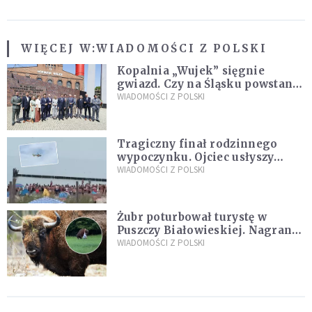
WIĘCEJ W:
WIADOMOŚCI Z POLSKI
Kopalnia „Wujek” sięgnie
gwiazd. Czy na Śląsku powstanie
„Dolina Krzemowa”?
WIADOMOŚCI Z POLSKI
Tragiczny finał rodzinnego
wypoczynku. Ojciec usłyszy
zarzuty
WIADOMOŚCI Z POLSKI
Żubr poturbował turystę w
Puszczy Białowieskiej. Nagranie
daje do myślenia
WIADOMOŚCI Z POLSKI