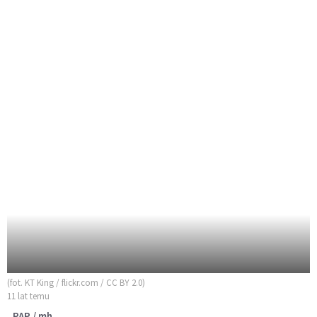
(fot. KT King / flickr.com / CC BY 2.0)
11 lat temu
PAP / mh