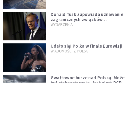
Donald Tusk zapowiada uznawanie
zagranicznych związków
jednopłciowych. "Państwo oblało ten
WYDARZENIA
test"
Udało się! Polka w finale Eurowizji
WIADOMOŚCI Z POLSKI
Gwałtowne burze nad Polską. Może
być niebezpiecznie. Jest alert RCB
ŚWIAT
Nie żyje gwiazda "Barw szczęścia".
"Mam nadzieję, że spotkała się już z
Bogiem, którego tak bardzo kochała"
WYDARZENIA