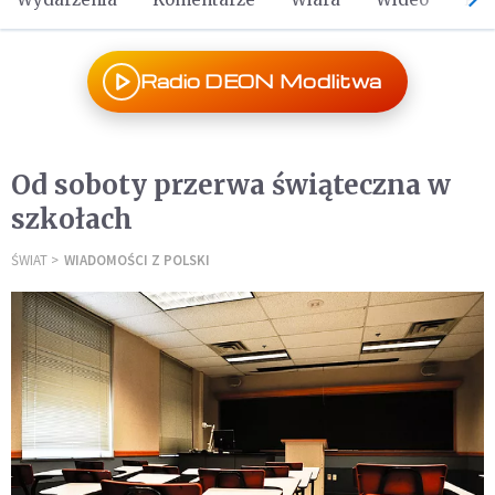
Radio DEON Modlitwa
Od soboty przerwa świąteczna w
szkołach
ŚWIAT
WIADOMOŚCI Z POLSKI