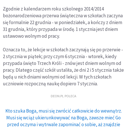
Zgodnie z kalendarzem roku szkolnego 2014/2014
bożonarodzeniowa przerwa świąteczna w szkołach zaczyna
się formalnie 22 grudnia - w poniedziałek, a kończy z dniem
31 grudnia, który przypada w środę. 1 stycznia jest dniem
ustawowo wolnym od pracy.
Oznacza to, że lekcje w szkołach zaczynają się po przerwie -
2 stycznia w piątek; przy czym 6 stycznia - wtorek, kiedy
przypada święto Trzech Króli - znów jest dniem wolnym od
pracy. Dlatego część szkół ustaliła, że dni 2 i 5 stycznia także
będą u nich dniami wolnymi od lekcji. W tych szkołach
uczniowie rozpoczną naukę dopiero 7 stycznia.
DEON.PL POLECA
Kto szuka Boga, musi się zwrócić całkowicie do wewnątrz.
Musi się wciąż ukierunkowywać na Boga, zawsze mieć Go
przed oczyma i wytrwale zapominać o sobie, aż znajdzie