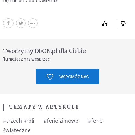
będzie od 2 do 7 kwietnia.
Tworzymy DEON.pl dla Ciebie
Tu możesz nas wesprzeć.
WSPOMÓŻ NAS
TEMATY W ARTYKULE
#trzech króli
#ferie zimowe
#ferie
świąteczne