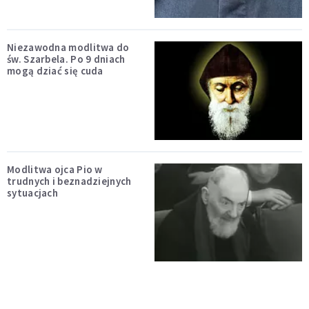
Niezawodna modlitwa do
św. Szarbela. Po 9 dniach
mogą dziać się cuda
Modlitwa ojca Pio w
trudnych i beznadziejnych
sytuacjach