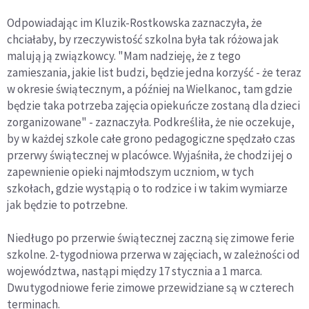
Odpowiadając im Kluzik-Rostkowska zaznaczyła, że
chciałaby, by rzeczywistość szkolna była tak różowa jak
malują ją związkowcy. "Mam nadzieję, że z tego
zamieszania, jakie list budzi, będzie jedna korzyść - że teraz
w okresie świątecznym, a później na Wielkanoc, tam gdzie
będzie taka potrzeba zajęcia opiekuńcze zostaną dla dzieci
zorganizowane" - zaznaczyła. Podkreśliła, że nie oczekuje,
by w każdej szkole całe grono pedagogiczne spędzało czas
przerwy świątecznej w placówce. Wyjaśniła, że chodzi jej o
zapewnienie opieki najmłodszym uczniom, w tych
szkołach, gdzie wystąpią o to rodzice i w takim wymiarze
jak będzie to potrzebne.
Niedługo po przerwie świątecznej zaczną się zimowe ferie
szkolne. 2-tygodniowa przerwa w zajęciach, w zależności od
województwa, nastąpi między 17 stycznia a 1 marca.
Dwutygodniowe ferie zimowe przewidziane są w czterech
terminach.