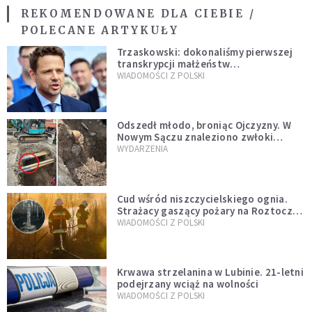
REKOMENDOWANE DLA CIEBIE /
POLECANE ARTYKUŁY
Trzaskowski: dokonaliśmy pierwszej
transkrypcji małżeństw
jednopłciowych. “Tak jak
WIADOMOŚCI Z POLSKI
zapowiadałem, bez zwłoki,
natychmiast”
Odszedł młodo, broniąc Ojczyzny. W
Nowym Sączu znaleziono zwłoki
mężczyzny z czasów potopu
WYDARZENIA
szwedzkiego
Cud wśród niszczycielskiego ognia.
Strażacy gaszący pożary na Roztoczu
opublikowali niezwykłe zdjęcie
WIADOMOŚCI Z POLSKI
Krwawa strzelanina w Lubinie. 21-letni
podejrzany wciąż na wolności
WIADOMOŚCI Z POLSKI