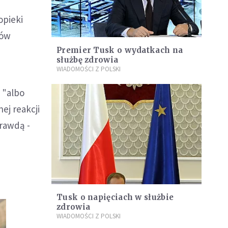
opieki
łów
Premier Tusk o wydatkach na
służbę zdrowia
WIADOMOŚCI Z POLSKI
 "albo
ej reakcji
prawdą -
Tusk o napięciach w służbie
zdrowia
WIADOMOŚCI Z POLSKI