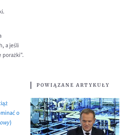
e
i.
a
 a jeśli
 porażki".
POWIĄZANE ARTYKUŁY
ciąż
ominać o
howy
)