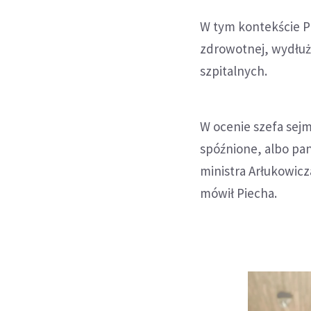
W tym kontekście Pi
zdrowotnej, wydłuża
szpitalnych.
W ocenie szefa sejm
spóźnione, albo panu
ministra Arłukowicz
mówił Piecha.