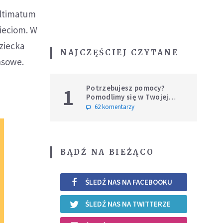
ultimatum
zieciom. W
ziecka
NAJCZĘŚCIEJ CZYTANE
nsowe.
Potrzebujesz pomocy?
1
Pomodlimy się w Twojej
intencji
62 komentarzy
BĄDŹ NA BIEŻĄCO
ŚLEDŹ NAS NA FACEBOOKU
ŚLEDŹ NAS NA TWITTERZE