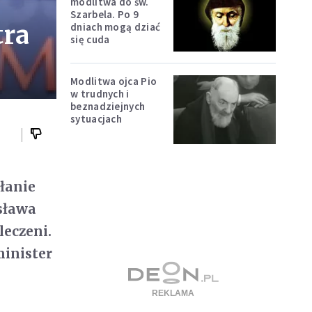
modlitwa do św.
Szarbela. Po 9
tra
dniach mogą dziać
się cuda
Modlitwa ojca Pio
w trudnych i
beznadziejnych
sytuacjach
łanie
sława
leczeni.
minister