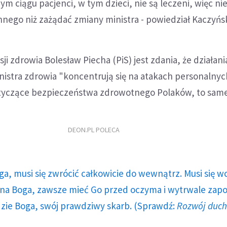
ym ciągu pacjenci, w tym dzieci, nie są leczeni, więc ni
nnego niż zażądać zmiany ministra - powiedział Kaczyńsk
i zdrowia Bolesław Piecha (PiS) jest zdania, że działani
nistra zdrowia "koncentrują się na atakach personalnych,
tyczące bezpieczeństwa zdrowotnego Polaków, to same
DEON.PL POLECA
ga, musi się zwrócić całkowicie do wewnątrz. Musi się w
a Boga, zawsze mieć Go przed oczyma i wytrwale zap
dzie Boga, swój prawdziwy skarb. (Sprawdź:
Rozwój duc