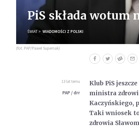
PiS składa wotum n
ŚWIAT
WIADOMOŚCI Z POLSKI
(fot. PAP/Paweł Supernak)
13 lat temu
Klub PiS jeszcz
ministra zdrowi
PAP / drr
Kaczyńskiego, pa
Taki wniosek t
zdrowia Sławo