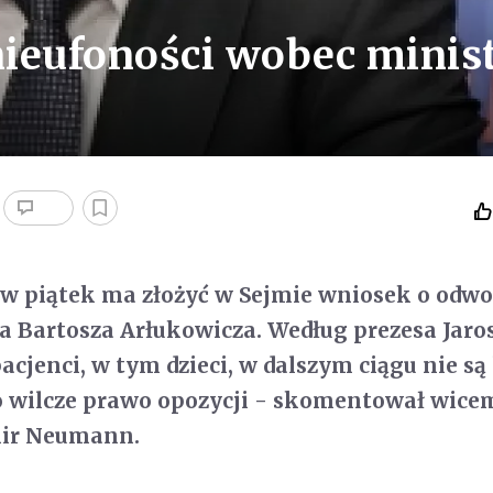
ieufoności wobec minis
e w piątek ma złożyć w Sejmie wniosek o odwo
a Bartosza Arłukowicza. Według prezesa Jaro
cjenci, w tym dzieci, w dalszym ciągu nie są 
o wilcze prawo opozycji - skomentował wice
mir Neumann.