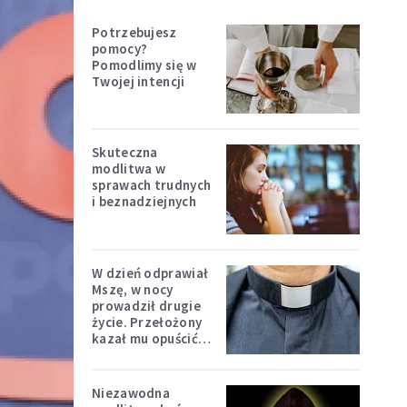
Potrzebujesz
pomocy?
Pomodlimy się w
Twojej intencji
Skuteczna
modlitwa w
sprawach trudnych
i beznadziejnych
W dzień odprawiał
Mszę, w nocy
prowadził drugie
życie. Przełożony
kazał mu opuścić
zakon
Niezawodna