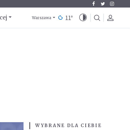
11
°
cej
Warszawa
WYBRANE DLA CIEBIE