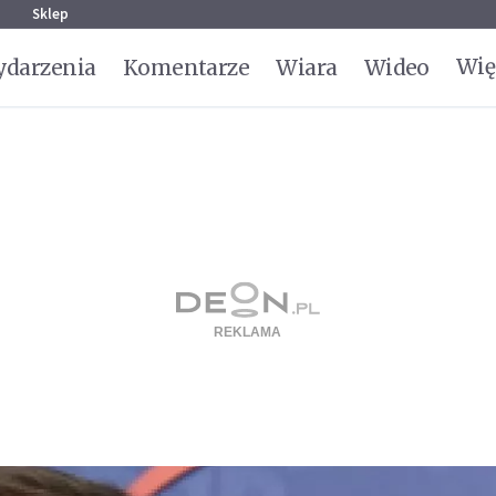
g
Sklep
Wię
darzenia
Komentarze
Wiara
Wideo