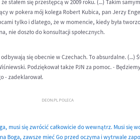
 że stałem się przestępcą w 2009 roku. (...) Takim samy
jący w pokera mój kolega Robert Kubica, pan Jerzy Engel
cami tylko i dlatego, że w momencie, kiedy była tworz
a, nie doszło do konsultacji społecznych.
 odbywają się obecnie w Czechach. To absurdalne. (...) Św
Wiśniewski. Podziękował także PJN za pomoc. - Będziemy
o - zadeklarował.
DEON.PL POLECA
ga, musi się zwrócić całkowicie do wewnątrz. Musi się w
a Boga, zawsze mieć Go przed oczyma i wytrwale zap