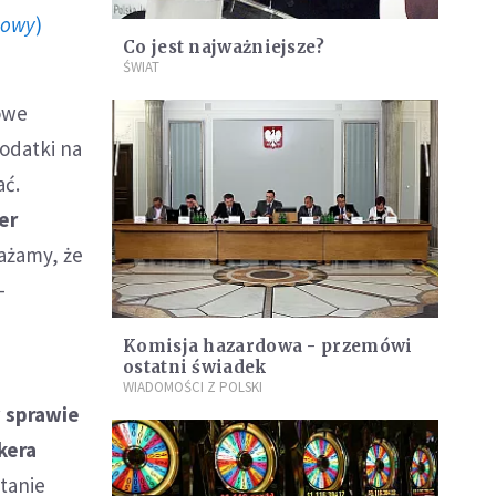
howy
)
Co jest najważniejsze?
ŚWIAT
owe
odatki na
ać.
er
ważamy, że
-
Komisja hazardowa - przemówi
ostatni świadek
WIADOMOŚCI Z POLSKI
w sprawie
kera
stanie