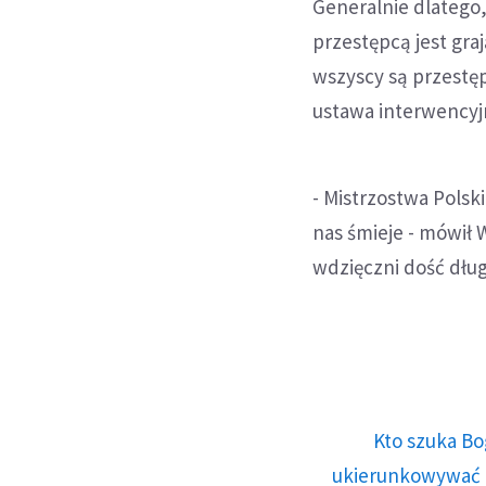
Generalnie dlatego,
przestępcą jest gra
wszyscy są przestęp
ustawa interwencyjn
- Mistrzostwa Polski
nas śmieje - mówił 
wdzięczni dość dług
Kto szuka Bo
ukierunkowywać n