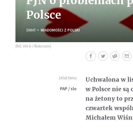
PJN o problemach 
Polsce
ŚWIAT
WIADOMOŚCI Z POLSKI
(fot. Viri G / flickr.com)
14 lat temu
Uchwalona w lis
w Polsce nie są
PAP / slo
na żetony to pr
czwartek wspól
Michałem Wiśn