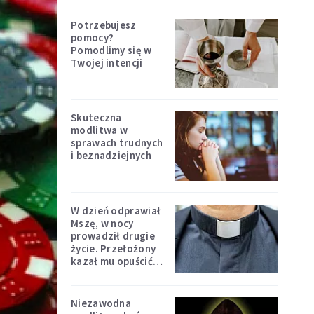
Potrzebujesz
pomocy?
Pomodlimy się w
Twojej intencji
Skuteczna
modlitwa w
sprawach trudnych
i beznadziejnych
W dzień odprawiał
Mszę, w nocy
prowadził drugie
życie. Przełożony
kazał mu opuścić
zakon
Niezawodna