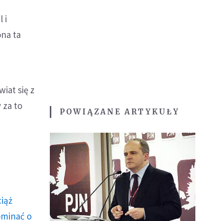
m
 i
ona ta
iat się z
 za to
POWIĄZANE ARTYKUŁY
ciąż
ominać o