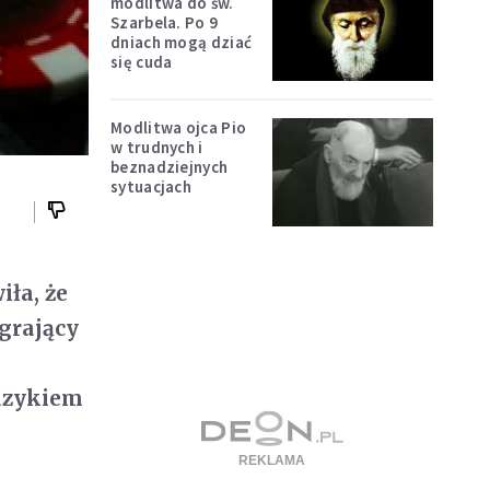
modlitwa do św.
Szarbela. Po 9
dniach mogą dziać
się cuda
Modlitwa ojca Pio
w trudnych i
beznadziejnych
sytuacjach
ła, że
 grający
muzykiem