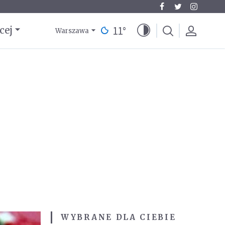
11
°
cej
Warszawa
WYBRANE DLA CIEBIE