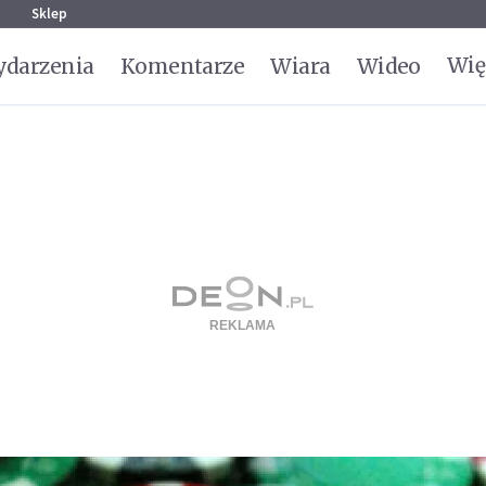
g
Sklep
Wię
darzenia
Komentarze
Wiara
Wideo