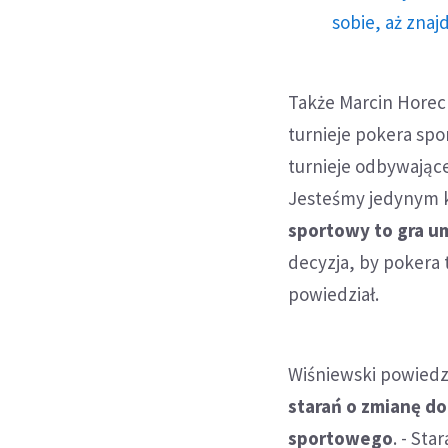
sobie, aż znaj
Także Marcin Horec
turnieje pokera spo
turnieje odbywające
Jesteśmy jedynym kr
sportowy to gra u
decyzja, by pokera 
powiedział.
Wiśniewski powiedz
starań o zmianę d
sportowego
. - St