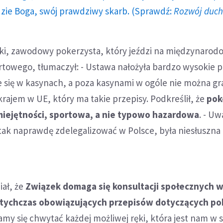
dzie Boga, swój prawdziwy skarb. (Sprawdź:
Rozwój duc
ki, zawodowy pokerzysta, który jeździ na międzynarod
rtowego, tłumaczył: - Ustawa nałożyła bardzo wysokie p
 się w kasynach, a poza kasynami w ogóle nie można gr
ajem w UE, który ma takie przepisy. Podkreślił, że
pok
miejętności, sportowa, a nie typowo hazardowa
. - U
tak naprawdę zdelegalizować w Polsce, była niesłuszna 
iał, że
Związek domaga się konsultacji społecznych 
otychczas obowiązujących przepisów dotyczących po
aramy się chwytać każdej możliwej ręki, która jest nam w 