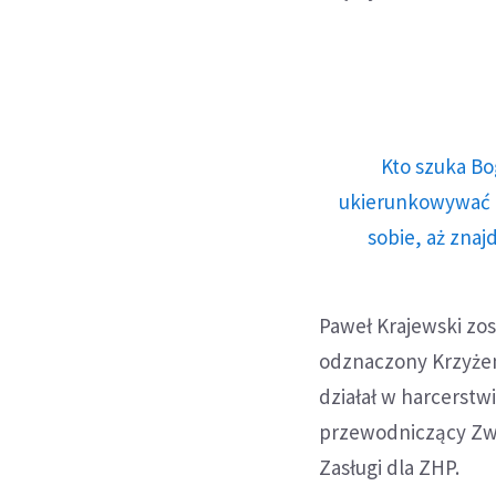
Kto szuka Bo
ukierunkowywać n
sobie, aż znaj
Paweł Krajewski zo
odznaczony Krzyżem
działał w harcerstw
przewodniczący Zwi
Zasługi dla ZHP.