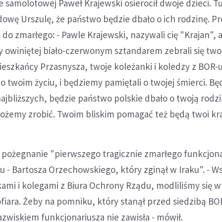
e samolotowej Paweł Krajewski osierocił dwoje dzieci. T
dowę Urszulę, że państwo będzie dbało o ich rodzinę. P
e do zmarłego: - Pawle Krajewski, nazywali cię "Krajan", a
 owiniętej biało-czerwonym sztandarem zebrali się twoi
mieszkańcy Przasnysza, twoje koleżanki i koledzy z BOR-u
o twoim życiu, i będziemy pamiętali o twojej śmierci. B
najbliższych, będzie państwo polskie dbało o twoją rodzi
ożemy zrobić. Twoim bliskim pomagać też będą twoi kra
 pożegnanie "pierwszego tragicznie zmarłego funkcjona
 - Bartosza Orzechowskiego, który zginął w Iraku". - W
ami i kolegami z Biura Ochrony Rządu, modliliśmy się w
 ofiara. Żeby na pomniku, który stanął przed siedzibą BO
nazwiskiem funkcjonariusza nie zawisła - mówił.