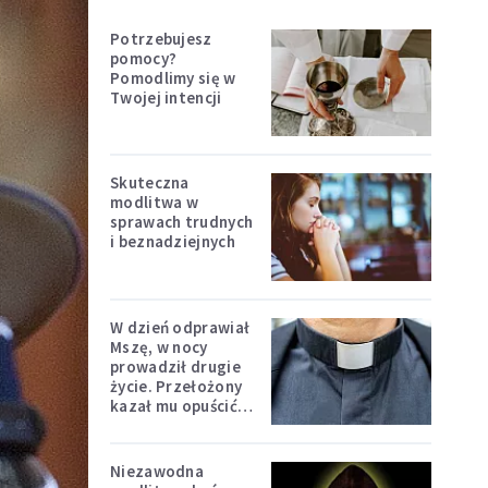
Potrzebujesz
pomocy?
Pomodlimy się w
Twojej intencji
Skuteczna
modlitwa w
sprawach trudnych
i beznadziejnych
W dzień odprawiał
Mszę, w nocy
prowadził drugie
życie. Przełożony
kazał mu opuścić
zakon
Niezawodna