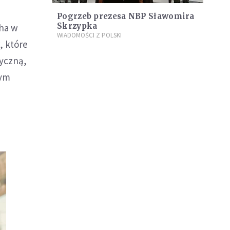
Pogrzeb prezesa NBP Sławomira
Skrzypka
cha w
WIADOMOŚCI Z POLSKI
, które
tyczną,
rym