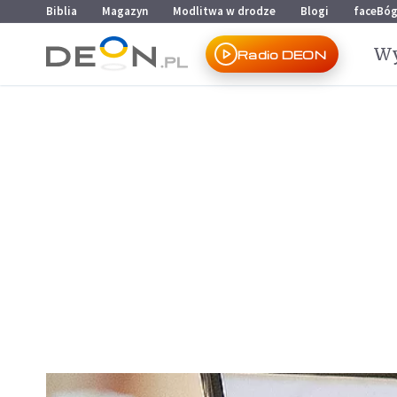
Przejdź do menu głównego
Przejdź do treści
Biblia
Magazyn
Modlitwa w drodze
Blogi
faceBó
Wy
Radio DEON