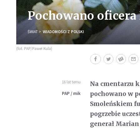
Pochowano oficera
ŚWIAT
WIADOMOŚCI Z POLSKI
(fot. PAP/Paweł Kula)
16 lat temu
Na cmentarzu 
pochowano w pon
PAP / mik
Smoleńskiem fu
pogrzebie uczes
generał Marian 