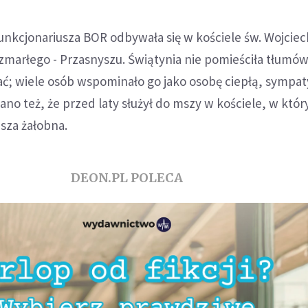
nkcjonariusza BOR odbywała się w kościele św. Wojcie
marłego - Przasnyszu. Świątynia nie pomieściła tłumów
ać; wiele osób wspominało go jako osobę ciepłą, sympa
no też, że przed laty służył do mszy w kościele, w któ
sza żałobna.
DEON.PL POLECA