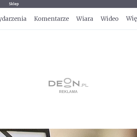
g
Sklep
Wię
darzenia
Komentarze
Wiara
Wideo