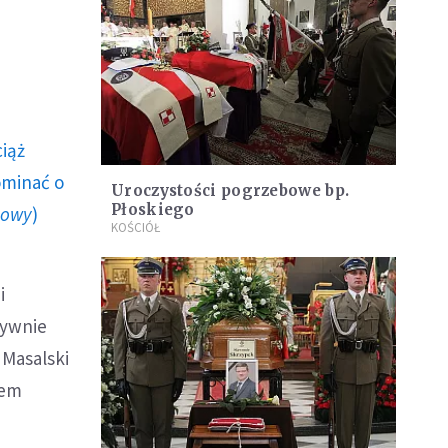
ciąż
ominać o
Uroczystości pogrzebowe bp.
Płoskiego
howy
)
KOŚCIÓŁ
i
tywnie
 Masalski
żem