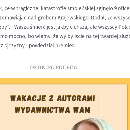
ł, że w tragicznej katastrofie smoleńskiej zginęło 9 ofic
zemawiając nad grobem Krajewskiego. Dodał, że wszyscy
by". - Wasza śmierć jest jakby cichsza, ale wszyscy Pola
amo mocno, bo wiemy, że wy byliście na tej twardej służ
az ojczyzny - powiedział premier.
DEON.PL POLECA