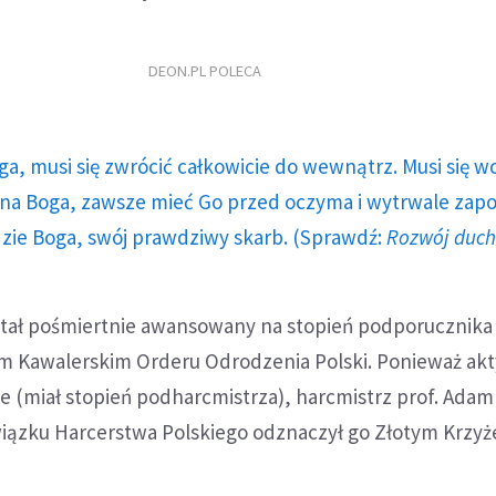
DEON.PL POLECA
ga, musi się zwrócić całkowicie do wewnątrz. Musi się w
a Boga, zawsze mieć Go przed oczyma i wytrwale zap
dzie Boga, swój prawdziwy skarb. (Sprawdź:
Rozwój duc
stał pośmiertnie awansowany na stopień podporucznika 
 Kawalerskim Orderu Odrodzenia Polski. Ponieważ ak
ie (miał stopień podharcmistrza), harcmistrz prof. Adam
ązku Harcerstwa Polskiego odznaczył go Złotym Krzy