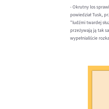
- Okrutny los sprawi
powiedział Tusk, pr
"ludźmi twardej służ
przeżywają ją tak s
wypełnialiście rozk