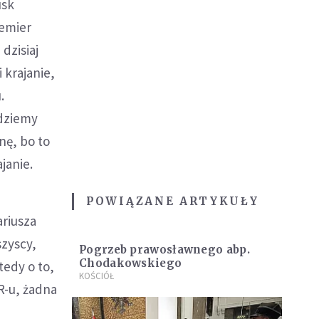
usk
remier
 dzisiaj
 krajanie,
.
ędziemy
nę, bo to
janie.
POWIĄZANE ARTYKUŁY
riusza
szyscy,
Pogrzeb prawosławnego abp.
Chodakowskiego
tedy o to,
KOŚCIÓŁ
R-u, żadna