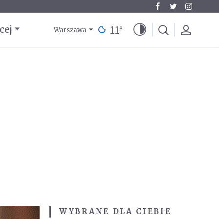
11
°
cej
Warszawa
WYBRANE DLA CIEBIE