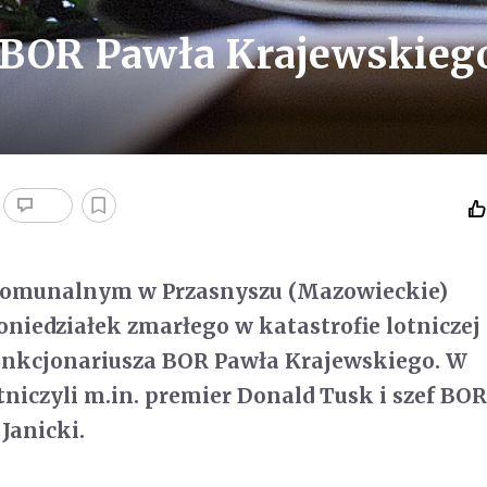
 BOR Pawła Krajewskieg
komunalnym w Przasnyszu (Mazowieckie)
iedziałek zmarłego w katastrofie lotniczej
nkcjonariusza BOR Pawła Krajewskiego. W
tniczyli m.in. premier Donald Tusk i szef BO
Janicki.