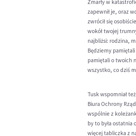
Zmarły w katastrofi
zapewnił je, oraz w
zwrócił się osobiści
wokół twojej trumny
najbliżsi: rodzina, 
Będziemy pamiętali 
pamiętali o twoich 
wszystko, co dziś m
Tusk wspomniał też
Biura Ochrony Rządu
wspólnie z koleżank
by to była ostatnia
więcej tabliczka z 