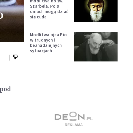
modlitwa do św.
Szarbela. Po 9
o
dniach mogą dziać
się cuda
Modlitwa ojca Pio
w trudnych i
beznadziejnych
sytuacjach
 pod
R