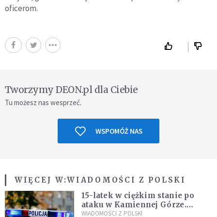
oficerom.
Tworzymy DEON.pl dla Ciebie
Tu możesz nas wesprzeć.
WSPOMÓŻ NAS
WIĘCEJ W:
WIADOMOŚCI Z POLSKI
15-latek w ciężkim stanie po
ataku w Kamiennej Górze.
Policja zatrzymała dwóch
WIADOMOŚCI Z POLSKI