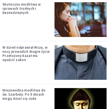
Skuteczna modlitwa w
sprawach trudnych i
beznadziejnych
W dzień odprawiał Mszę, w
nocy prowadził drugie życie.
Przełożony kazał mu
opuścić zakon
Niezawodna modlitwa do
św. Szarbela. Po 9 dniach
mogą dziać się cuda