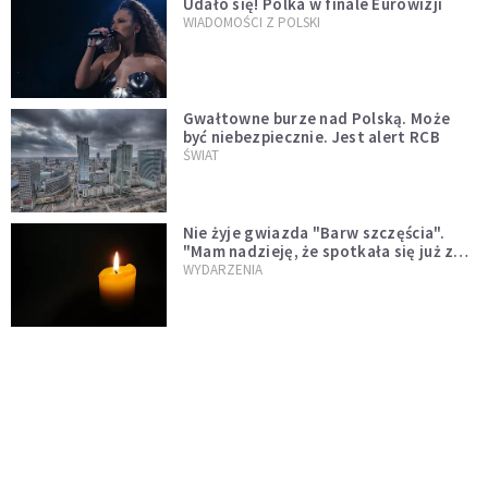
Udało się! Polka w finale Eurowizji
WIADOMOŚCI Z POLSKI
Gwałtowne burze nad Polską. Może
być niebezpiecznie. Jest alert RCB
ŚWIAT
Nie żyje gwiazda "Barw szczęścia".
"Mam nadzieję, że spotkała się już z
Bogiem, którego tak bardzo kochała"
WYDARZENIA