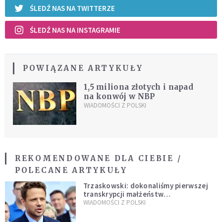
ŚLEDŹ NAS NA TWITTERZE
ŚLEDŹ NAS NA INSTAGRAMIE
POWIĄZANE ARTYKUŁY
1,5 miliona złotych i napad
na konwój w NBP
WIADOMOŚCI Z POLSKI
REKOMENDOWANE DLA CIEBIE /
POLECANE ARTYKUŁY
Trzaskowski: dokonaliśmy pierwszej
transkrypcji małżeństw
jednopłciowych. “Tak jak
WIADOMOŚCI Z POLSKI
zapowiadałem, bez zwłoki,
natychmiast”