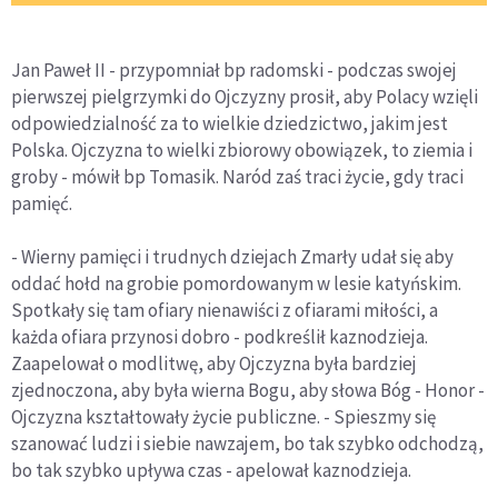
Jan Paweł II - przypomniał bp radomski - podczas swojej
pierwszej pielgrzymki do Ojczyzny prosił, aby Polacy wzięli
odpowiedzialność za to wielkie dziedzictwo, jakim jest
Polska. Ojczyzna to wielki zbiorowy obowiązek, to ziemia i
groby - mówił bp Tomasik. Naród zaś traci życie, gdy traci
pamięć.
- Wierny pamięci i trudnych dziejach Zmarły udał się aby
oddać hołd na grobie pomordowanym w lesie katyńskim.
Spotkały się tam ofiary nienawiści z ofiarami miłości, a
każda ofiara przynosi dobro - podkreślił kaznodzieja.
Zaapelował o modlitwę, aby Ojczyzna była bardziej
zjednoczona, aby była wierna Bogu, aby słowa Bóg - Honor -
Ojczyzna kształtowały życie publiczne. - Spieszmy się
szanować ludzi i siebie nawzajem, bo tak szybko odchodzą,
bo tak szybko upływa czas - apelował kaznodzieja.