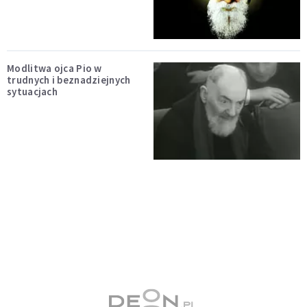
Modlitwa ojca Pio w
trudnych i beznadziejnych
sytuacjach