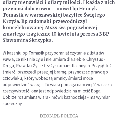
ofiary nienawiści i ofiary miłości. I każda z nich
przynosi dobry owoc - mówił bp Henryk
Tomasik w warszawskiej bazylice Świętego
Krzyża. Bp radomski przewodniczył
koncelebrowanej Mszy św. pogrzebowej
zmarłego tragicznie 10 kwietnia prezesa NBP
Sławomira Skrzypka.
W kazaniu bp Tomasik przypomniał czytanie z listu św.
Pawła, że nikt nie żyje i nie umiera dla siebie. Chrystus -
Droga, Prawda i Życie też żył i umarł dla innych. Przyjął też
śmierć, przeszedł przez jej bramę, przynosząc prawdę o
człowieku, który wobec tajemnicy śmierci może
odpowiedzieć wiarą. - To wiara pomaga nam wejść w naszą
rzeczywistość, ona jest odpowiedzią na miłość Boga.
Dobrze rozumiana wiara - mówił kaznodzieja - ma wymiar
społeczny.
DEON.PL POLECA