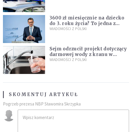
nastolatków
3600 zł miesięcznie na dziecko
do 3. roku życia? To jedna z
propozycji programu "Rozwój
WIADOMOŚCI Z POLSKI
Plus"
Sejm odrzucił projekt dotyczący
darmowej wody z kranu w
restauracjach
WIADOMOŚCI Z POLSKI
SKOMENTUJ ARTYKUŁ
Pogrzeb prezesa NBP Sławomira Skrzypka