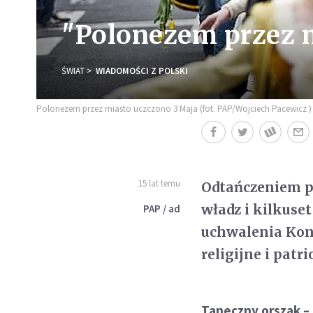
"Polonezem przez m
ŚWIAT
WIADOMOŚCI Z POLSKI
Polonezem przez miasto uczczono 3 Maja (fot. PAP/Wojciech Pacewicz )
15 lat temu
Odtańczeniem po
władz i kilkuse
PAP / ad
uchwalenia Kons
religijne i pat
Taneczny orszak – 