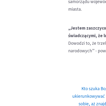
samorządu wojewódzk
miasta.
„Jestem zaszczyco
świadczącymi, że 
Dowodzi to, że trze
narodowych” - powi
Kto szuka Bo
ukierunkowywać n
sobie, aż znaj