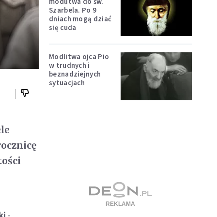
modlitwa do św.
Szarbela. Po 9
dniach mogą dziać
się cuda
Modlitwa ojca Pio
w trudnych i
beznadziejnych
sytuacjach
le
rocznicę
tości
ki
-