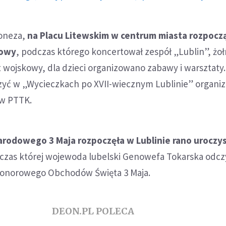
loneza,
na Placu Litewskim w centrum miasta rozpoczą
jowy
, podczas którego koncertował zespół „Lublin”, żoł
 wojskowy, dla dzieci organizowano zabawy i warsztaty.
czyć w „Wycieczkach po XVII-wiecznym Lublinie” organ
w PTTK.
rodowego 3 Maja rozpoczęła w Lublinie rano uroczys
zas której wojewoda lubelski Genowefa Tokarska odcz
onorowego Obchodów Święta 3 Maja.
DEON.PL POLECA