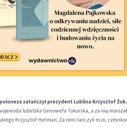
poloneza zatańczył prezydent Lublina Krzysztof Żuk
 wojewoda lubelska Genowefa Tokarska, a za nią marsza
kiego Krzysztof Hetman. Za nimi tańczyli m.in. członk