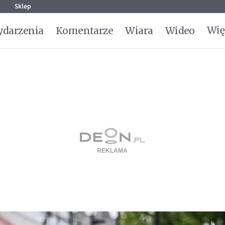
g
Sklep
Wię
darzenia
Komentarze
Wiara
Wideo