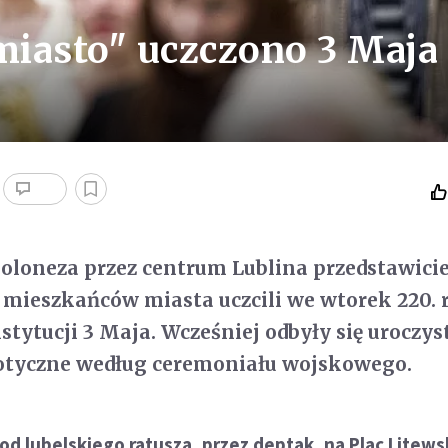
iasto" uczczono 3 Maja
loneza przez centrum Lublina przedstawicie
t mieszkańców miasta uczcili we wtorek 220. 
tytucji 3 Maja. Wcześniej odbyły się uroczys
riotyczne według ceremoniału wojskowego.
od lubelskiego ratusza, przez deptak, na Plac Litews