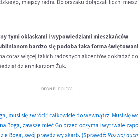
iego, miejscy radni. Do orszaku dołączali liczni mies
ny tymi oklaskami i wypowiedziami mieszkańców
lublinianom bardzo się podoba taka forma świętowani
ba coraz więcej takich radosnych akcentów dokładać do
edział dziennikarzom Żuk.
DEON.PL POLECA
ga, musi się zwrócić całkowicie do wewnątrz. Musi się w
a Boga, zawsze mieć Go przed oczyma i wytrwale zap
dzie Boga, swój prawdziwy skarb. (Sprawdź:
Rozwój duc