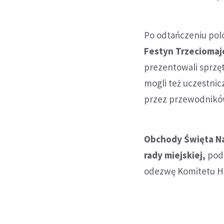
Po odtańczeniu po
Festyn Trzecioma
prezentowali sprzęt
mogli też uczestni
przez przewodnikó
Obchody Święta Na
rady miejskiej,
podc
odezwę Komitetu H