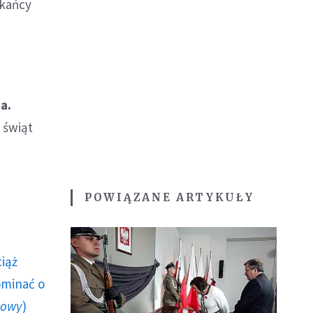
zkańcy
a.
 świąt
POWIĄZANE ARTYKUŁY
ciąż
ominać o
howy
)