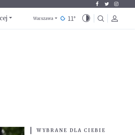
11
°
cej
Warszawa
WYBRANE DLA CIEBIE