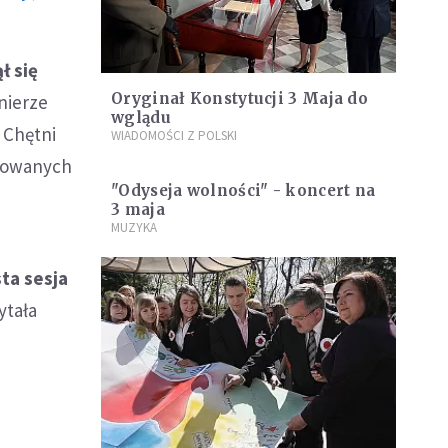
ł się
Oryginał Konstytucji 3 Maja do
nierze
wglądu
 Chętni
WIADOMOŚCI Z POLSKI
izowanych
"Odyseja wolności" - koncert na
3 maja
MUZYKA
ta sesja
ytała