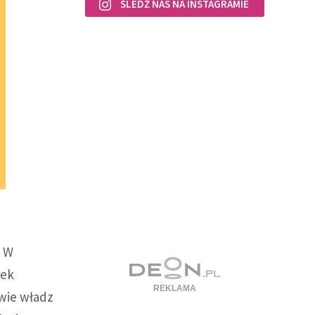
ŚLEDŹ NAS NA INSTAGRAMIE
.
W
łek
owie władz