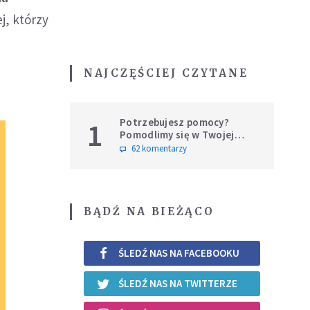
j, którzy
NAJCZĘŚCIEJ CZYTANE
Potrzebujesz pomocy?
1
Pomodlimy się w Twojej
intencji
62 komentarzy
BĄDŹ NA BIEŻĄCO
ŚLEDŹ NAS NA FACEBOOKU
ŚLEDŹ NAS NA TWITTERZE