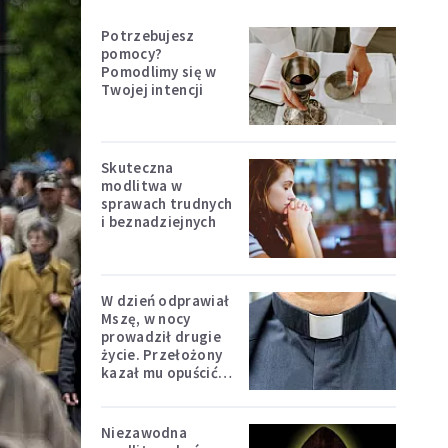
Potrzebujesz
pomocy?
Pomodlimy się w
Twojej intencji
Skuteczna
modlitwa w
sprawach trudnych
i beznadziejnych
W dzień odprawiał
Mszę, w nocy
prowadził drugie
życie. Przełożony
kazał mu opuścić
zakon
Niezawodna