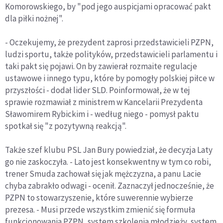
Komorowskiego, by "pod jego auspicjami opracować pakt
dla piłki nożnej".
- Oczekujemy, że prezydent zaprosi przedstawicieli PZPN,
ludzi sportu, także polityków, przedstawicieli parlamentu i
taki pakt się pojawi. On by zawierał rozmaite regulacje
ustawowe i innego typu, które by pomogły polskiej piłce w
przyszłości - dodał lider SLD. Poinformował, że w tej
sprawie rozmawiał z ministrem w Kancelarii Prezydenta
Sławomirem Rybickim i - według niego - pomysł paktu
spotkał się "z pozytywną reakcją".
Także szef klubu PSL Jan Bury powiedział, że decyzja Laty
go nie zaskoczyła. - Lato jest konsekwentny w tym co robi,
trener Smuda zachował się jak mężczyzna, a panu Lacie
chyba zabrakło odwagi - ocenił. Zaznaczył jednocześnie, że
PZPN to stowarzyszenie, które suwerennie wybierze
prezesa. - Musi przede wszystkim zmienić się formuła
funkcjonowania PZPN, system szkolenia młodzieży, system