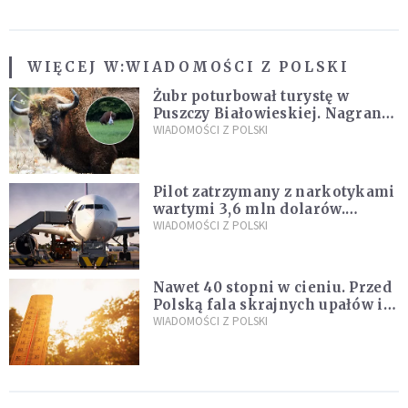
WIĘCEJ W:
WIADOMOŚCI Z POLSKI
Żubr poturbował turystę w
Puszczy Białowieskiej. Nagranie
daje do myślenia
WIADOMOŚCI Z POLSKI
Pilot zatrzymany z narkotykami
wartymi 3,6 mln dolarów.
Śledczy podejrzewają, że latał
WIADOMOŚCI Z POLSKI
pod ich wpływem
Nawet 40 stopni w cieniu. Przed
Polską fala skrajnych upałów i
gwałtowne burze
WIADOMOŚCI Z POLSKI