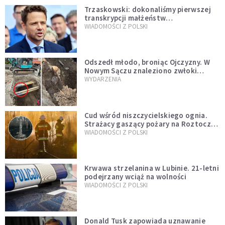
Trzaskowski: dokonaliśmy pierwszej
transkrypcji małżeństw
jednopłciowych. “Tak jak
WIADOMOŚCI Z POLSKI
zapowiadałem, bez zwłoki,
natychmiast”
Odszedł młodo, broniąc Ojczyzny. W
Nowym Sączu znaleziono zwłoki
mężczyzny z czasów potopu
WYDARZENIA
szwedzkiego
Cud wśród niszczycielskiego ognia.
Strażacy gaszący pożary na Roztoczu
opublikowali niezwykłe zdjęcie
WIADOMOŚCI Z POLSKI
Krwawa strzelanina w Lubinie. 21-letni
podejrzany wciąż na wolności
WIADOMOŚCI Z POLSKI
Donald Tusk zapowiada uznawanie