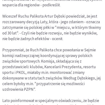
wsparcia dla regionów - podkreślił.
Wiceszef Ruchu Palikota Artur Dębski powiedział, że jest
rozczarowany decyzją Laty, która - jego zdaniem - oznacza
zatrzymanie się polskiej piłki w "miejscu, w którym tkwimy
od 30 lat". - Czyli nie będzie rozwoju, nie będzie wyników,
nie będzie żadnych efektów - ocenił.
Przypomniał, że Ruch Palikota chce powołania w Sejmie
komisji nadzwyczajnej koordynującej sprawy polskich
związków sportowych. Komisja, składająca się z
przedstawicieli: klubów, Kancelarii Prezydenta, resortu
sportu i PKOL, miałaby m.in. monitorować zmiany
dokonywane w statutach związków. Według Dębskiego, jej
celem byłoby m.in. "przypatrzenie się możliwości
uzdrowienia PZPN".
Lato poinformował w specjalnym oświadczeniu, że będzie