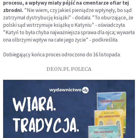
procesu, a wpływy miały pójść na cmentarze ofiar tej
zbrodni.
"Nie wiem, czy jakieś pieniądze wpłynęły, bo sąd
zatrzymał dystrybucję książki" - dodała. "To oburzające, że
polski sąd wstrzymuje książkę o Katyniu" - oświadczyła.
"Katyń to była chyba najważniejsza sprawa dla ojca; wywarła
ona olbrzymi wpływ na całe jego życie" - podkreśliła.
Dobiegający końca proces odroczono do 16 listopada.
DEON.PL POLECA