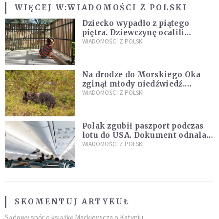
WIĘCEJ W:
WIADOMOŚCI Z POLSKI
Dziecko wypadło z piątego
piętra. Dziewczynę ocalili
sąsiedzi
WIADOMOŚCI Z POLSKI
Na drodze do Morskiego Oka
zginął młody niedźwiedź.
Sprawę bada Policja i TPN
WIADOMOŚCI Z POLSKI
Polak zgubił paszport podczas
lotu do USA. Dokument odnalazł
się w nietypowym miejscu
WIADOMOŚCI Z POLSKI
SKOMENTUJ ARTYKUŁ
Sądowy spór o książkę Mackiewicza o Katyniu