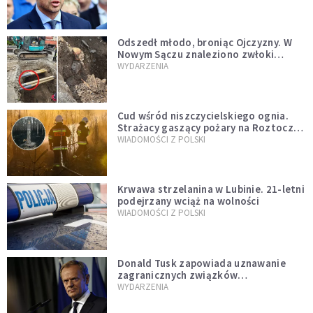
zapowiadałem, bez zwłoki,
natychmiast”
Odszedł młodo, broniąc Ojczyzny. W
Nowym Sączu znaleziono zwłoki
mężczyzny z czasów potopu
WYDARZENIA
szwedzkiego
Cud wśród niszczycielskiego ognia.
Strażacy gaszący pożary na Roztoczu
opublikowali niezwykłe zdjęcie
WIADOMOŚCI Z POLSKI
Krwawa strzelanina w Lubinie. 21-letni
podejrzany wciąż na wolności
WIADOMOŚCI Z POLSKI
Donald Tusk zapowiada uznawanie
zagranicznych związków
jednopłciowych. "Państwo oblało ten
WYDARZENIA
test"