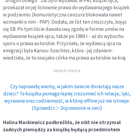
"drugim obiegu" zaczęto wydawać w PRL książki ojca,
przekazał on jej listownie prawa do wydawania jego książek
w podziemiu (komunistyczna cenzura blokowała nawet
wzmianki o nim - PAP). Dodała, że list ten zniszczyła, bojąc
się SB. Po tym liście dawała swą zgodę w formie umów na
wydawanie książek ojca, także po 1989 r. - aż do wybuchu
sporu o prawa autorskie. Przyznała, że wydawcą ojca na
emigracji była Karsov-Szechter, która - jej zdaniem -
wiedziała, że to ona jako córka ma prawa autorskie na kraj.
DEON.PL POLECA
Czy naprawdę wiemy, w jakim świecie dorastają nasze
dzieci? Ta książka pomaga lepiej zrozumieć ich relacje, lęki,
wyzwania oraz codzienność, w której offline już nie istnieje.
(Sprawdź 👉
Dojrzewanie w sieci
)
Halina Mackiewicz podkreśliła, że nikt nie otrzymał
żadnych pieniędzy za książkę będącą przedmiotem