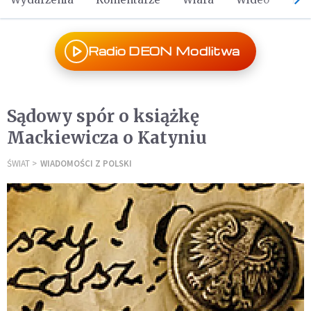
Radio DEON Modlitwa
Sądowy spór o książkę
Mackiewicza o Katyniu
ŚWIAT
WIADOMOŚCI Z POLSKI