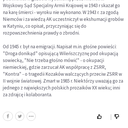
Wojskowy Sąd Specjalny Armii Krajowej w 1943 r skazał go
na karę śmierci - wyroku nie wykonano. W 1943 r. za zgodą
Niemców i za wiedzą AK uczestniczył w ekshumacji grobów
w Katyniu, co opisał, przyczyniając się do
rozpowszechnienia prawdy o zbrodni.
Od 1945 r. był na emigracji. Napisał m.in. głośne powieści:
"Droga donikąd" opisującą Wileńszczyznę pod okupacją
sowiecką, "Nie trzeba głośno mówić" - o okupacji
niemieckiej, gdzie zarzucał AK współpracę z ZSRR,
"Kontra" - o tragedii Kozaków walczących przeciw ZSRR w
II wojnie światowej. Zmarł w 1985 r. Niektórzy uważają go za
jednego z największych polskich prozaików XX wieku; inni
za zdrajcę i kolaboranta.