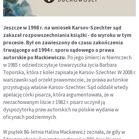
Jeszcze w 1998 r. na wniosek Karsov-Szechter sąd
zakazał rozpowszechniania książki - do wyroku w tym
procesie. Był on zawieszony do czasu zakończenia
trwającego od 1994 r. sporu sądowego o prawa
autorskie po Mackiewiczu.
Po jego śmierci w Niemczech
w 1985 r. odziedziczyła je towarzyszka życia Barbara
Toporska, która z kolei zapisała je Karsov-Szechter. W 2008 r.
warszawski sąd orzekł prawomocnie, że prawa autorskie
przysługują właśnie Karsov-Szechter. Sąd oddalił wtedy
apelację córki pisarza, która argumentowała, że w
niezachowanym liście z 1982 r. pisarz uczynił ją
dyspozytorką praw autorskich na polskie wydania w
oficynach podziemnych.
W piątek 86-letnia Halina Mackiewicz zeznała, że gdy w