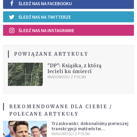
ŚLEDŹ NAS NA FACEBOOKU
ŚLEDŹ NAS NA TWITTERZE
ŚLEDŹ NAS NA INSTAGRAMIE
POWIĄZANE ARTYKUŁY
"DP": Książka, z którą
lecieli ku śmierci
WIADOMOŚCI Z POLSKI
REKOMENDOWANE DLA CIEBIE /
POLECANE ARTYKUŁY
Trzaskowski: dokonaliśmy pierwszej
transkrypcji małżeństw
jednopłciowych. “Tak jak
WIADOMOŚCI Z POLSKI