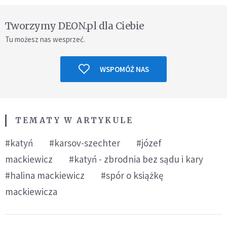
Tworzymy DEON.pl dla Ciebie
Tu możesz nas wesprzeć.
WSPOMÓŻ NAS
TEMATY W ARTYKULE
#katyń
#karsov-szechter
#józef
mackiewicz
#katyń - zbrodnia bez sądu i kary
#halina mackiewicz
#spór o książkę
mackiewicza