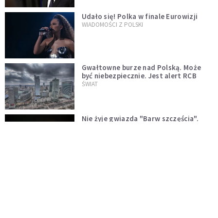
Udało się! Polka w finale Eurowizji
WIADOMOŚCI Z POLSKI
Gwałtowne burze nad Polską. Może
być niebezpiecznie. Jest alert RCB
ŚWIAT
Nie żyje gwiazda "Barw szczęścia".
"Mam nadzieję, że spotkała się już z
Bogiem, którego tak bardzo kochała"
WYDARZENIA