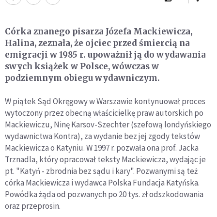
Córka znanego pisarza Józefa Mackiewicza,
Halina, zeznała, że ojciec przed śmiercią na
emigracji w 1985 r. upoważnił ją do wydawania
swych książek w Polsce, wówczas w
podziemnym obiegu wydawniczym.
W piątek Sąd Okręgowy w Warszawie kontynuował proces
wytoczony przez obecną właścicielkę praw autorskich po
Mackiewiczu, Ninę Karsov-Szechter (szefową londyńskiego
wydawnictwa Kontra), za wydanie bez jej zgody tekstów
Mackiewicza o Katyniu. W 1997 r. pozwała ona prof. Jacka
Trznadla, który opracował teksty Mackiewicza, wydając je
pt. "Katyń - zbrodnia bez sądu i kary". Pozwanymi są też
córka Mackiewicza i wydawca Polska Fundacja Katyńska.
Powódka żąda od pozwanych po 20 tys. zł odszkodowania
oraz przeprosin.