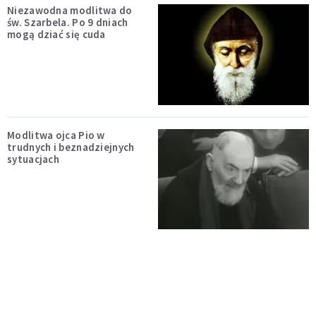
Niezawodna modlitwa do
św. Szarbela. Po 9 dniach
mogą dziać się cuda
Modlitwa ojca Pio w
trudnych i beznadziejnych
sytuacjach