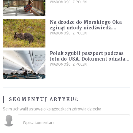
sąsiedzi
WIADOMOŚCI Z POLSKI
Na drodze do Morskiego Oka
zginął młody niedźwiedź.
Sprawę bada Policja i TPN
WIADOMOŚCI Z POLSKI
Polak zgubił paszport podczas
lotu do USA. Dokument odnalazł
się w nietypowym miejscu
WIADOMOŚCI Z POLSKI
SKOMENTUJ ARTYKUŁ
Sejm uchwalił ustawę o książeczkach zdrowia dziecka