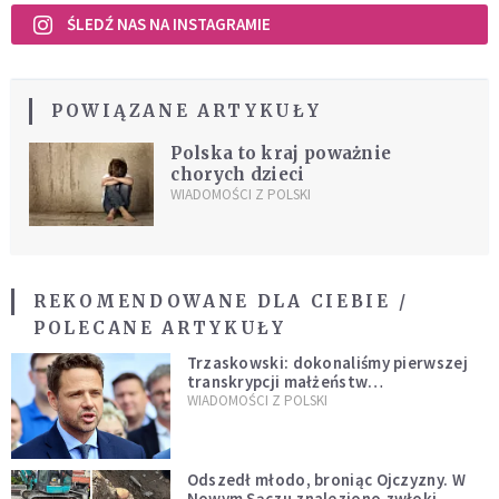
ŚLEDŹ NAS NA INSTAGRAMIE
POWIĄZANE ARTYKUŁY
Polska to kraj poważnie
chorych dzieci
WIADOMOŚCI Z POLSKI
REKOMENDOWANE DLA CIEBIE /
POLECANE ARTYKUŁY
Trzaskowski: dokonaliśmy pierwszej
transkrypcji małżeństw
jednopłciowych. “Tak jak
WIADOMOŚCI Z POLSKI
zapowiadałem, bez zwłoki,
natychmiast”
Odszedł młodo, broniąc Ojczyzny. W
Nowym Sączu znaleziono zwłoki