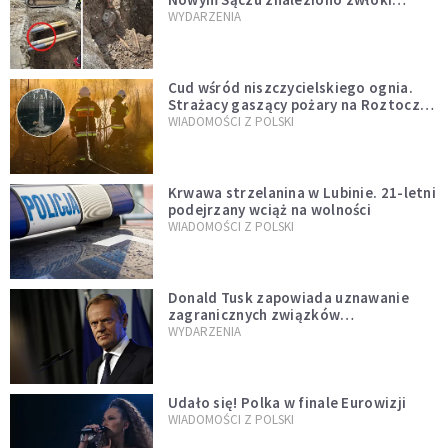
mężczyzny z czasów potopu
WYDARZENIA
szwedzkiego
Cud wśród niszczycielskiego ognia.
Strażacy gaszący pożary na Roztoczu
opublikowali niezwykłe zdjęcie
WIADOMOŚCI Z POLSKI
Krwawa strzelanina w Lubinie. 21-letni
podejrzany wciąż na wolności
WIADOMOŚCI Z POLSKI
Donald Tusk zapowiada uznawanie
zagranicznych związków
jednopłciowych. "Państwo oblało ten
WYDARZENIA
test"
Udało się! Polka w finale Eurowizji
WIADOMOŚCI Z POLSKI