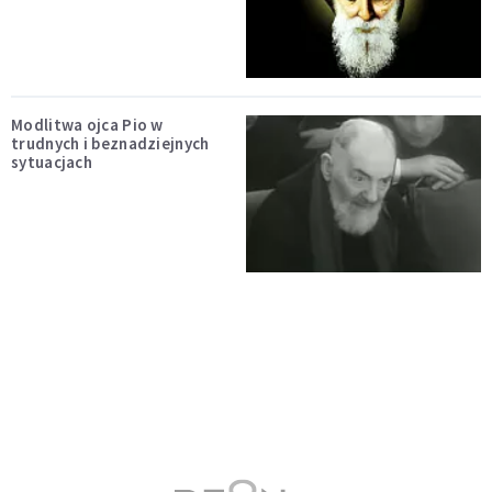
Modlitwa ojca Pio w
trudnych i beznadziejnych
sytuacjach