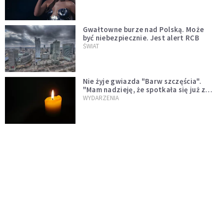
Gwałtowne burze nad Polską. Może
być niebezpiecznie. Jest alert RCB
ŚWIAT
Nie żyje gwiazda "Barw szczęścia".
"Mam nadzieję, że spotkała się już z
Bogiem, którego tak bardzo kochała"
WYDARZENIA