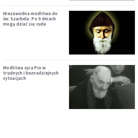
Niezawodna modlitwa do
św. Szarbela. Po 9 dniach
mogą dziać się cuda
Modlitwa ojca Pio w
trudnych i beznadziejnych
sytuacjach