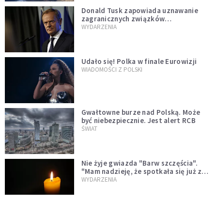
Donald Tusk zapowiada uznawanie
zagranicznych związków
jednopłciowych. "Państwo oblało ten
WYDARZENIA
test"
Udało się! Polka w finale Eurowizji
WIADOMOŚCI Z POLSKI
Gwałtowne burze nad Polską. Może
być niebezpiecznie. Jest alert RCB
ŚWIAT
Nie żyje gwiazda "Barw szczęścia".
"Mam nadzieję, że spotkała się już z
Bogiem, którego tak bardzo kochała"
WYDARZENIA