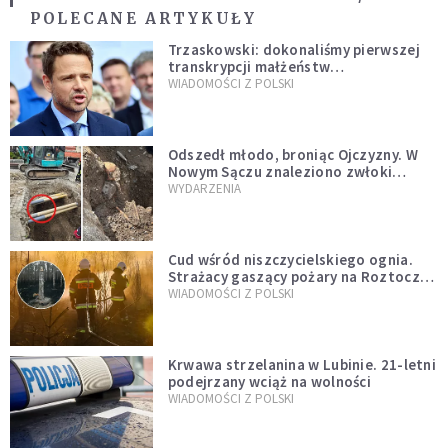
POLECANE ARTYKUŁY
Trzaskowski: dokonaliśmy pierwszej
transkrypcji małżeństw
jednopłciowych. “Tak jak
WIADOMOŚCI Z POLSKI
zapowiadałem, bez zwłoki,
natychmiast”
Odszedł młodo, broniąc Ojczyzny. W
Nowym Sączu znaleziono zwłoki
mężczyzny z czasów potopu
WYDARZENIA
szwedzkiego
Cud wśród niszczycielskiego ognia.
Strażacy gaszący pożary na Roztoczu
opublikowali niezwykłe zdjęcie
WIADOMOŚCI Z POLSKI
Krwawa strzelanina w Lubinie. 21-letni
podejrzany wciąż na wolności
WIADOMOŚCI Z POLSKI