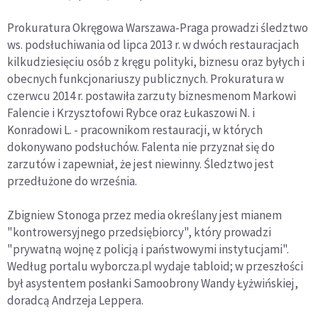
Prokuratura Okręgowa Warszawa-Praga prowadzi śledztwo
ws. podsłuchiwania od lipca 2013 r. w dwóch restauracjach
kilkudziesięciu osób z kręgu polityki, biznesu oraz byłych i
obecnych funkcjonariuszy publicznych. Prokuratura w
czerwcu 2014 r. postawiła zarzuty biznesmenom Markowi
Falencie i Krzysztofowi Rybce oraz Łukaszowi N. i
Konradowi L. - pracownikom restauracji, w których
dokonywano podsłuchów. Falenta nie przyznał się do
zarzutów i zapewniał, że jest niewinny. Śledztwo jest
przedłużone do września.
Zbigniew Stonoga przez media określany jest mianem
"kontrowersyjnego przedsiębiorcy", który prowadzi
"prywatną wojnę z policją i państwowymi instytucjami".
Według portalu wyborcza.pl wydaje tabloid; w przeszłości
był asystentem posłanki Samoobrony Wandy Łyżwińskiej,
doradcą Andrzeja Leppera.