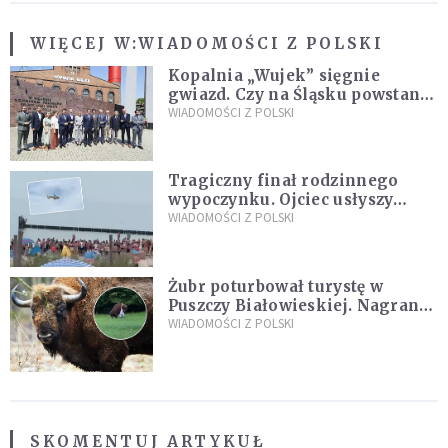
WIĘCEJ W:
WIADOMOŚCI Z POLSKI
Kopalnia „Wujek” sięgnie
gwiazd. Czy na Śląsku powstanie
„Dolina Krzemowa”?
WIADOMOŚCI Z POLSKI
Tragiczny finał rodzinnego
wypoczynku. Ojciec usłyszy
zarzuty
WIADOMOŚCI Z POLSKI
Żubr poturbował turystę w
Puszczy Białowieskiej. Nagranie
daje do myślenia
WIADOMOŚCI Z POLSKI
SKOMENTUJ ARTYKUŁ