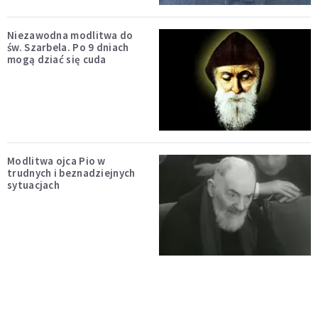
Niezawodna modlitwa do
św. Szarbela. Po 9 dniach
mogą dziać się cuda
Modlitwa ojca Pio w
trudnych i beznadziejnych
sytuacjach