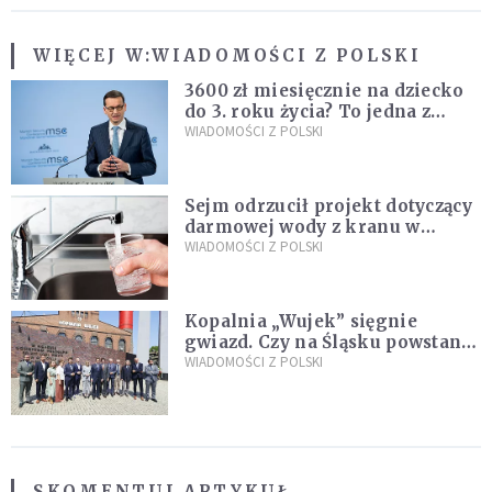
WIĘCEJ W:
WIADOMOŚCI Z POLSKI
3600 zł miesięcznie na dziecko
do 3. roku życia? To jedna z
propozycji programu "Rozwój
WIADOMOŚCI Z POLSKI
Plus"
Sejm odrzucił projekt dotyczący
darmowej wody z kranu w
restauracjach
WIADOMOŚCI Z POLSKI
Kopalnia „Wujek” sięgnie
gwiazd. Czy na Śląsku powstanie
„Dolina Krzemowa”?
WIADOMOŚCI Z POLSKI
SKOMENTUJ ARTYKUŁ