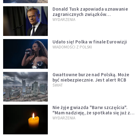
Donald Tusk zapowiada uznawanie
zagranicznych związków
jednopłciowych. "Państwo oblało ten
WYDARZENIA
test"
Udało się! Polka w finale Eurowizji
WIADOMOŚCI Z POLSKI
Gwałtowne burze nad Polską. Może
być niebezpiecznie. Jest alert RCB
ŚWIAT
Nie żyje gwiazda "Barw szczęścia".
"Mam nadzieję, że spotkała się już z
Bogiem, którego tak bardzo kochała"
WYDARZENIA