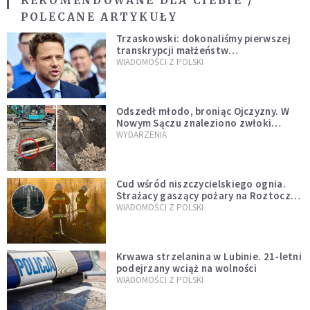
REKOMENDOWANE DLA CIEBIE /
POLECANE ARTYKUŁY
Trzaskowski: dokonaliśmy pierwszej
transkrypcji małżeństw
jednopłciowych. “Tak jak
WIADOMOŚCI Z POLSKI
zapowiadałem, bez zwłoki,
natychmiast”
Odszedł młodo, broniąc Ojczyzny. W
Nowym Sączu znaleziono zwłoki
mężczyzny z czasów potopu
WYDARZENIA
szwedzkiego
Cud wśród niszczycielskiego ognia.
Strażacy gaszący pożary na Roztoczu
opublikowali niezwykłe zdjęcie
WIADOMOŚCI Z POLSKI
Krwawa strzelanina w Lubinie. 21-letni
podejrzany wciąż na wolności
WIADOMOŚCI Z POLSKI