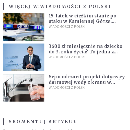
WIĘCEJ W:
WIADOMOŚCI Z POLSKI
15-latek w ciężkim stanie po
ataku w Kamiennej Górze.
Policja zatrzymała dwóch
WIADOMOŚCI Z POLSKI
nastolatków
3600 zł miesięcznie na dziecko
do 3. roku życia? To jedna z
propozycji programu "Rozwój
WIADOMOŚCI Z POLSKI
Plus"
Sejm odrzucił projekt dotyczący
darmowej wody z kranu w
restauracjach
WIADOMOŚCI Z POLSKI
SKOMENTUJ ARTYKUŁ