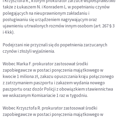
i Krzysztofa R., którym prokurator zarzucił współsprawstwo
także z Łukaszem N. i Konradem L. w popełnianiu czynów
polegających na nieuprawnionym zakładaniu i
posługiwaniu się urządzeniem nagrywającym oraz
ujawnieniu utrwalonych rozmów innym osobom (art. 267 § 3
i 4 kk).
Podejrzani nie przyznali się do popełnienia zarzucanych
czynów i złożyli wyjaśnienia.
Wobec Marka F. prokurator zastosował środki
zapobiegawcze w postaci poręczenia majątkowego w
kwocie 1 miliona zł, zakazu opuszczania kraju połączonego
z zatrzymaniem paszportu i zakazem wydania nowego
paszportu oraz dozór Policji z obowiązkiem stawiennictwa
we wskazanym Komisariacie 1 raz w tygodniu.
Wobec Krzysztofa R. prokurator zastosował środki
zapobiegawcze w postaci poręczenia majątkowego w