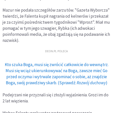
Mazur nie podała szczegółów zarzutów. "Gazeta Wyborcza"
twierdzi, że Falenta kupił nagrania od kelnerów i przekazał
je za czyimś pośrednictwem tygodnikowi "Wprost". Miał mu
pomagać w tym jego szwagier, Rybka (ich adwokaci
poinformowali media, że obaj zgadzają się na podawanie ich
nazwisk).
DEON.PL POLECA
Kto szuka Boga, musi się zwrócić całkowicie do wewnątrz.
Musi się wciąż ukierunkowywać na Boga, zawsze mieć Go
przed oczyma i wytrwale zapominać o sobie, aż znajdzie
Boga, swój prawdziwy skarb. (Sprawdź:
Rozwój duchowy
)
Podejrzani nie przyznali się i złożyli wyjaśnienia. Grozi im do
2 lat więzienia.
Wobec Falenty prokurator zastosował poręczenie