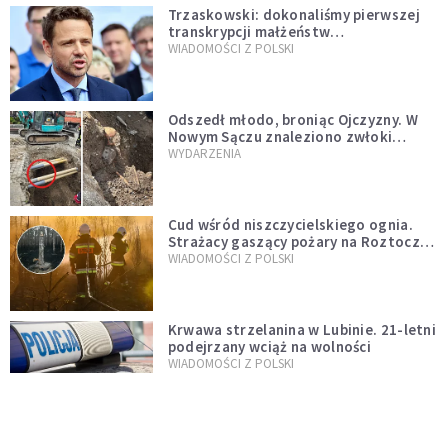
Trzaskowski: dokonaliśmy pierwszej
transkrypcji małżeństw
jednopłciowych. “Tak jak
WIADOMOŚCI Z POLSKI
zapowiadałem, bez zwłoki,
natychmiast”
Odszedł młodo, broniąc Ojczyzny. W
Nowym Sączu znaleziono zwłoki
mężczyzny z czasów potopu
WYDARZENIA
szwedzkiego
Cud wśród niszczycielskiego ognia.
Strażacy gaszący pożary na Roztoczu
opublikowali niezwykłe zdjęcie
WIADOMOŚCI Z POLSKI
Krwawa strzelanina w Lubinie. 21-letni
podejrzany wciąż na wolności
WIADOMOŚCI Z POLSKI
Donald Tusk zapowiada uznawanie