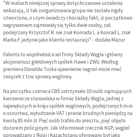
"W realiach niniejszej sprawy dotychczasowe ustalenia
wskazują, iż tak zorganizowana grupa nie została nigdy
utworzona, o czym świadczy chociażby fakt, iż początkowo
nagrywaniem zajmowały się tylko dwie osoby, zaś
podejrzany Krzysztof R. nie znał Konrada L. a Konrad L. znał
Marka F. jedynie jako klienta restauracji" - dodała Mazur.
Falenta to współwłaściciel firmy Składy Węgla i główny
akcjonariusz giełdowych spółek Hawe i ZWG. Według
premiera Donalda Tuska ujawnienie nagrań może mieć
związek z tzw. sprawą węglową.
Na początku czerwca CBŚ zatrzymało 10 osób zajmujących
kierownicze stanowiska w firmie Składy Węgla, jednej z
największych w kraju spółek węglowych, podejrzanych m.in.
o oszustwa, wyłudzanie VAT i pranie brudnych pieniędzy na
kwotę 85 mln zł. Pięć osób trafiło do aresztu, pięć objęto
dozorem policyjnym. Jak informował rzecznik KGP, węgiel
sprowadzany z Rosji i Kazachstanu oferowany był jako