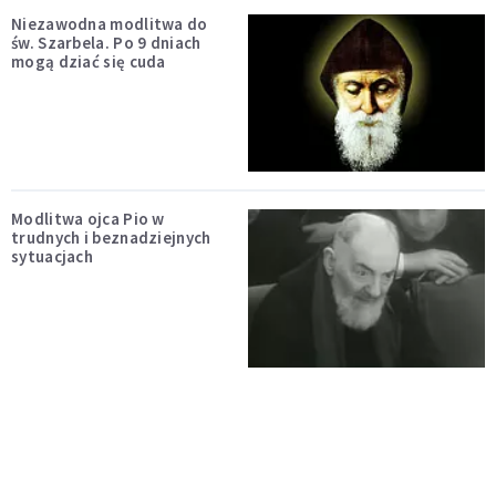
Niezawodna modlitwa do
św. Szarbela. Po 9 dniach
mogą dziać się cuda
Modlitwa ojca Pio w
trudnych i beznadziejnych
sytuacjach