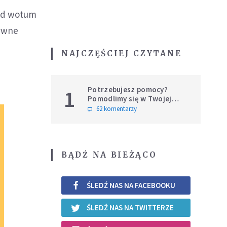
nad wotum
tywne
NAJCZĘŚCIEJ CZYTANE
Potrzebujesz pomocy?
1
Pomodlimy się w Twojej
intencji
62 komentarzy
BĄDŹ NA BIEŻĄCO
ŚLEDŹ NAS NA FACEBOOKU
ŚLEDŹ NAS NA TWITTERZE