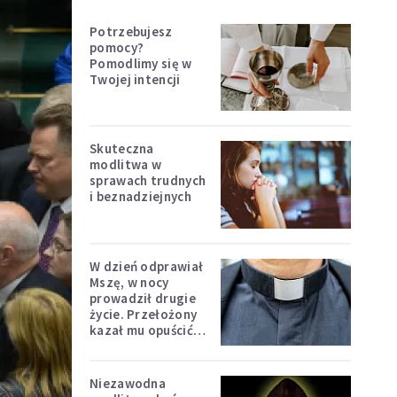
Potrzebujesz
pomocy?
Pomodlimy się w
Twojej intencji
Skuteczna
modlitwa w
sprawach trudnych
i beznadziejnych
W dzień odprawiał
Mszę, w nocy
prowadził drugie
życie. Przełożony
kazał mu opuścić
zakon
Niezawodna