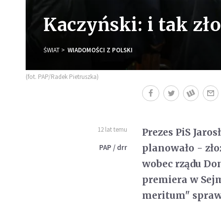
Kaczyński: i tak z
ŚWIAT
WIADOMOŚCI Z POLSKI
(fot. PAP/Radek Pietruszka)
12 lat temu
Prezes PiS Jaros
planowało - zł
PAP / drr
wobec rządu Don
premiera w Sejm
meritum" spraw