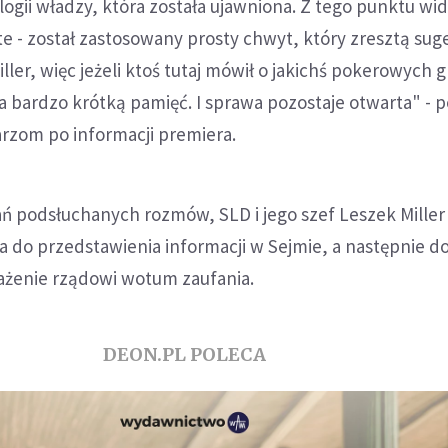
logii władzy, która została ujawniona. Z tego punktu wi
te - został zastosowany prosty chwyt, który zresztą sug
ler, więc jeżeli ktoś tutaj mówił o jakichś pokerowych g
 ma bardzo krótką pamięć. I sprawa pozostaje otwarta" - 
arzom po informacji premiera.
ń podsłuchanych rozmów, SLD i jego szef Leszek Miller
 do przedstawienia informacji w Sejmie, a następnie d
rażenie rządowi wotum zaufania.
DEON.PL POLECA