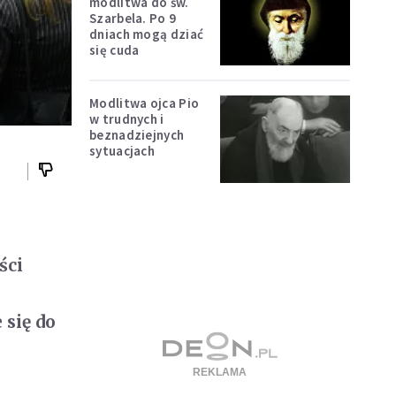
modlitwa do św.
Szarbela. Po 9
dniach mogą dziać
się cuda
Modlitwa ojca Pio
w trudnych i
beznadziejnych
sytuacjach
ści
 się do