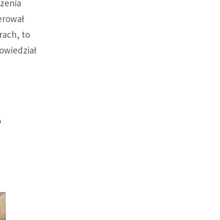
dzenia
erował
rach, to
powiedział
o