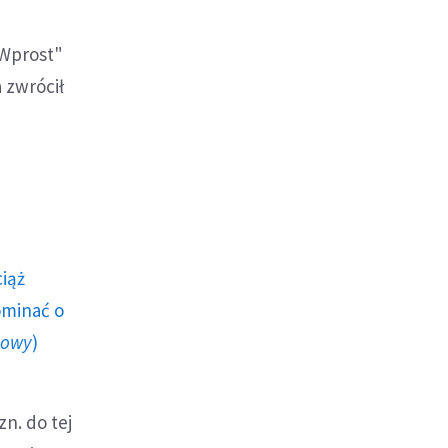
"Wprost"
 zwrócił
ciąż
ominać o
howy
)
n. do tej