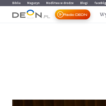
Przejdź do menu głównego
Przejdź do treści
Biblia
Magazyn
Modlitwa w drodze
Blogi
faceBó
Wy
Radio DEON