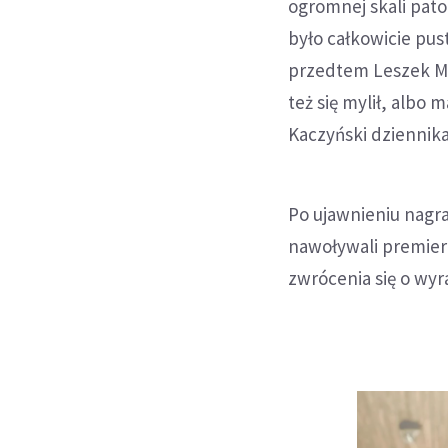
ogromnej skali pato
było całkowicie pus
przedtem Leszek Mil
też się mylił, albo
Kaczyński dziennik
Po ujawnieniu nagra
nawoływali premiera
zwrócenia się o wy