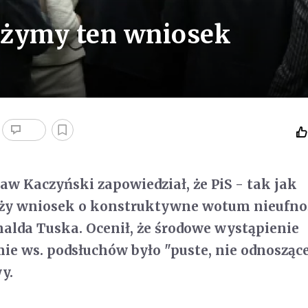
łożymy ten wniosek
ław Kaczyński zapowiedział, że PiS - tak jak
oży wniosek o konstruktywne wotum nieufno
alda Tuska. Ocenił, że środowe wystąpienie
ie ws. podsłuchów było "puste, nie odnoszące
y.