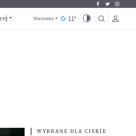
11
°
cej
Warszawa
WYBRANE DLA CIEBIE