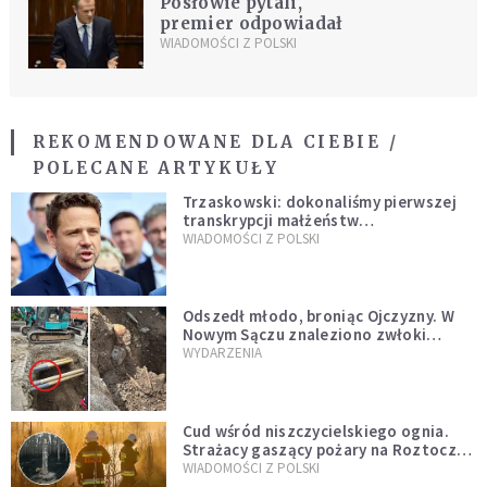
Posłowie pytali,
premier odpowiadał
WIADOMOŚCI Z POLSKI
REKOMENDOWANE DLA CIEBIE /
POLECANE ARTYKUŁY
Trzaskowski: dokonaliśmy pierwszej
transkrypcji małżeństw
jednopłciowych. “Tak jak
WIADOMOŚCI Z POLSKI
zapowiadałem, bez zwłoki,
natychmiast”
Odszedł młodo, broniąc Ojczyzny. W
Nowym Sączu znaleziono zwłoki
mężczyzny z czasów potopu
WYDARZENIA
szwedzkiego
Cud wśród niszczycielskiego ognia.
Strażacy gaszący pożary na Roztoczu
opublikowali niezwykłe zdjęcie
WIADOMOŚCI Z POLSKI