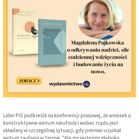
Lider PiS podkreślił na konferencji prasowej, że wniosek o
konstruktywne wotum nieufności wobec rządu jest
składany w szczególnej sytuacji, gdy premier uzyskał
wotum zaufania w Sejmie. "Ale my jesteśmy głęboko