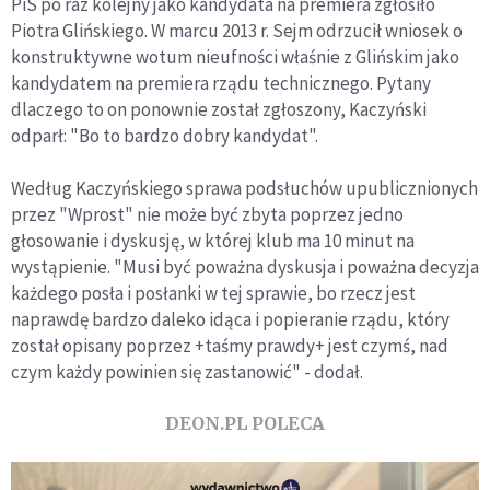
PiS po raz kolejny jako kandydata na premiera zgłosiło
Piotra Glińskiego. W marcu 2013 r. Sejm odrzucił wniosek o
konstruktywne wotum nieufności właśnie z Glińskim jako
kandydatem na premiera rządu technicznego. Pytany
dlaczego to on ponownie został zgłoszony, Kaczyński
odparł: "Bo to bardzo dobry kandydat".
Według Kaczyńskiego sprawa podsłuchów upublicznionych
przez "Wprost" nie może być zbyta poprzez jedno
głosowanie i dyskusję, w której klub ma 10 minut na
wystąpienie. "Musi być poważna dyskusja i poważna decyzja
każdego posła i posłanki w tej sprawie, bo rzecz jest
naprawdę bardzo daleko idąca i popieranie rządu, który
został opisany poprzez +taśmy prawdy+ jest czymś, nad
czym każdy powinien się zastanowić" - dodał.
DEON.PL POLECA