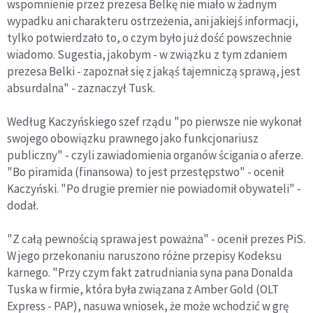
wspomnienie przez prezesa Belkę nie miało w żadnym
wypadku ani charakteru ostrzeżenia, ani jakiejś informacji,
tylko potwierdzało to, o czym było już dość powszechnie
wiadomo. Sugestia, jakobym - w związku z tym zdaniem
prezesa Belki - zapoznał się z jakąś tajemniczą sprawą, jest
absurdalna" - zaznaczył Tusk.
Według Kaczyńskiego szef rządu "po pierwsze nie wykonał
swojego obowiązku prawnego jako funkcjonariusz
publiczny" - czyli zawiadomienia organów ścigania o aferze.
"Bo piramida (finansowa) to jest przestępstwo" - ocenił
Kaczyński. "Po drugie premier nie powiadomił obywateli" -
dodał.
"Z całą pewnością sprawa jest poważna" - ocenił prezes PiS.
W jego przekonaniu naruszono różne przepisy Kodeksu
karnego. "Przy czym fakt zatrudniania syna pana Donalda
Tuska w firmie, która była związana z Amber Gold (OLT
Express - PAP), nasuwa wniosek, że może wchodzić w grę