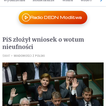
Radio DEON Modlitwa
PiS złożył wniosek o wotum
nieufności
ŚWIAT
WIADOMOŚCI Z POLSKI