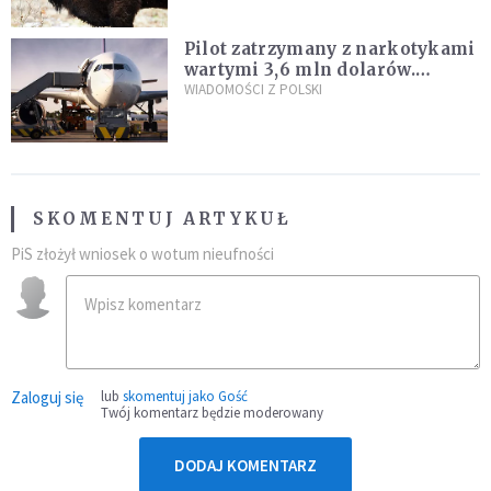
Pilot zatrzymany z narkotykami
wartymi 3,6 mln dolarów.
Śledczy podejrzewają, że latał
WIADOMOŚCI Z POLSKI
pod ich wpływem
SKOMENTUJ ARTYKUŁ
PiS złożył wniosek o wotum nieufności
Zaloguj się
lub
skomentuj jako Gość
Twój komentarz będzie moderowany
DODAJ KOMENTARZ