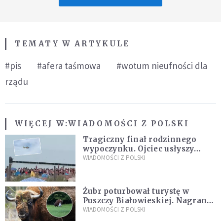
TEMATY W ARTYKULE
#pis
#afera taśmowa
#wotum nieufności dla
rządu
WIĘCEJ W:
WIADOMOŚCI Z POLSKI
Tragiczny finał rodzinnego
wypoczynku. Ojciec usłyszy
zarzuty
WIADOMOŚCI Z POLSKI
Żubr poturbował turystę w
Puszczy Białowieskiej. Nagranie
daje do myślenia
WIADOMOŚCI Z POLSKI