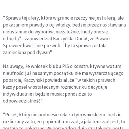
"Sprawa tej afery, która w gruncie rzeczy nie jest aferą, ale
pokazaniem prawdy o tej władzy, będzie przez nas stawiana
nieustannie do wyborów, niezależnie, kiedy one się
odbędą" - zapowiedział Kaczyński. Dodał, że Prawo i
Sprawiedliwość nie pozwoli, "by ta sprawa została
zamieciona pod dywan".
Na uwagę, że wniosek klubu PiS o konstruktywne wotum
nieufności już na samym początku nie ma wystarczającego
poparcia, Kaczyński powiedział, że "w takich sprawach
każdy poseł w ostatecznym rozrachunku decyduje
indywidualnie i będzie musiał ponosić za to
odpowiedzialność".
"Poseł, który nie podniesie ręki za tym wnioskiem, będzie
rozliczany za to, że popierał ten rząd, a jaki ten rząd jest, to
zostało to pokazane. Wyborcy zdecydują czy takiego posła