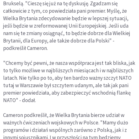
Brukselą. "Cieszę się już na tę dyskusję. Zgadzam się
całkowicie z tym, co powiedziała pani premier. Myślę, że
Wielka Brytania zdecydowanie będzie w lepszej sytuacji,
jeśli będzie w zreformowanej Unii Europejskiej. Jeśli uda
nam się te zmiany osiągnąć, to będzie dobrze dla Wielkiej
Brytanii, dla Europy, ale także dobrze dla Polski" -
podkreślił Cameron.
"Chcemy być pewni, że nasza współpraca jest tak bliska, jak
to tylko możliwe w najbliższych miesiącach i w najbliższych
latach. Nie tylko po to, aby ten bardzo ważny szczyt NATO
tutaj w Warszawie był szczytem udanym, ale tak jak pani
premier powiedziała, aby zabezpieczyć wschodnią flankę
NATO" - dodał.
Cameron podkreślił, że Wielka Brytania bierze udział w
ważnych ćwiczeniach wojskowych w Polsce. "Mamy dużo
programów i działań wspólnych zarówno z Polską, jak i z
innymi sojusznikami. I w przyszłości na tym będziemy