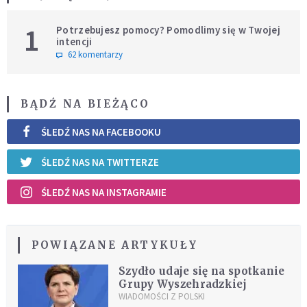
1
Potrzebujesz pomocy? Pomodlimy się w Twojej
intencji
62 komentarzy
BĄDŹ NA BIEŻĄCO
ŚLEDŹ NAS NA FACEBOOKU
ŚLEDŹ NAS NA TWITTERZE
ŚLEDŹ NAS NA INSTAGRAMIE
POWIĄZANE ARTYKUŁY
Szydło udaje się na spotkanie
Grupy Wyszehradzkiej
WIADOMOŚCI Z POLSKI