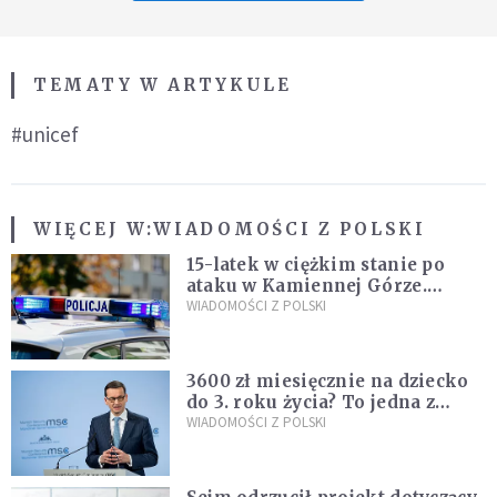
TEMATY W ARTYKULE
#unicef
WIĘCEJ W:
WIADOMOŚCI Z POLSKI
15-latek w ciężkim stanie po
ataku w Kamiennej Górze.
Policja zatrzymała dwóch
WIADOMOŚCI Z POLSKI
nastolatków
3600 zł miesięcznie na dziecko
do 3. roku życia? To jedna z
propozycji programu "Rozwój
WIADOMOŚCI Z POLSKI
Plus"