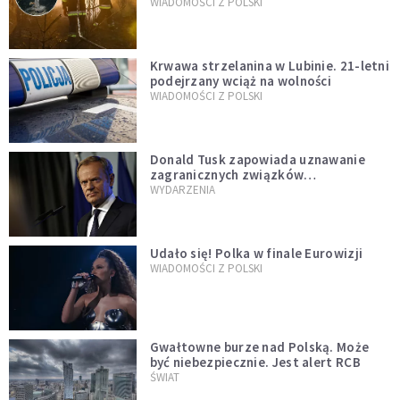
opublikowali niezwykłe zdjęcie
WIADOMOŚCI Z POLSKI
Krwawa strzelanina w Lubinie. 21-letni
podejrzany wciąż na wolności
WIADOMOŚCI Z POLSKI
Donald Tusk zapowiada uznawanie
zagranicznych związków
jednopłciowych. "Państwo oblało ten
WYDARZENIA
test"
Udało się! Polka w finale Eurowizji
WIADOMOŚCI Z POLSKI
Gwałtowne burze nad Polską. Może
być niebezpiecznie. Jest alert RCB
ŚWIAT