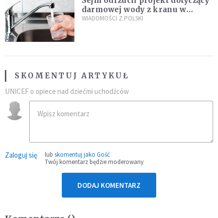
Sejm odrzucił projekt dotyczący
darmowej wody z kranu w
restauracjach
WIADOMOŚCI Z POLSKI
SKOMENTUJ ARTYKUŁ
UNICEF o opiece nad dziećmi uchodźców
Zaloguj się
lub
skomentuj jako Gość
Twój komentarz będzie moderowany
DODAJ KOMENTARZ