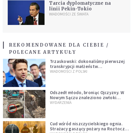
Tarcia dyplomatyczne na
linii Pekin-Tokio
WIADOMOŚCI ZE ŚWIATA
REKOMENDOWANE DLA CIEBIE /
POLECANE ARTYKUŁY
Trzaskowski: dokonaliśmy pierwszej
transkrypcji małżeństw
jednopłciowych. “Tak jak
WIADOMOŚCI Z POLSKI
zapowiadałem, bez zwłoki,
natychmiast”
Odszedł młodo, broniąc Ojczyzny. W
Nowym Sączu znaleziono zwłoki
mężczyzny z czasów potopu
WYDARZENIA
szwedzkiego
Cud wśród niszczycielskiego ognia.
Strażacy gaszący pożary na Roztoczu