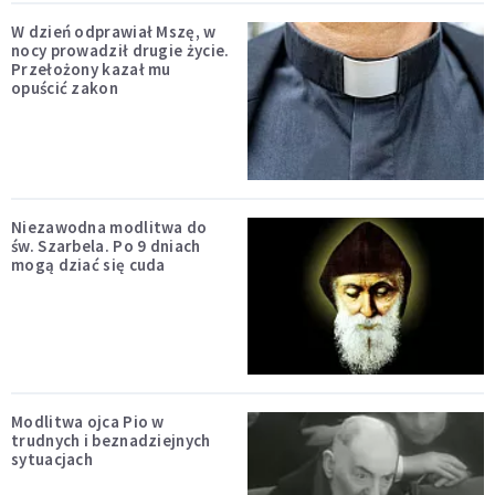
W dzień odprawiał Mszę, w
nocy prowadził drugie życie.
Przełożony kazał mu
opuścić zakon
Niezawodna modlitwa do
św. Szarbela. Po 9 dniach
mogą dziać się cuda
Modlitwa ojca Pio w
trudnych i beznadziejnych
sytuacjach