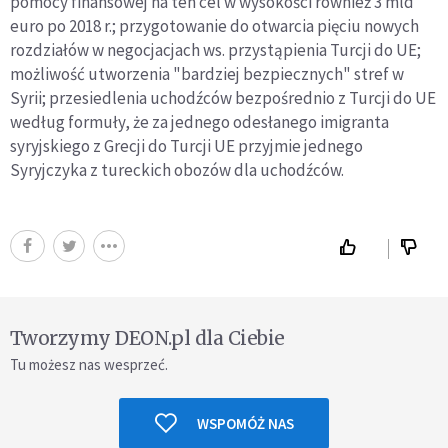
pomocy finansowej na ten cel w wysokości również 3 mld
euro po 2018 r.; przygotowanie do otwarcia pięciu nowych
rozdziałów w negocjacjach ws. przystąpienia Turcji do UE;
możliwość utworzenia "bardziej bezpiecznych" stref w
Syrii; przesiedlenia uchodźców bezpośrednio z Turcji do UE
według formuły, że za jednego odesłanego imigranta
syryjskiego z Grecji do Turcji UE przyjmie jednego
Syryjczyka z tureckich obozów dla uchodźców.
Tworzymy DEON.pl dla Ciebie
Tu możesz nas wesprzeć.
WSPOMÓŻ NAS