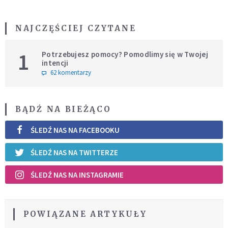
NAJCZĘŚCIEJ CZYTANE
1
Potrzebujesz pomocy? Pomodlimy się w Twojej
intencji
62 komentarzy
BĄDŹ NA BIEŻĄCO
ŚLEDŹ NAS NA FACEBOOKU
ŚLEDŹ NAS NA TWITTERZE
ŚLEDŹ NAS NA INSTAGRAMIE
POWIĄZANE ARTYKUŁY