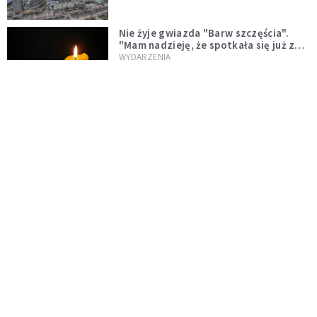
Nie żyje gwiazda "Barw szczęścia".
"Mam nadzieję, że spotkała się już z
Bogiem, którego tak bardzo kochała"
WYDARZENIA