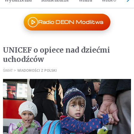
Radio DEON Modlitwa
UNICEF o opiece nad dziećmi
uchodźców
ŚWIAT
WIADOMOŚCI Z POLSKI