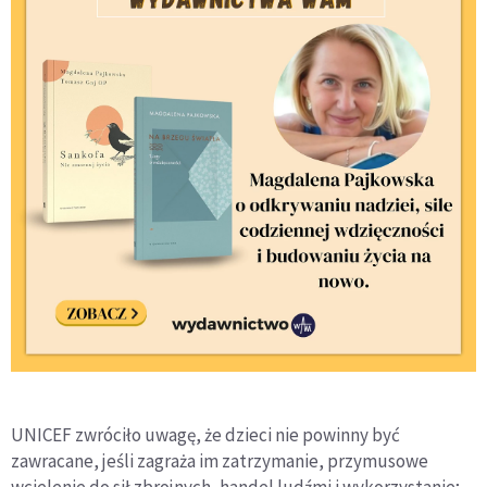
UNICEF zwróciło uwagę, że dzieci nie powinny być
zawracane, jeśli zagraża im zatrzymanie, przymusowe
wcielenie do sił zbrojnych, handel ludźmi i wykorzystanie;