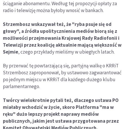
ściąganie abonamentu. Według tej propozycji opłaty za
radio i telewizję można byłoby wnosić w bankach.
Strzembosz wskazywał też, że "ryba psuje się od
głowy", a źródła upolitycznienia mediów biorą się z
możliwości przejmowania Krajowej Rady Radiofonii i
Telewizji przez koalicję aktualnie mającą większość w
Sejmie
, czego przykłady mieliśmy w ubiegłych latach.
By przerwać tę powtarzającą się, partyjną walkę o KRRiT
Strzembosz zaproponował, by ustawowo zagwarantować
po jednym miejscu w KRRiT dla każdego dużego klubu
parlamentarnego.
Twórcy wielokrotnie pytali też, dlaczego ustawa PO
miałaby wchodzić w życie, skoro Platforma "ma w
ręku" dużo lepszy projekt naprawy mediów
publicznych, jakim jest ustawa przygotowana przez
Komitet Obywatelski Mediów Publicznych.