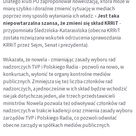
Dlatego klub PO zaproponował nowelizację, która może w
miarę szybko i doraźnie zmienić sytuację w mediach
poprzez inny sposób wyłaniania ich władz.
- Jest taka
niepowtarzalna szansa, że zmieni się skład KRRiT
-
przypomniała Śledzińska-Katarasińska (obecna KRRiT
została rozwiązana wskutek odrzucenia sprawozdania
KRRiT przez Sejm, Senat i prezydenta).
Wskazała, że nowela - zmieniając zasady wyboru rad
nadzorczych TVP i Polskiego Radia - pozwoli na nowo, w
konkursach, wyłonić te organy kontrolne mediów
publicznych. Zmniejsza się też liczba członków rad
nadzorczych, a jednocześnie w ich skład będzie wchodzić
nie jak dotychczas jeden, ale trzech przedstawicieli
ministrów. Nowela pozwala też odwoływać członków rad
nadzorczych w trakcie kadencji oraz zmienia zasady wyboru
zarządów TVP i Polskiego Radia, co pozwoli odwołać
obecne zarządy w spółkach mediów publicznych.