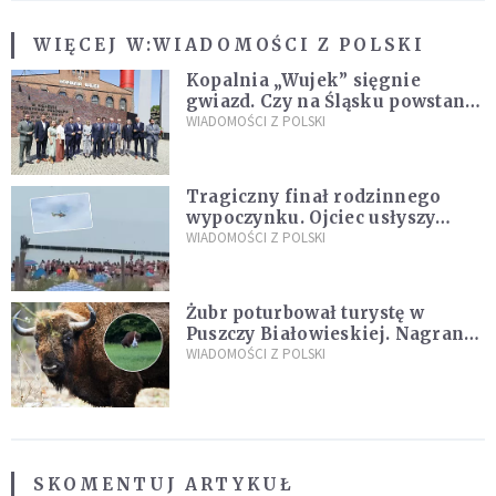
WIĘCEJ W:
WIADOMOŚCI Z POLSKI
Kopalnia „Wujek” sięgnie
gwiazd. Czy na Śląsku powstanie
„Dolina Krzemowa”?
WIADOMOŚCI Z POLSKI
Tragiczny finał rodzinnego
wypoczynku. Ojciec usłyszy
zarzuty
WIADOMOŚCI Z POLSKI
Żubr poturbował turystę w
Puszczy Białowieskiej. Nagranie
daje do myślenia
WIADOMOŚCI Z POLSKI
SKOMENTUJ ARTYKUŁ