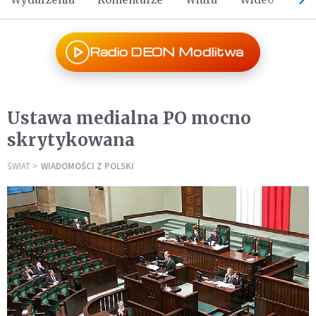
Radio DEON Modlitwa
Ustawa medialna PO mocno
skrytykowana
ŚWIAT
WIADOMOŚCI Z POLSKI