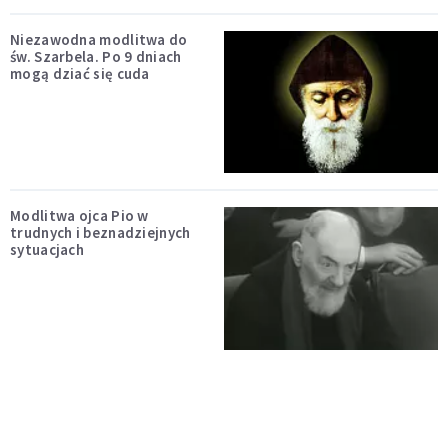
Niezawodna modlitwa do
św. Szarbela. Po 9 dniach
mogą dziać się cuda
Modlitwa ojca Pio w
trudnych i beznadziejnych
sytuacjach