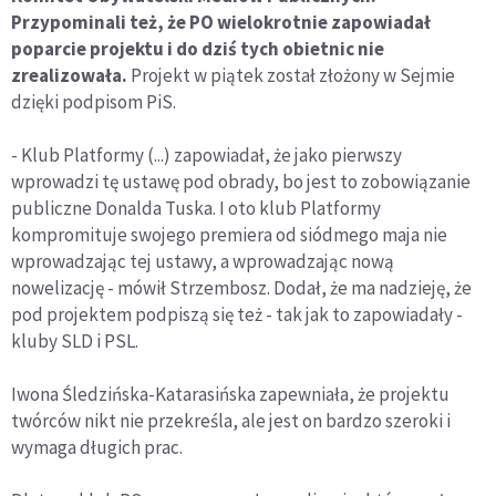
Przypominali też, że PO wielokrotnie zapowiadał
poparcie projektu i do dziś tych obietnic nie
zrealizowała.
Projekt w piątek został złożony w Sejmie
dzięki podpisom PiS.
- Klub Platformy (...) zapowiadał, że jako pierwszy
wprowadzi tę ustawę pod obrady, bo jest to zobowiązanie
publiczne Donalda Tuska. I oto klub Platformy
kompromituje swojego premiera od siódmego maja nie
wprowadzając tej ustawy, a wprowadzając nową
nowelizację - mówił Strzembosz. Dodał, że ma nadzieję, że
pod projektem podpiszą się też - tak jak to zapowiadały -
kluby SLD i PSL.
Iwona Śledzińska-Katarasińska zapewniała, że projektu
twórców nikt nie przekreśla, ale jest on bardzo szeroki i
wymaga długich prac.