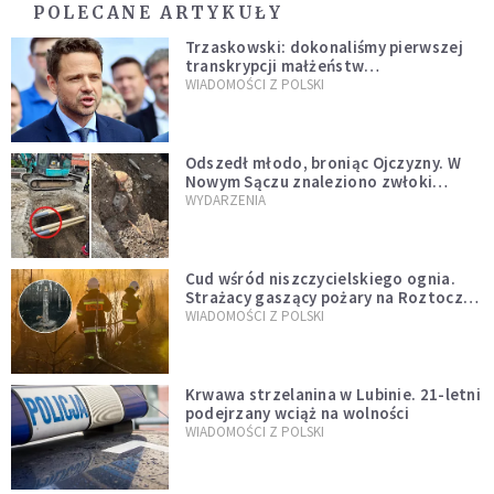
POLECANE ARTYKUŁY
Trzaskowski: dokonaliśmy pierwszej
transkrypcji małżeństw
jednopłciowych. “Tak jak
WIADOMOŚCI Z POLSKI
zapowiadałem, bez zwłoki,
natychmiast”
Odszedł młodo, broniąc Ojczyzny. W
Nowym Sączu znaleziono zwłoki
mężczyzny z czasów potopu
WYDARZENIA
szwedzkiego
Cud wśród niszczycielskiego ognia.
Strażacy gaszący pożary na Roztoczu
opublikowali niezwykłe zdjęcie
WIADOMOŚCI Z POLSKI
Krwawa strzelanina w Lubinie. 21-letni
podejrzany wciąż na wolności
WIADOMOŚCI Z POLSKI