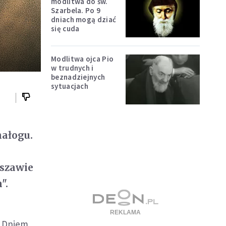
modlitwa do św.
Szarbela. Po 9
dniach mogą dziać
się cuda
Modlitwa ojca Pio
w trudnych i
beznadziejnych
sytuacjach
nałogu.
rszawie
".
m Dniem