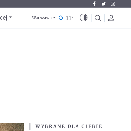
11
°
cej
Warszawa
WYBRANE DLA CIEBIE