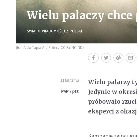
Wielu palaczy chce
ŚWIAT
WIADOMOŚCI Z POLSKI
(fot. Aldo Tapia A. / Foter / CC BY-NC-ND)
11 lat temu
Wielu palaczy t
Jedynie w okres
PAP / ptt
próbowało rzuc
eksperci z okaz
Kampanię zainaugu