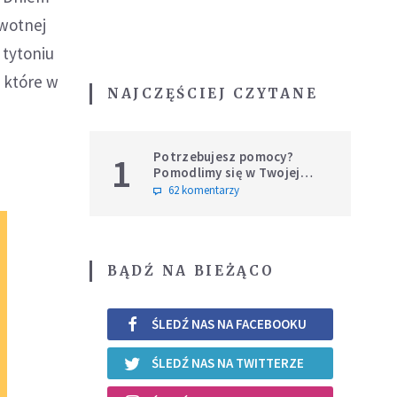
owotnej
 tytoniu
, które w
NAJCZĘŚCIEJ CZYTANE
Potrzebujesz pomocy?
1
Pomodlimy się w Twojej
intencji
62 komentarzy
BĄDŹ NA BIEŻĄCO
ŚLEDŹ NAS NA FACEBOOKU
ŚLEDŹ NAS NA TWITTERZE