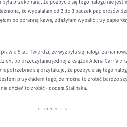
a i była przekonana, że pozbycie się tego nałogu nie jest 
ależniona, że wypalałam od 2 do 3 paczek papierosów dz
nęłam po poranną kawę, zdążyłam wypalić trzy papierosy
d prawie 5 lat. Twierdzi, że wyzbyła się nałogu za namową
 dzień, po przeczytaniu jednej z książek Allena Carr’a o 
niepotrzebnie się przytakuje, że pozbycie się tego nałog
Jestem przykładem tego, że można to zrobić bardzo sz
nie chcieć to zrobić - dodała Stalińska.
DEON.PL POLECA