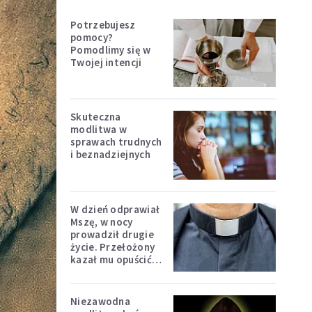
Potrzebujesz
pomocy?
Pomodlimy się w
Twojej intencji
Skuteczna
modlitwa w
sprawach trudnych
i beznadziejnych
W dzień odprawiał
Mszę, w nocy
prowadził drugie
życie. Przełożony
kazał mu opuścić
zakon
Niezawodna