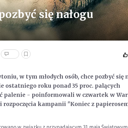
 pozbyć się nałogu
ytoniu, w tym młodych osób, chce pozbyć się 
ie ostatniego roku ponad 35 proc. palących
ić palenie - poinformowali w czwartek w Wa
ji rozpoczęcia kampanii "Koniec z papierosem
rowano w związku z przypadającym 31 maja Światowy