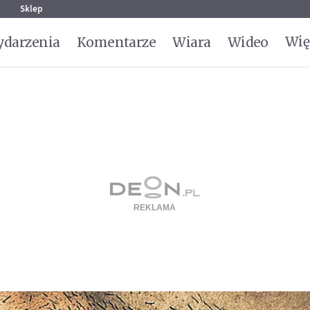
g
Sklep
Wię
darzenia
Komentarze
Wiara
Wideo