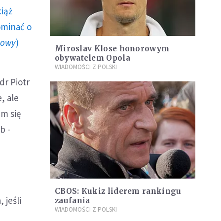
ciąż
ominać o
howy
)
Miroslav Klose honorowym
obywatelem Opola
WIADOMOŚCI Z POLSKI
dr Piotr
, ale
em się
b -
CBOS: Kukiz liderem rankingu
 jeśli
zaufania
WIADOMOŚCI Z POLSKI