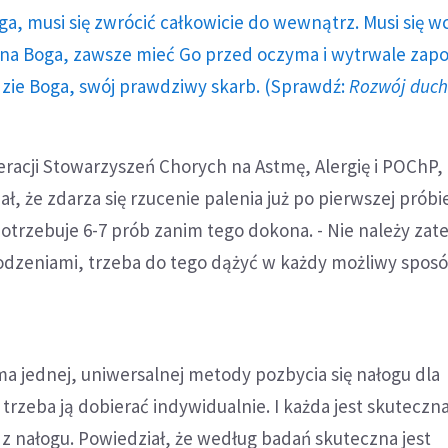
ga, musi się zwrócić całkowicie do wewnątrz. Musi się w
a Boga, zawsze mieć Go przed oczyma i wytrwale zap
dzie Boga, swój prawdziwy skarb. (Sprawdź:
Rozwój duc
eracji Stowarzyszeń Chorych na Astmę, Alergię i POChP, 
, że zdarza się rzucenie palenia już po pierwszej próbie
otrzebuje 6-7 prób zanim tego dokona. - Nie należy zat
dzeniami, trzeba do tego dążyć w każdy możliwy sposó
a jednej, uniwersalnej metody pozbycia się nałogu dla
trzeba ją dobierać indywidualnie. I każda jest skuteczna,
z nałogu. Powiedział, że według badań skuteczna jest