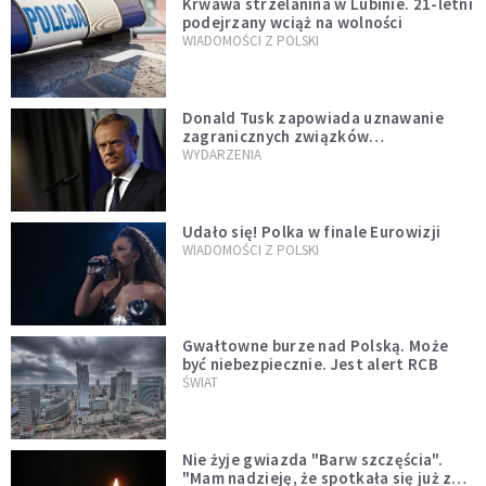
Krwawa strzelanina w Lubinie. 21-letni
podejrzany wciąż na wolności
WIADOMOŚCI Z POLSKI
Donald Tusk zapowiada uznawanie
zagranicznych związków
jednopłciowych. "Państwo oblało ten
WYDARZENIA
test"
Udało się! Polka w finale Eurowizji
WIADOMOŚCI Z POLSKI
Gwałtowne burze nad Polską. Może
być niebezpiecznie. Jest alert RCB
ŚWIAT
Nie żyje gwiazda "Barw szczęścia".
"Mam nadzieję, że spotkała się już z