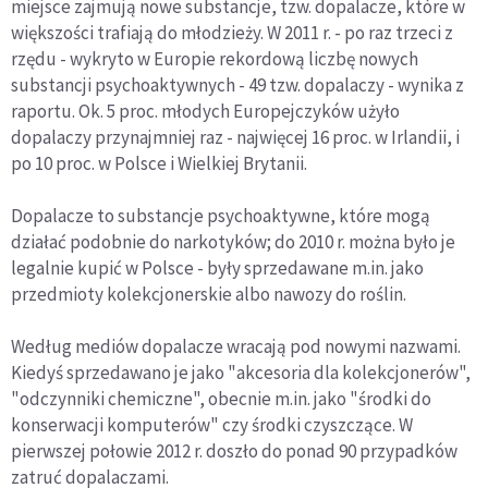
miejsce zajmują nowe substancje, tzw. dopalacze, które w
większości trafiają do młodzieży. W 2011 r. - po raz trzeci z
rzędu - wykryto w Europie rekordową liczbę nowych
substancji psychoaktywnych - 49 tzw. dopalaczy - wynika z
raportu. Ok. 5 proc. młodych Europejczyków użyło
dopalaczy przynajmniej raz - najwięcej 16 proc. w Irlandii, i
po 10 proc. w Polsce i Wielkiej Brytanii.
Dopalacze to substancje psychoaktywne, które mogą
działać podobnie do narkotyków; do 2010 r. można było je
legalnie kupić w Polsce - były sprzedawane m.in. jako
przedmioty kolekcjonerskie albo nawozy do roślin.
Według mediów dopalacze wracają pod nowymi nazwami.
Kiedyś sprzedawano je jako "akcesoria dla kolekcjonerów",
"odczynniki chemiczne", obecnie m.in. jako "środki do
konserwacji komputerów" czy środki czyszczące. W
pierwszej połowie 2012 r. doszło do ponad 90 przypadków
zatruć dopalaczami.