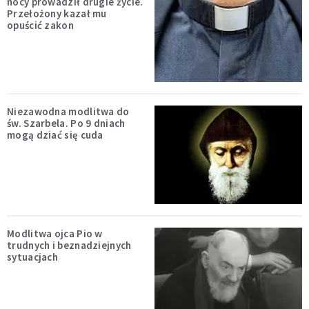
nocy prowadził drugie życie.
Przełożony kazał mu
opuścić zakon
Niezawodna modlitwa do
św. Szarbela. Po 9 dniach
mogą dziać się cuda
Modlitwa ojca Pio w
trudnych i beznadziejnych
sytuacjach