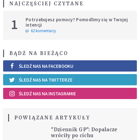
NAJCZĘŚCIEJ CZYTANE
1
Potrzebujesz pomocy? Pomodlimy się w Twojej
intencji
62 komentarzy
BĄDŹ NA BIEŻĄCO
ŚLEDŹ NAS NA FACEBOOKU
ŚLEDŹ NAS NA TWITTERZE
ŚLEDŹ NAS NA INSTAGRAMIE
POWIĄZANE ARTYKUŁY
"Dziennik GP": Dopalacze
wróciły po cichu