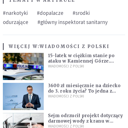
TEMATY W ARTYKULE
#narkotyki
#dopalacze
#srodki
odurzające
#główny inspektorat sanitarny
WIĘCEJ W:
WIADOMOŚCI Z POLSKI
15-latek w ciężkim stanie po
ataku w Kamiennej Górze.
Policja zatrzymała dwóch
WIADOMOŚCI Z POLSKI
nastolatków
3600 zł miesięcznie na dziecko
do 3. roku życia? To jedna z
propozycji programu "Rozwój
WIADOMOŚCI Z POLSKI
Plus"
Sejm odrzucił projekt dotyczący
darmowej wody z kranu w
restauracjach
WIADOMOŚCI Z POLSKI