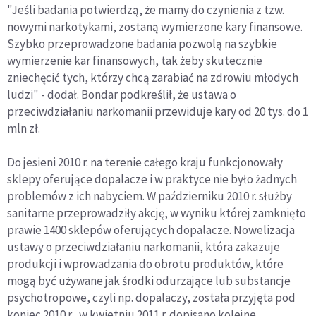
"Jeśli badania potwierdzą, że mamy do czynienia z tzw.
nowymi narkotykami, zostaną wymierzone kary finansowe.
Szybko przeprowadzone badania pozwolą na szybkie
wymierzenie kar finansowych, tak żeby skutecznie
zniechęcić tych, którzy chcą zarabiać na zdrowiu młodych
ludzi" - dodał. Bondar podkreślił, że ustawa o
przeciwdziałaniu narkomanii przewiduje kary od 20 tys. do 1
mln zł.
Do jesieni 2010 r. na terenie całego kraju funkcjonowały
sklepy oferujące dopalacze i w praktyce nie było żadnych
problemów z ich nabyciem. W październiku 2010 r. służby
sanitarne przeprowadziły akcję, w wyniku której zamknięto
prawie 1400 sklepów oferujących dopalacze. Nowelizacja
ustawy o przeciwdziałaniu narkomanii, która zakazuje
produkcji i wprowadzania do obrotu produktów, które
mogą być używane jak środki odurzające lub substancje
psychotropowe, czyli np. dopalaczy, została przyjęta pod
koniec 2010 r., w kwietniu 2011 r. dopisano kolejne