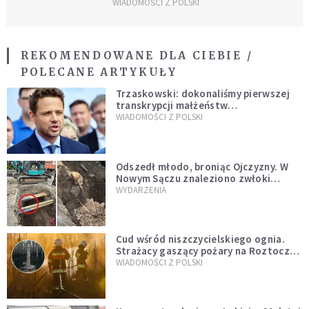
WIADOMOŚCI Z POLSKI
REKOMENDOWANE DLA CIEBIE /
POLECANE ARTYKUŁY
Trzaskowski: dokonaliśmy pierwszej
transkrypcji małżeństw
jednopłciowych. “Tak jak
WIADOMOŚCI Z POLSKI
zapowiadałem, bez zwłoki,
natychmiast”
Odszedł młodo, broniąc Ojczyzny. W
Nowym Sączu znaleziono zwłoki
mężczyzny z czasów potopu
WYDARZENIA
szwedzkiego
Cud wśród niszczycielskiego ognia.
Strażacy gaszący pożary na Roztoczu
opublikowali niezwykłe zdjęcie
WIADOMOŚCI Z POLSKI