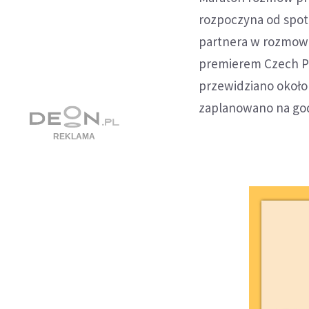
rozpoczyna od spot
partnera w rozmowa
premierem Czech P
przewidziano okoł
zaplanowano na god