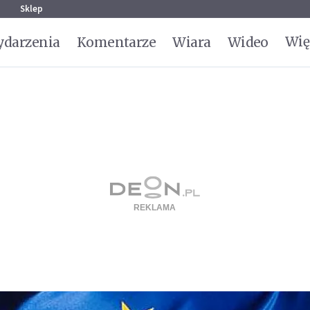
g
Sklep
Wię
darzenia
Komentarze
Wiara
Wideo