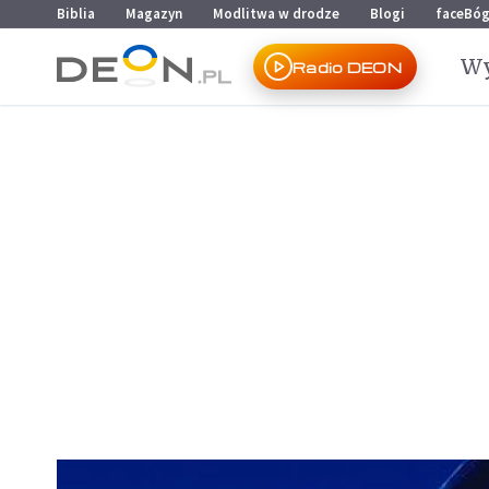
Przejdź do menu głównego
Przejdź do treści
Biblia
Magazyn
Modlitwa w drodze
Blogi
faceBó
Wy
Radio DEON