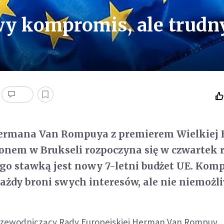
wy kompromis, ale trudn
ermana Van Rompuya z premierem Wielkiej 
nem w Brukseli rozpoczyna się w czwartek 
ego stawką jest nowy 7-letni budżet UE. Kom
każdy broni swych interesów, ale nie niemożl
zewodniczący Rady Europejskiej Herman Van Rompuy