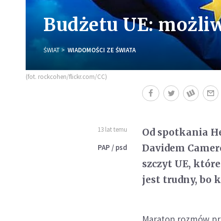
Budżetu UE: możli
ŚWIAT
WIADOMOŚCI ZE ŚWIATA
(fot. rockcohen/flickr.com/CC)
13 lat temu
Od spotkania H
Davidem Camero
PAP / psd
szczyt UE, któr
jest trudny, bo 
Maraton rozmów pr