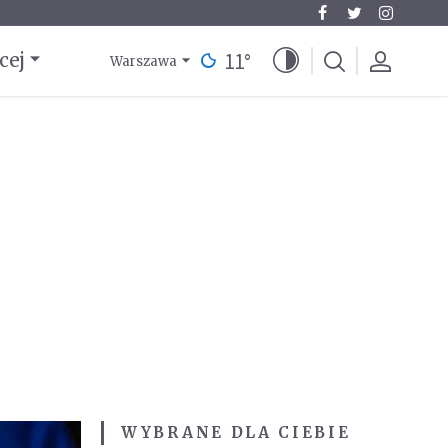
11
°
cej
Warszawa
WYBRANE DLA CIEBIE