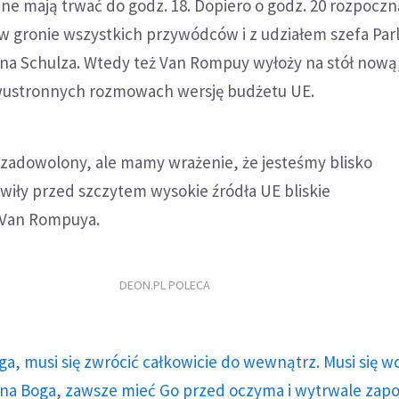
 mają trwać do godz. 18. Dopiero o godz. 20 rozpoczną
 gronie wszystkich przywódców i z udziałem szefa Pa
ina Schulza. Wtedy też Van Rompuy wyłoży na stół nową
ustronnych rozmowach wersję budżetu UE.
t zadowolony, ale mamy wrażenie, że jesteśmy blisko
wiły przed szczytem wysokie źródła UE bliskie
Van Rompuya.
DEON.PL POLECA
ga, musi się zwrócić całkowicie do wewnątrz. Musi się w
a Boga, zawsze mieć Go przed oczyma i wytrwale zap