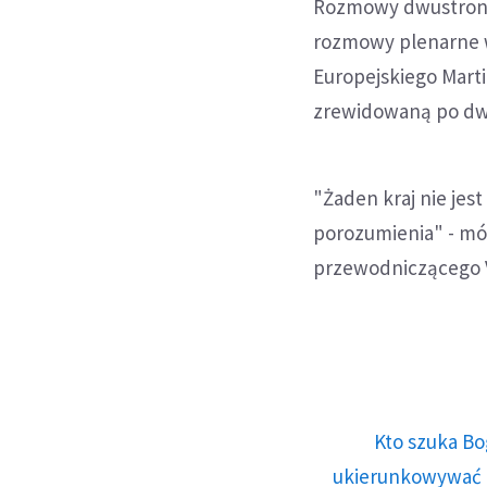
Rozmowy dwustronne
rozmowy plenarne w
Europejskiego Mart
zrewidowaną po dw
"Żaden kraj nie jes
porozumienia" - mó
przewodniczącego 
Kto szuka Bo
ukierunkowywać n