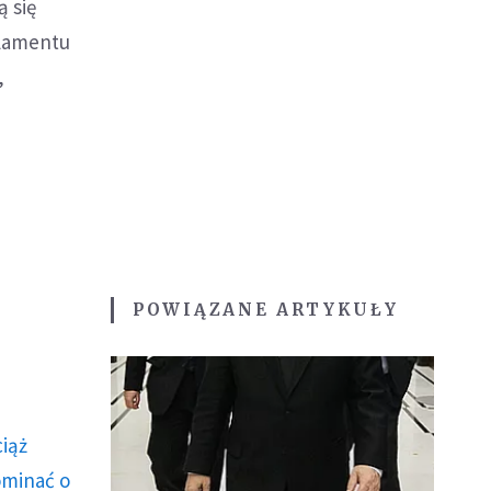
 się
rlamentu
,
POWIĄZANE ARTYKUŁY
ciąż
ominać o