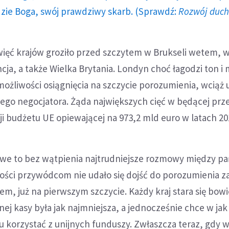
dzie Boga, swój prawdziwy skarb. (Sprawdź:
Rozwój duc
ewięć krajów groziło przed szczytem w Brukseli wetem, 
cja, a także Wielka Brytania. Londyn choć łagodzi ton i
możliwości osiągnięcia na szczycie porozumienia, wciąż
szego negocjatora. Żąda największych cięć w będącej p
ji budżetu UE opiewającej na 973,2 mld euro w latach 20
we to bez wątpienia najtrudniejsze rozmowy między p
ości przywódcom nie udało się dojść do porozumienia z
m, już na pierwszym szczycie. Każdy kraj stara się bow
nej kasy była jak najmniejsza, a jednocześnie chce w jak
 korzystać z unijnych funduszy. Zwłaszcza teraz, gdy w