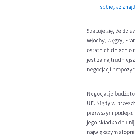
sobie, aż znaj
Szacuje się, że dzi
Włochy, Węgry, Fran
ostatnich dniach o 
jest za najtrudniej
negocjacji propozyc
Negocjacje budżeto
UE. Nigdy w przeszł
pierwszym podejście
jego składka do unij
największym stopniu