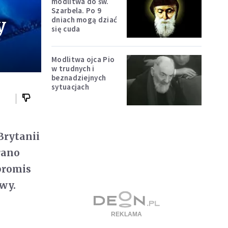
modlitwa do św.
Szarbela. Po 9
y
dniach mogą dziać
się cuda
Modlitwa ojca Pio
w trudnych i
beznadziejnych
sytuacjach
Brytanii
rano
promis
iwy.