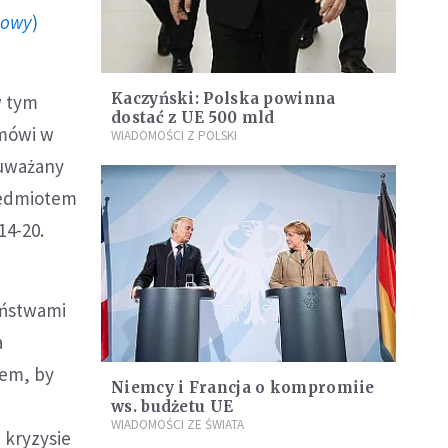
howy
)
Kaczyński: Polska powinna
w tym
dostać z UE 500 mld
 mówi w
WIADOMOŚCI Z POLSKI
 uważany
rzedmiotem
14-20.
aństwami
a
iem, by
Niemcy i Francja o kompromiie
ws. budżetu UE
WIADOMOŚCI ZE ŚWIATA
 kryzysie