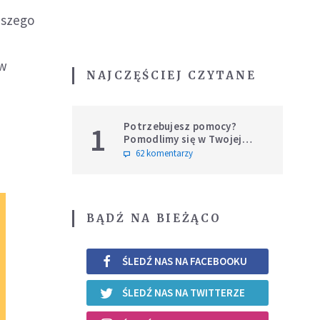
jszego
ów
NAJCZĘŚCIEJ CZYTANE
Potrzebujesz pomocy?
1
Pomodlimy się w Twojej
intencji
62 komentarzy
BĄDŹ NA BIEŻĄCO
ŚLEDŹ NAS NA FACEBOOKU
ŚLEDŹ NAS NA TWITTERZE