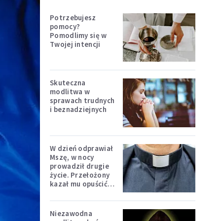
Potrzebujesz
pomocy?
Pomodlimy się w
Twojej intencji
Skuteczna
modlitwa w
sprawach trudnych
i beznadziejnych
W dzień odprawiał
Mszę, w nocy
prowadził drugie
życie. Przełożony
kazał mu opuścić
zakon
Niezawodna