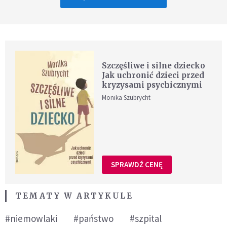
Szczęśliwe i silne dziecko
Jak uchronić dzieci przed
kryzysami psychicznymi
Monika Szubrycht
SPRAWDŹ CENĘ
TEMATY W ARTYKULE
#niemowlaki
#państwo
#szpital