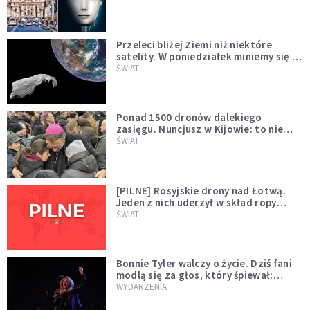
Przeleci bliżej Ziemi niż niektóre
satelity. W poniedziałek miniemy się z
asteroidą, która poprzedzi znacznie
ŚWIAT
większego "gościa"
Ponad 1500 dronów dalekiego
zasięgu. Nuncjusz w Kijowie: to nie
wygląda na wolę zakończenia wojny
ŚWIAT
[PILNE] Rosyjskie drony nad Łotwą.
Jeden z nich uderzył w skład ropy
naftowej
ŚWIAT
Bonnie Tyler walczy o życie. Dziś fani
modlą się za głos, który śpiewał:
"Lord, help me"
WYDARZENIA