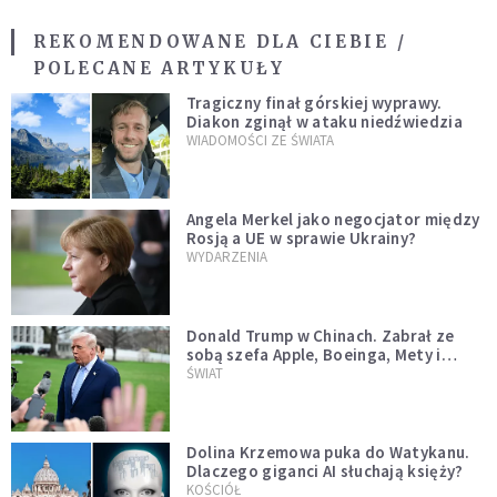
REKOMENDOWANE DLA CIEBIE /
POLECANE ARTYKUŁY
Tragiczny finał górskiej wyprawy.
Diakon zginął w ataku niedźwiedzia
WIADOMOŚCI ZE ŚWIATA
Angela Merkel jako negocjator między
Rosją a UE w sprawie Ukrainy?
WYDARZENIA
Donald Trump w Chinach. Zabrał ze
sobą szefa Apple, Boeinga, Mety i
Muska
ŚWIAT
Dolina Krzemowa puka do Watykanu.
Dlaczego giganci AI słuchają księży?
KOŚCIÓŁ