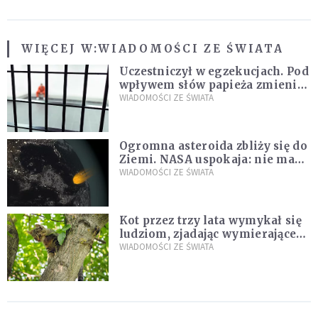
WIĘCEJ W:
WIADOMOŚCI ZE ŚWIATA
Uczestniczył w egzekucjach. Pod
wpływem słów papieża zmienił
zdanie
WIADOMOŚCI ZE ŚWIATA
Ogromna asteroida zbliży się do
Ziemi. NASA uspokaja: nie ma
zagrożenia
WIADOMOŚCI ZE ŚWIATA
Kot przez trzy lata wymykał się
ludziom, zjadając wymierające
kaczki. W końcu popełnił
WIADOMOŚCI ZE ŚWIATA
fatalny błąd