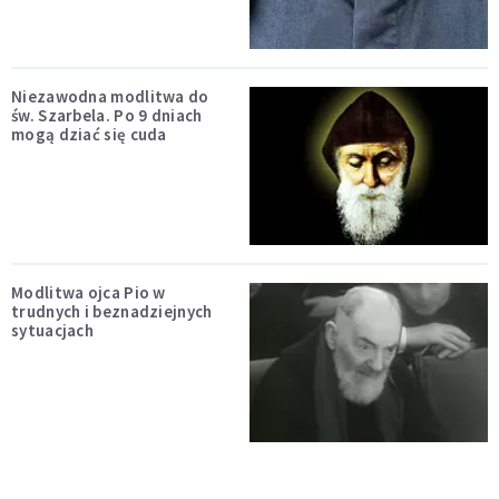
Niezawodna modlitwa do
św. Szarbela. Po 9 dniach
mogą dziać się cuda
Modlitwa ojca Pio w
trudnych i beznadziejnych
sytuacjach