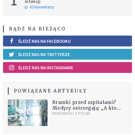
1
intencji
62 komentarzy
BĄDŹ NA BIEŻĄCO
ŚLEDŹ NAS NA FACEBOOKU
ŚLEDŹ NAS NA TWITTERZE
ŚLEDŹ NAS NA INSTAGRAMIE
POWIĄZANE ARTYKUŁY
Bramki przed szpitalami?
Medycy ostrzegają: „A kto
przeszuka pacjenta?”
WIADOMOŚCI Z POLSKI