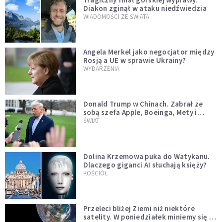
Diakon zginął w ataku niedźwiedzia
WIADOMOŚCI ZE ŚWIATA
Angela Merkel jako negocjator między
Rosją a UE w sprawie Ukrainy?
WYDARZENIA
Donald Trump w Chinach. Zabrał ze
sobą szefa Apple, Boeinga, Mety i
Muska
ŚWIAT
Dolina Krzemowa puka do Watykanu.
Dlaczego giganci AI słuchają księży?
KOŚCIÓŁ
Przeleci bliżej Ziemi niż niektóre
satelity. W poniedziałek miniemy się z