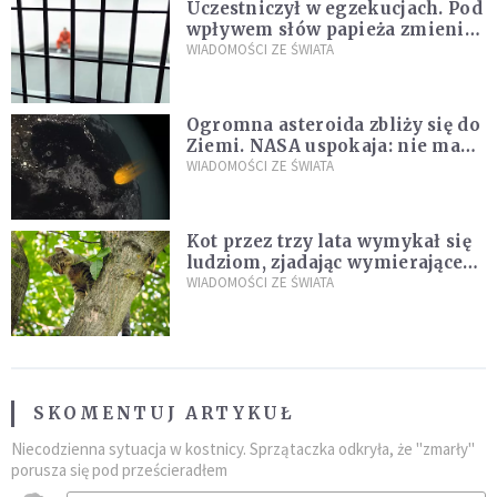
Uczestniczył w egzekucjach. Pod
wpływem słów papieża zmienił
zdanie
WIADOMOŚCI ZE ŚWIATA
Ogromna asteroida zbliży się do
Ziemi. NASA uspokaja: nie ma
zagrożenia
WIADOMOŚCI ZE ŚWIATA
Kot przez trzy lata wymykał się
ludziom, zjadając wymierające
kaczki. W końcu popełnił
WIADOMOŚCI ZE ŚWIATA
fatalny błąd
SKOMENTUJ ARTYKUŁ
Niecodzienna sytuacja w kostnicy. Sprzątaczka odkryła, że "zmarły"
porusza się pod prześcieradłem