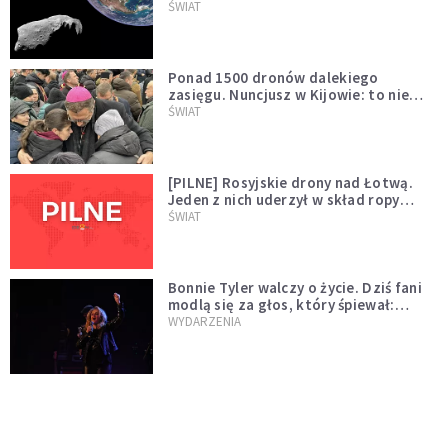
asteroidą, która poprzedzi znacznie
ŚWIAT
większego "gościa"
Ponad 1500 dronów dalekiego
zasięgu. Nuncjusz w Kijowie: to nie
wygląda na wolę zakończenia wojny
ŚWIAT
[PILNE] Rosyjskie drony nad Łotwą.
Jeden z nich uderzył w skład ropy
naftowej
ŚWIAT
Bonnie Tyler walczy o życie. Dziś fani
modlą się za głos, który śpiewał:
"Lord, help me"
WYDARZENIA