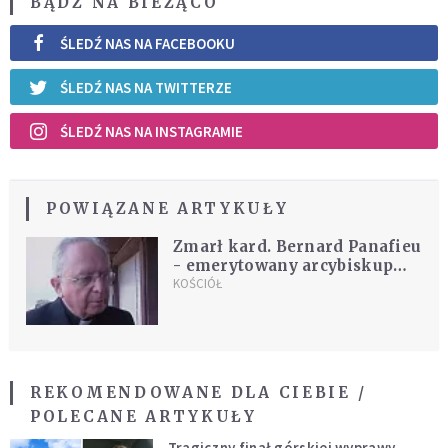
BĄDŹ NA BIEŻĄCO
ŚLEDŹ NAS NA FACEBOOKU
ŚLEDŹ NAS NA TWITTERZE
ŚLEDŹ NAS NA INSTAGRAMIE
POWIĄZANE ARTYKUŁY
Zmarł kard. Bernard Panafieu
- emerytowany arcybiskup
Marsylii
KOŚCIÓŁ
REKOMENDOWANE DLA CIEBIE /
POLECANE ARTYKUŁY
Tragiczny finał górskiej wyprawy.