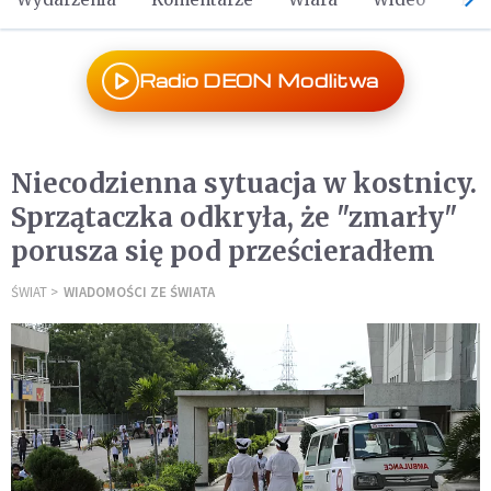
Radio DEON Modlitwa
Niecodzienna sytuacja w kostnicy.
Sprzątaczka odkryła, że "zmarły"
porusza się pod prześcieradłem
ŚWIAT
WIADOMOŚCI ZE ŚWIATA