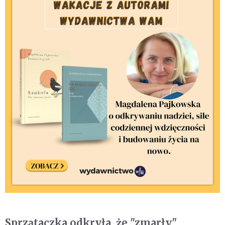
Sprzątaczka odkryła, że "zmarły"