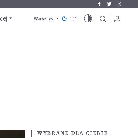
11
°
cej
Warszawa
WYBRANE DLA CIEBIE