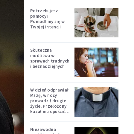
Potrzebujesz
pomocy?
Pomodlimy się w
Twojej intencji
Skuteczna
modlitwa w
sprawach trudnych
i beznadziejnych
W dzień odprawiał
Mszę, w nocy
prowadził drugie
życie. Przełożony
kazał mu opuścić
zakon
Niezawodna