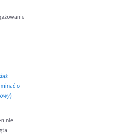
ngażowanie
ciąż
ominać o
howy
)
en nie
ęta