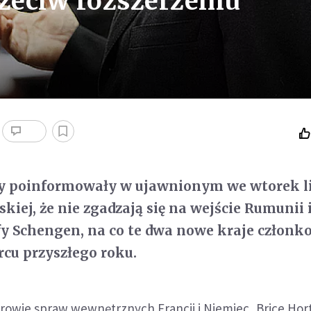
rzeciw rozszerzeniu
cy poinformowały w ujawnionym we wtorek li
kiej, że nie zgadzają się na wejście Rumunii 
efy Schengen, na co te dwa nowe kraje członk
rcu przyszłego roku.
strowie spraw wewnętrznych Francji i Niemiec, Brice Hort