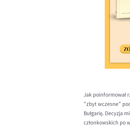
Jak poinformował rz
"zbyt wczesne" pod
Bułgarię. Decyzja m
członkowskich po wi