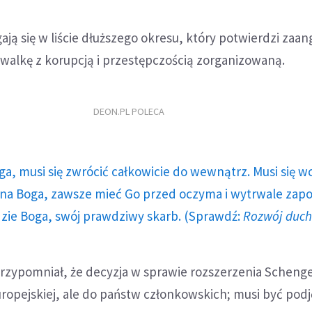
gają się w liście dłuższego okresu, który potwierdzi zaa
w walkę z korupcją i przestępczością zorganizowaną.
DEON.PL POLECA
ga, musi się zwrócić całkowicie do wewnątrz. Musi się w
a Boga, zawsze mieć Go przed oczyma i wytrwale zap
dzie Boga, swój prawdziwy skarb. (Sprawdź:
Rozwój duc
rzypomniał, że decyzja w sprawie rozszerzenia Scheng
uropejskiej, ale do państw członkowskich; musi być podj