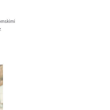
romskimi
z