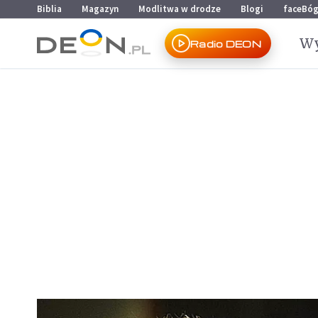
Przejdź do menu głównego
Przejdź do treści
Biblia
Magazyn
Modlitwa w drodze
Blogi
faceBó
Wy
Radio DEON