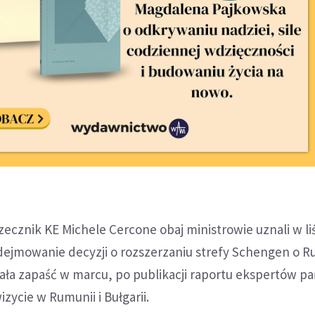
ecznik KE Michele Cercone obaj ministrowie uznali w liś
ejmowanie decyzji o rozszerzaniu strefy Schengen o R
iała zapaść w marcu, po publikacji raportu ekspertów p
zycie w Rumunii i Bułgarii.