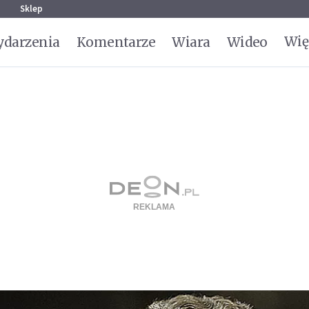
g
Sklep
Wię
darzenia
Komentarze
Wiara
Wideo