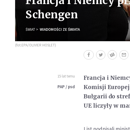
Francja i Niemcy p
Schengen
ŚWIAT
WIADOMOŚCI ZE ŚWIATA
(fot.EPA/OLIVIER HOSLET)
15 lat temu
Francja i Niem
Komisji Europejs
PAP / psd
Bułgarii do str
UE liczyły w ma
List podpisali mini