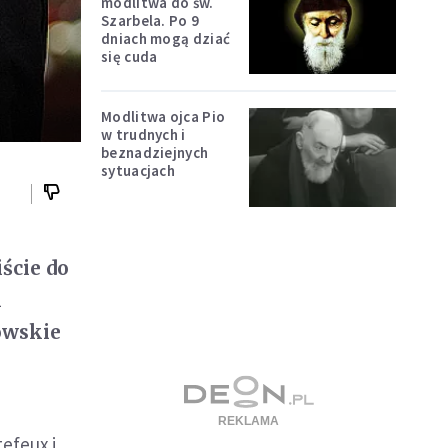
modlitwa do św.
Szarbela. Po 9
dniach mogą dziać
się cuda
Modlitwa ojca Pio
w trudnych i
beznadziejnych
sytuacjach
ście do
i
owskie
efeux i