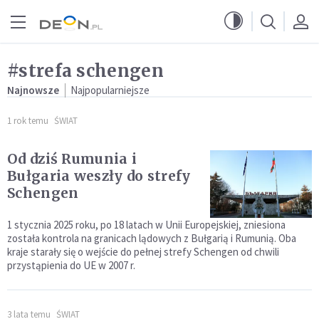
Przejdź do menu głównego
Przejdź do treści
#strefa schengen
Najnowsze
Najpopularniejsze
1 rok temu
ŚWIAT
Od dziś Rumunia i
Bułgaria weszły do strefy
Schengen
1 stycznia 2025 roku, po 18 latach w Unii Europejskiej, zniesiona
została kontrola na granicach lądowych z Bułgarią i Rumunią. Oba
kraje starały się o wejście do pełnej strefy Schengen od chwili
przystąpienia do UE w 2007 r.
3 lata temu
ŚWIAT