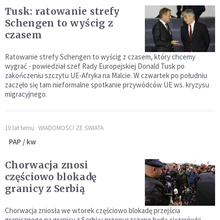
Tusk: ratowanie strefy
Schengen to wyścig z
czasem
Ratowanie strefy Schengen to wyścig z czasem, który chcemy
wygrać - powiedział szef Rady Europejskiej Donald Tusk po
zakończeniu szczytu UE-Afryka na Malcie. W czwartek po południu
zaczęło się tam nieformalne spotkanie przywódców UE ws. kryzysu
migracyjnego.
10 lat temu
WIADOMOŚCI ZE ŚWIATA
PAP / kw
Chorwacja znosi
częściowo blokadę
granicy z Serbią
Chorwacja zniosła we wtorek częściowo blokadę przejścia
granicznego na granicy z Serbią; przepuszczane będą ciężarówki