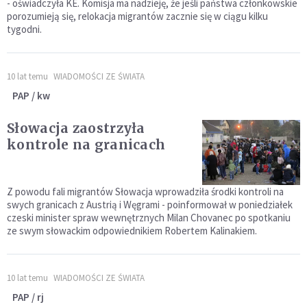
- oświadczyła KE. Komisja ma nadzieję, że jeśli państwa członkowskie
porozumieją się, relokacja migrantów zacznie się w ciągu kilku
tygodni.
10 lat temu
WIADOMOŚCI ZE ŚWIATA
PAP / kw
Słowacja zaostrzyła
kontrole na granicach
Z powodu fali migrantów Słowacja wprowadziła środki kontroli na
swych granicach z Austrią i Węgrami - poinformował w poniedziałek
czeski minister spraw wewnętrznych Milan Chovanec po spotkaniu
ze swym słowackim odpowiednikiem Robertem Kalinakiem.
10 lat temu
WIADOMOŚCI ZE ŚWIATA
PAP / rj