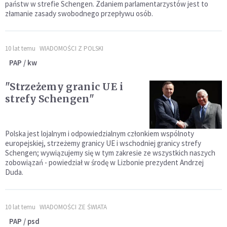
państw w strefie Schengen. Zdaniem parlamentarzystów jest to
złamanie zasady swobodnego przepływu osób.
10 lat temu
WIADOMOŚCI Z POLSKI
PAP / kw
"Strzeżemy granic UE i
strefy Schengen"
Polska jest lojalnym i odpowiedzialnym członkiem wspólnoty
europejskiej, strzeżemy granicy UE i wschodniej granicy strefy
Schengen; wywiązujemy się w tym zakresie ze wszystkich naszych
zobowiązań - powiedział w środę w Lizbonie prezydent Andrzej
Duda.
10 lat temu
WIADOMOŚCI ZE ŚWIATA
PAP / psd