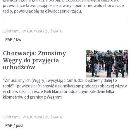
przewożące łatwo psujące się towary - poinformowało chorwackie
radio, powołując się na oświadczenie rządu.
10 lat temu
WIADOMOŚCI ZE ŚWIATA
PAP / kw
Chorwacja: Zmusimy
Węgry do przyjęcia
uchodźców
"Zmusiliśmy ich (Węgry), wysyłając tam ludzi i będziemy dalej to
robić" - powiedział Milanović dziennikarzom podczas roboczej wizyty
w chorwackim mieście Beli Manastir oddalonym zaledwie kilka
kilometrów od granicy z Węgrami
10 lat temu
WIADOMOŚCI ZE ŚWIATA
PAP / psd