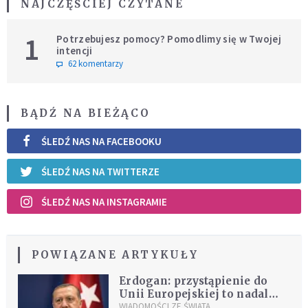
NAJCZĘŚCIEJ CZYTANE
1
Potrzebujesz pomocy? Pomodlimy się w Twojej
intencji
62 komentarzy
BĄDŹ NA BIEŻĄCO
ŚLEDŹ NAS NA FACEBOOKU
ŚLEDŹ NAS NA TWITTERZE
ŚLEDŹ NAS NA INSTAGRAMIE
POWIĄZANE ARTYKUŁY
Erdogan: przystąpienie do
Unii Europejskiej to nadal
strategiczny cel Turcji
WIADOMOŚCI ZE ŚWIATA