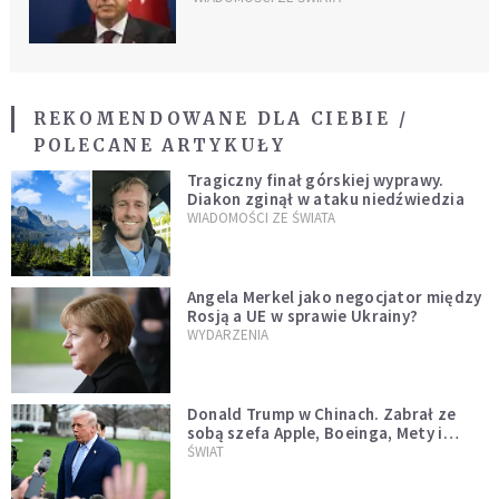
REKOMENDOWANE DLA CIEBIE /
POLECANE ARTYKUŁY
Tragiczny finał górskiej wyprawy.
Diakon zginął w ataku niedźwiedzia
WIADOMOŚCI ZE ŚWIATA
Angela Merkel jako negocjator między
Rosją a UE w sprawie Ukrainy?
WYDARZENIA
Donald Trump w Chinach. Zabrał ze
sobą szefa Apple, Boeinga, Mety i
Muska
ŚWIAT