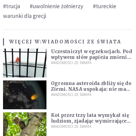
#trucja
#uwolnienie żołnierzy
#tureckie
warunki dla grecji
WIĘCEJ W:
WIADOMOŚCI ZE ŚWIATA
Uczestniczył w egzekucjach. Pod
wpływem słów papieża zmienił
zdanie
WIADOMOŚCI ZE ŚWIATA
Ogromna asteroida zbliży się do
Ziemi. NASA uspokaja: nie ma
zagrożenia
WIADOMOŚCI ZE ŚWIATA
Kot przez trzy lata wymykał się
ludziom, zjadając wymierające
kaczki. W końcu popełnił
WIADOMOŚCI ZE ŚWIATA
fatalny błąd