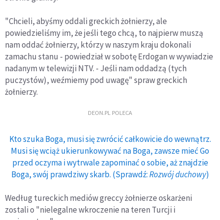
"Chcieli, abyśmy oddali greckich żołnierzy, ale
powiedzieliśmy im, że jeśli tego chcą, to najpierw muszą
nam oddać żołnierzy, którzy w naszym kraju dokonali
zamachu stanu - powiedział w sobotę Erdogan w wywiadzie
nadanym w telewizji NTV. - Jeśli nam oddadzą (tych
puczystów), weźmiemy pod uwagę" spraw greckich
żołnierzy.
DEON.PL POLECA
Kto szuka Boga, musi się zwrócić całkowicie do wewnątrz.
Musi się wciąż ukierunkowywać na Boga, zawsze mieć Go
przed oczyma i wytrwale zapominać o sobie, aż znajdzie
Boga, swój prawdziwy skarb. (Sprawdź:
Rozwój duchowy
)
Według tureckich mediów greccy żołnierze oskarżeni
zostali o "nielegalne wkroczenie na teren Turcji i