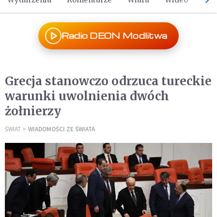
Radio DEON Modlitwa
Grecja stanowczo odrzuca tureckie
warunki uwolnienia dwóch
żołnierzy
ŚWIAT
WIADOMOŚCI ZE ŚWIATA