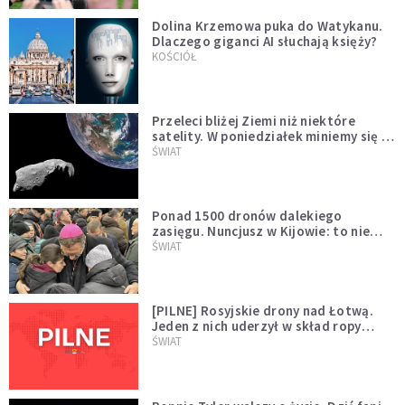
Dolina Krzemowa puka do Watykanu.
Dlaczego giganci AI słuchają księży?
KOŚCIÓŁ
Przeleci bliżej Ziemi niż niektóre
satelity. W poniedziałek miniemy się z
asteroidą, która poprzedzi znacznie
ŚWIAT
większego "gościa"
Ponad 1500 dronów dalekiego
zasięgu. Nuncjusz w Kijowie: to nie
wygląda na wolę zakończenia wojny
ŚWIAT
[PILNE] Rosyjskie drony nad Łotwą.
Jeden z nich uderzył w skład ropy
naftowej
ŚWIAT