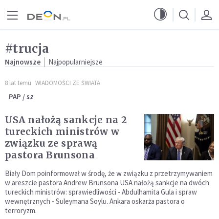
Przejdź do menu głównego
Przejdź do treści
#trucja
Najnowsze
Najpopularniejsze
8 lat temu
WIADOMOŚCI ZE ŚWIATA
PAP / sz
USA nałożą sankcje na 2
tureckich ministrów w
związku ze sprawą
pastora Brunsona
Biały Dom poinformował w środę, że w związku z przetrzymywaniem
w areszcie pastora Andrew Brunsona USA nałożą sankcje na dwóch
tureckich ministrów: sprawiedliwości - Abdulhamita Gula i spraw
wewnętrznych - Suleymana Soylu. Ankara oskarża pastora o
terroryzm.