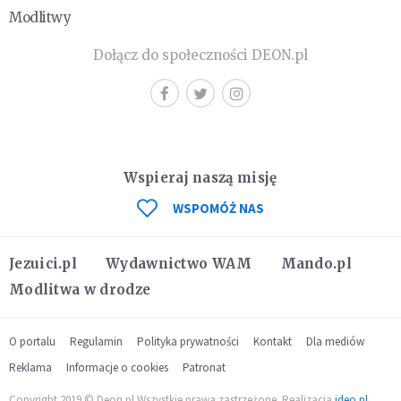
Modlitwy
Dołącz do społeczności DEON.pl
Wspieraj naszą misję
WSPOMÓŻ NAS
Jezuici.pl
Wydawnictwo WAM
Mando.pl
Modlitwa w drodze
O portalu
Regulamin
Polityka prywatności
Kontakt
Dla mediów
Reklama
Informacje o cookies
Patronat
Copyright 2019 © Deon.pl Wszystkie prawa zastrzeżone. Realizacja
ideo.pl