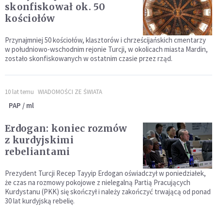
skonfiskował ok. 50
kościołów
Przynajmniej 50 kościołów, klasztorów i chrześcijańskich cmentarzy
w południowo-wschodnim rejonie Turcji, w okolicach miasta Mardin,
zostało skonfiskowanych w ostatnim czasie przez rząd.
10 lat temu
WIADOMOŚCI ZE ŚWIATA
PAP / ml
Erdogan: koniec rozmów
z kurdyjskimi
rebeliantami
Prezydent Turcji Recep Tayyip Erdogan oświadczył w poniedziałek,
że czas na rozmowy pokojowe z nielegalną Partią Pracujących
Kurdystanu (PKK) się skończył i należy zakończyć trwającą od ponad
30 lat kurdyjską rebelię.