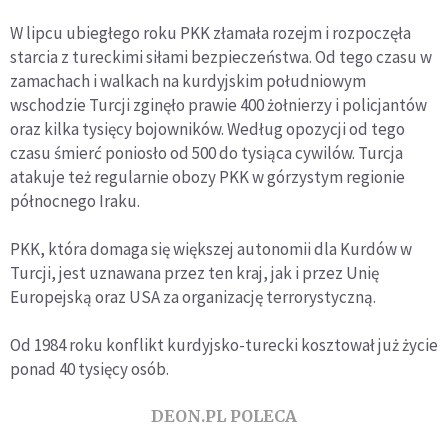
W lipcu ubiegłego roku PKK złamała rozejm i rozpoczęła
starcia z tureckimi siłami bezpieczeństwa. Od tego czasu w
zamachach i walkach na kurdyjskim południowym
wschodzie Turcji zginęło prawie 400 żołnierzy i policjantów
oraz kilka tysięcy bojowników. Według opozycji od tego
czasu śmierć poniosło od 500 do tysiąca cywilów. Turcja
atakuje też regularnie obozy PKK w górzystym regionie
północnego Iraku.
PKK, która domaga się większej autonomii dla Kurdów w
Turcji, jest uznawana przez ten kraj, jak i przez Unię
Europejską oraz USA za organizację terrorystyczną.
Od 1984 roku konflikt kurdyjsko-turecki kosztował już życie
ponad 40 tysięcy osób.
DEON.PL POLECA