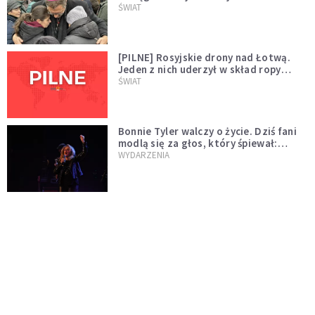
wygląda na wolę zakończenia wojny
ŚWIAT
[PILNE] Rosyjskie drony nad Łotwą.
Jeden z nich uderzył w skład ropy
naftowej
ŚWIAT
Bonnie Tyler walczy o życie. Dziś fani
modlą się za głos, który śpiewał:
"Lord, help me"
WYDARZENIA