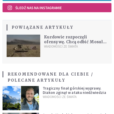
ŚLEDŹ NAS NA INSTAGRAMIE
POWIĄZANE ARTYKUŁY
Kurdowie rozpoczęli
ofensywę. Chcą odbić Mosul z
rąk ISIS
WIADOMOŚCI ZE ŚWIATA
REKOMENDOWANE DLA CIEBIE /
POLECANE ARTYKUŁY
Tragiczny finał górskiej wyprawy.
Diakon zginął w ataku niedźwiedzia
WIADOMOŚCI ZE ŚWIATA