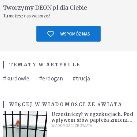
Tworzymy DEON.pl dla Ciebie
Tu możesz nas wesprzeć.
WSPOMÓŻ NAS
TEMATY W ARTYKULE
#kurdowie
#erdogan
#trucja
WIĘCEJ W:
WIADOMOŚCI ZE ŚWIATA
Uczestniczył w egzekucjach. Pod
wpływem słów papieża zmienił
zdanie
WIADOMOŚCI ZE ŚWIATA