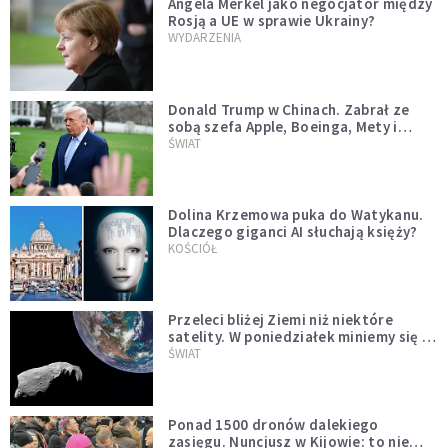
Angela Merkel jako negocjator między
Rosją a UE w sprawie Ukrainy?
WYDARZENIA
Donald Trump w Chinach. Zabrał ze
sobą szefa Apple, Boeinga, Mety i
Muska
ŚWIAT
Dolina Krzemowa puka do Watykanu.
Dlaczego giganci AI słuchają księży?
KOŚCIÓŁ
Przeleci bliżej Ziemi niż niektóre
satelity. W poniedziałek miniemy się z
asteroidą, która poprzedzi znacznie
ŚWIAT
większego "gościa"
Ponad 1500 dronów dalekiego
zasięgu. Nuncjusz w Kijowie: to nie