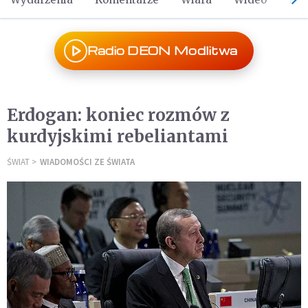
Radio DEON Modlitwa
Erdogan: koniec rozmów z
kurdyjskimi rebeliantami
ŚWIAT
WIADOMOŚCI ZE ŚWIATA