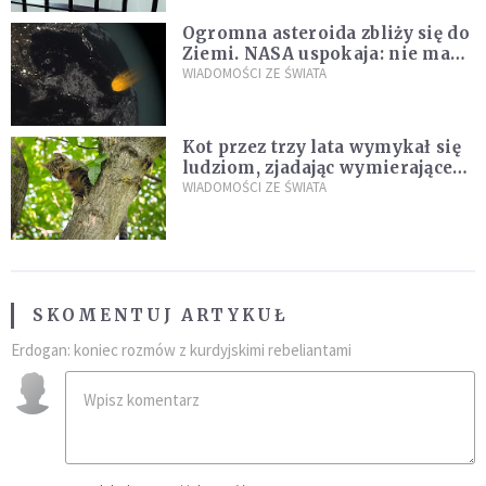
Ogromna asteroida zbliży się do
Ziemi. NASA uspokaja: nie ma
zagrożenia
WIADOMOŚCI ZE ŚWIATA
Kot przez trzy lata wymykał się
ludziom, zjadając wymierające
kaczki. W końcu popełnił
WIADOMOŚCI ZE ŚWIATA
fatalny błąd
SKOMENTUJ ARTYKUŁ
Erdogan: koniec rozmów z kurdyjskimi rebeliantami