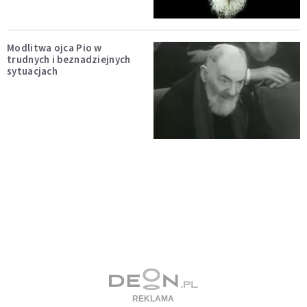
Modlitwa ojca Pio w
trudnych i beznadziejnych
sytuacjach