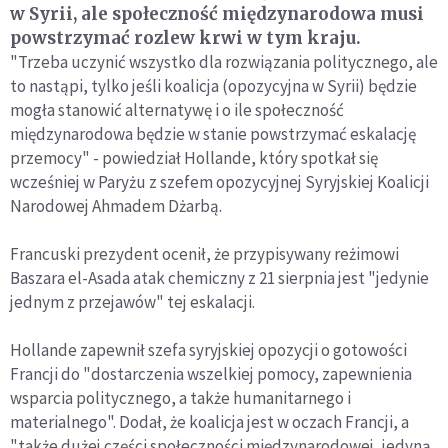
w Syrii, ale społeczność międzynarodowa musi
powstrzymać rozlew krwi w tym kraju.
"Trzeba uczynić wszystko dla rozwiązania politycznego, ale
to nastąpi, tylko jeśli koalicja (opozycyjna w Syrii) będzie
mogła stanowić alternatywę i o ile społeczność
międzynarodowa będzie w stanie powstrzymać eskalację
przemocy" - powiedział Hollande, który spotkał się
wcześniej w Paryżu z szefem opozycyjnej Syryjskiej Koalicji
Narodowej Ahmadem Dżarbą.
Francuski prezydent ocenił, że przypisywany reżimowi
Baszara el-Asada atak chemiczny z 21 sierpnia jest "jedynie
jednym z przejawów" tej eskalacji.
Hollande zapewnił szefa syryjskiej opozycji o gotowości
Francji do "dostarczenia wszelkiej pomocy, zapewnienia
wsparcia politycznego, a także humanitarnego i
materialnego". Dodał, że koalicja jest w oczach Francji, a
"także dużej części społeczności międzynarodowej, jedyną