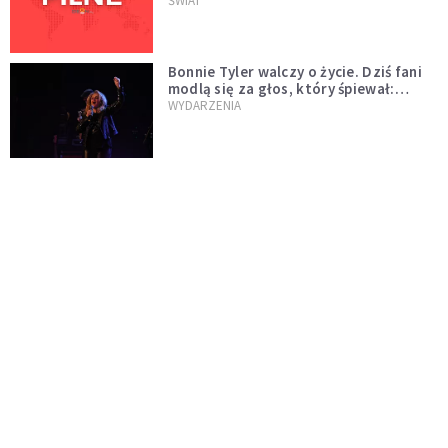
naftowej
ŚWIAT
Bonnie Tyler walczy o życie. Dziś fani
modlą się za głos, który śpiewał:
"Lord, help me"
WYDARZENIA