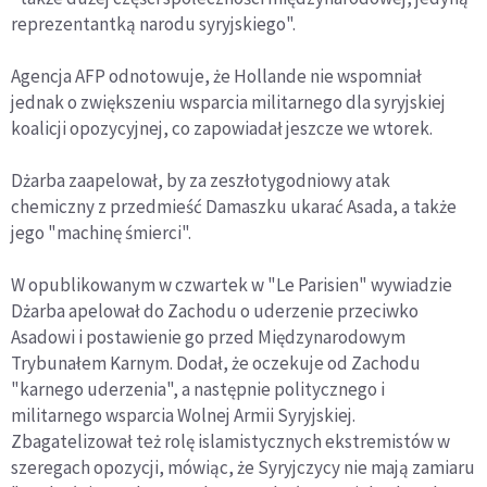
reprezentantką narodu syryjskiego".
Agencja AFP odnotowuje, że Hollande nie wspomniał
jednak o zwiększeniu wsparcia militarnego dla syryjskiej
koalicji opozycyjnej, co zapowiadał jeszcze we wtorek.
Dżarba zaapelował, by za zeszłotygodniowy atak
chemiczny z przedmieść Damaszku ukarać Asada, a także
jego "machinę śmierci".
W opublikowanym w czwartek w "Le Parisien" wywiadzie
Dżarba apelował do Zachodu o uderzenie przeciwko
Asadowi i postawienie go przed Międzynarodowym
Trybunałem Karnym. Dodał, że oczekuje od Zachodu
"karnego uderzenia", a następnie politycznego i
militarnego wsparcia Wolnej Armii Syryjskiej.
Zbagatelizował też rolę islamistycznych ekstremistów w
szeregach opozycji, mówiąc, że Syryjczycy nie mają zamiaru