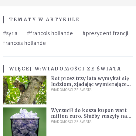
TEMATY W ARTYKULE
#syria
#francois hollande
#prezydent francji
francois hollande
WIĘCEJ W:
WIADOMOŚCI ZE ŚWIATA
Kot przez trzy lata wymykał się
ludziom, zjadając wymierające
kaczki. W końcu popełnił
WIADOMOŚCI ZE ŚWIATA
fatalny błąd
Wyrzucił do kosza kupon wart
milion euro. Służby ruszyły na
poszukiwania
WIADOMOŚCI ZE ŚWIATA