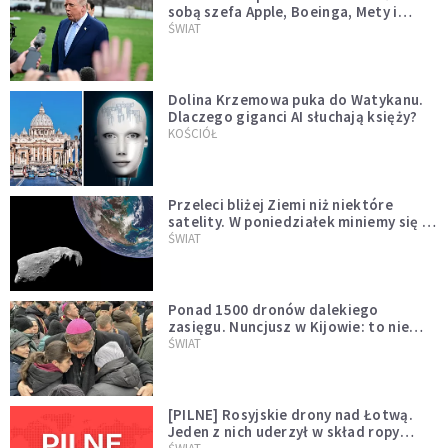
sobą szefa Apple, Boeinga, Mety i
Muska
ŚWIAT
Dolina Krzemowa puka do Watykanu.
Dlaczego giganci AI słuchają księży?
KOŚCIÓŁ
Przeleci bliżej Ziemi niż niektóre
satelity. W poniedziałek miniemy się z
asteroidą, która poprzedzi znacznie
ŚWIAT
większego "gościa"
Ponad 1500 dronów dalekiego
zasięgu. Nuncjusz w Kijowie: to nie
wygląda na wolę zakończenia wojny
ŚWIAT
[PILNE] Rosyjskie drony nad Łotwą.
Jeden z nich uderzył w skład ropy