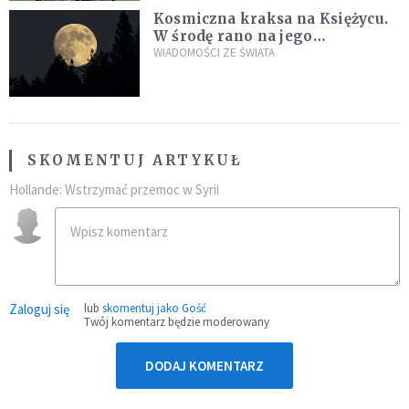
Kosmiczna kraksa na Księżycu.
W środę rano na jego
powierzchni dojdzie do
WIADOMOŚCI ZE ŚWIATA
niezwykłego zdarzenia
SKOMENTUJ ARTYKUŁ
Hollande: Wstrzymać przemoc w Syrii
Zaloguj się
lub
skomentuj jako Gość
Twój komentarz będzie moderowany
DODAJ KOMENTARZ