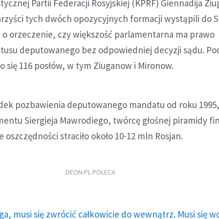
ycznej Partii Federacji Rosyjskiej (KPRF) Giennadija Zi
rzyści tych dwóch opozycyjnych formacji wystąpili do 
 o orzeczenie, czy większość parlamentarna ma prawo
atusu deputowanego bez odpowiedniej decyzji sądu. Po
o się 116 posłów, w tym Ziuganow i Mironow.
dek pozbawienia deputowanego mandatu od roku 1995, 
entu Siergieja Mawrodiego, twórcę głośnej piramidy fi
 oszczędności straciło około 10-12 mln Rosjan.
DEON.PL POLECA
ga, musi się zwrócić całkowicie do wewnątrz. Musi się w