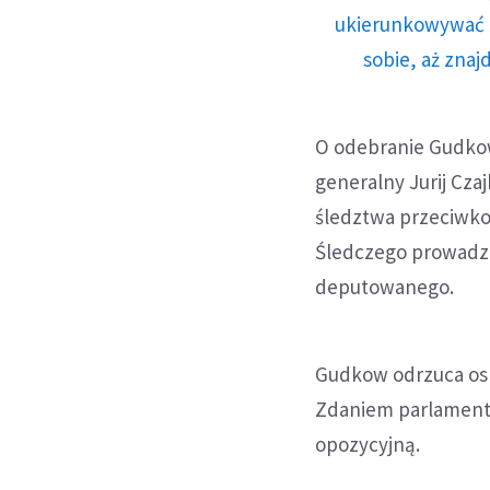
ukierunkowywać n
sobie, aż znaj
O odebranie Gudkow
generalny Jurij Cza
śledztwa przeciwko
Śledczego prowadzi
deputowanego.
Gudkow odrzuca oska
Zdaniem parlamentar
opozycyjną.