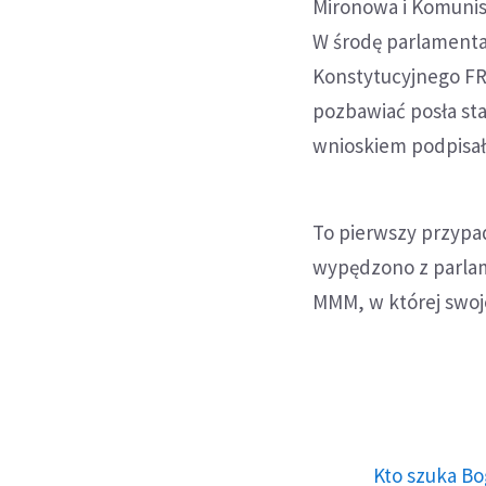
Mironowa i Komunist
W środę parlamenta
Konstytucyjnego FR
pozbawiać posła st
wnioskiem podpisał
To pierwszy przypa
wypędzono z parlam
MMM, w której swoje
Kto szuka Bo