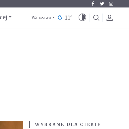
11
°
cej
Warszawa
WYBRANE DLA CIEBIE