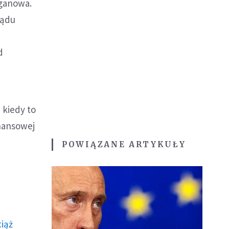
uganowa.
Sądu
d
kiedy to
nansowej
POWIĄZANE ARTYKUŁY
ciąż