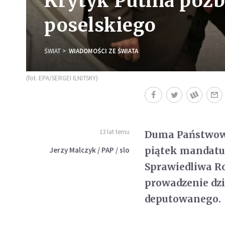
Krytyk Putina poz
poselskiego
ŚWIAT
WIADOMOŚCI ZE ŚWIATA
(fot. EPA/SERGEI ILNITSKY)
13 lat temu
Duma Państwowa
piątek mandatu 
Jerzy Malczyk / PAP / slo
Sprawiedliwa R
prowadzenie dzi
deputowanego.