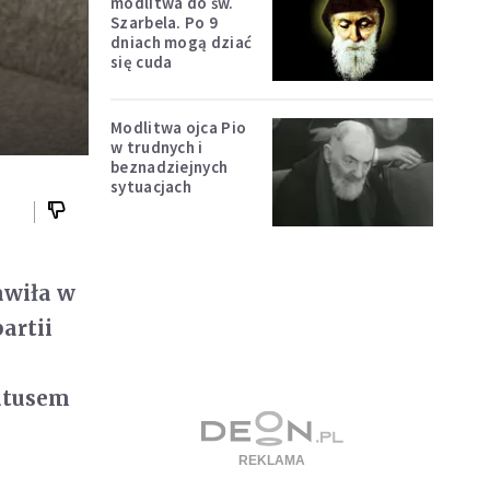
modlitwa do św.
Szarbela. Po 9
dniach mogą dziać
się cuda
Modlitwa ojca Pio
w trudnych i
beznadziejnych
sytuacjach
awiła w
artii
tatusem