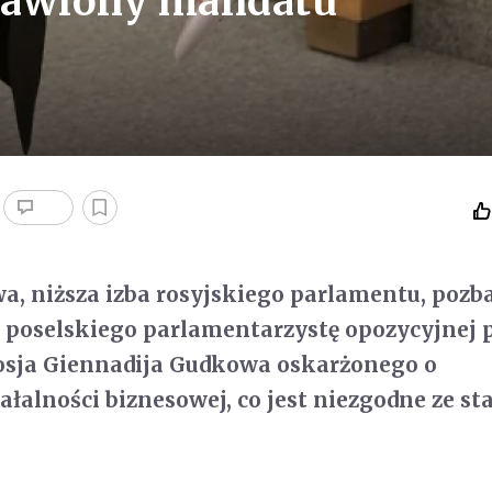
bawiony mandatu
, niższa izba rosyjskiego parlamentu, pozb
poselskiego parlamentarzystę opozycyjnej p
osja Giennadija Gudkowa oskarżonego o
ałalności biznesowej, co jest niezgodne ze s