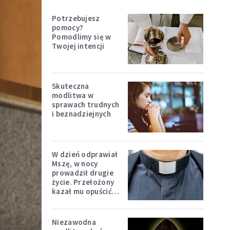
Potrzebujesz
pomocy?
Pomodlimy się w
Twojej intencji
Skuteczna
modlitwa w
sprawach trudnych
i beznadziejnych
W dzień odprawiał
Mszę, w nocy
prowadził drugie
życie. Przełożony
kazał mu opuścić
zakon
Niezawodna