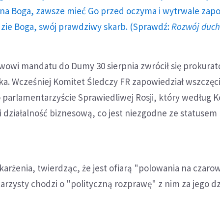
a Boga, zawsze mieć Go przed oczyma i wytrwale zap
dzie Boga, swój prawdziwy skarb. (Sprawdź:
Rozwój duc
owi mandatu do Dumy 30 sierpnia zwrócił się prokurat
jka. Wcześniej Komitet Śledczy FR zapowiedział wszczęc
 parlamentarzyście Sprawiedliwej Rosji, który według 
 działalność biznesową, co jest niezgodne ze statusem
rżenia, twierdząc, że jest ofiarą "polowania na czarow
zysty chodzi o "polityczną rozprawę" z nim za jego dz