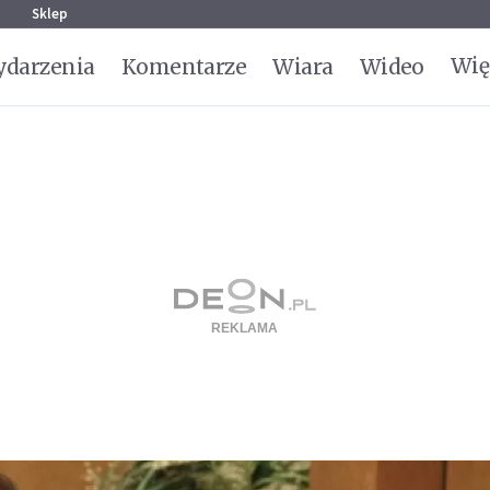
g
Sklep
Wię
darzenia
Komentarze
Wiara
Wideo