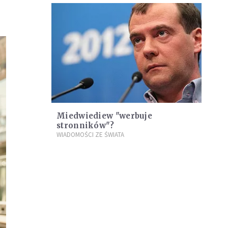
Miedwiediew "werbuje
stronników"?
WIADOMOŚCI ZE ŚWIATA