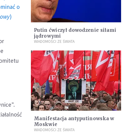
ominać o
howy
)
Putin ćwiczył dowodzenie siłami
jądrowymi
or
WIADOMOŚCI ZE ŚWIATA
ie
Komitetu
nice".
iałalność
Manifestacja antyputinowska w
Moskwie
WIADOMOŚCI ZE ŚWIATA