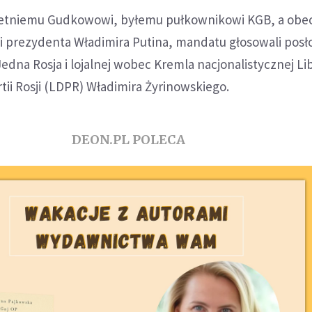
letniemu Gudkowowi, byłemu pułkownikowi KGB, a obe
 prezydenta Władimira Putina, mandatu głosowali posł
Jedna Rosja i lojalnej wobec Kremla nacjonalistycznej Li
ii Rosji (LDPR) Władimira Żyrinowskiego.
DEON.PL POLECA