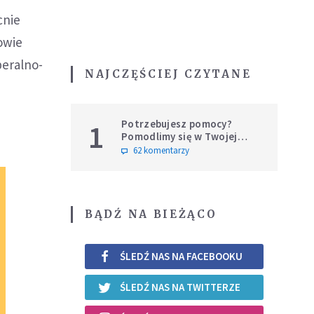
cnie
owie
beralno-
NAJCZĘŚCIEJ CZYTANE
Potrzebujesz pomocy?
1
Pomodlimy się w Twojej
intencji
62 komentarzy
BĄDŹ NA BIEŻĄCO
ŚLEDŹ NAS NA FACEBOOKU
ŚLEDŹ NAS NA TWITTERZE