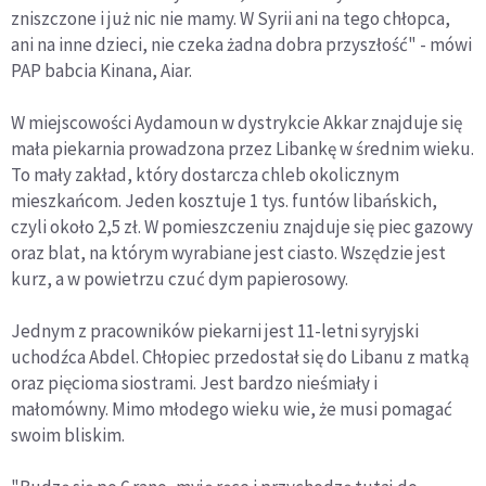
zniszczone i już nic nie mamy. W Syrii ani na tego chłopca,
ani na inne dzieci, nie czeka żadna dobra przyszłość" - mówi
PAP babcia Kinana, Aiar.
W miejscowości Aydamoun w dystrykcie Akkar znajduje się
mała piekarnia prowadzona przez Libankę w średnim wieku.
To mały zakład, który dostarcza chleb okolicznym
mieszkańcom. Jeden kosztuje 1 tys. funtów libańskich,
czyli około 2,5 zł. W pomieszczeniu znajduje się piec gazowy
oraz blat, na którym wyrabiane jest ciasto. Wszędzie jest
kurz, a w powietrzu czuć dym papierosowy.
Jednym z pracowników piekarni jest 11-letni syryjski
uchodźca Abdel. Chłopiec przedostał się do Libanu z matką
oraz pięcioma siostrami. Jest bardzo nieśmiały i
małomówny. Mimo młodego wieku wie, że musi pomagać
swoim bliskim.