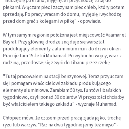
"Budzę się po 6 rano, myję ręce i przychodzę tutaj do
piekarni. Włączam piec i zaczynam piec chleb, który potem
sprzedaję. Po pracy wracam do domu, myję się i wychodzę
przed dom grać z kolegami w piłkę" - opowiada.
W tym samym regionie położona jest miejscowość Aaamar el
Bayrat. Przy głównej drodze znajduje się warsztat
produkujący elementy z aluminium m.in. do drzwi i okien.
Pracuje tam 15-letni Muhamad. Po wybuchu wojny, wraz z
rodziną, przedostał się z Syrii do Libanu przez rzekę.
"Tutaj pracowałem na stacji benzynowej. Teraz przyuczam
się i pomagam właścicielowi zakładu produkującego
elementy aluminiowe. Zarabiam 50 tys. funtów libańskich
tygodniowo, czyli ponad 30 dolarów. W przyszłości chciałby
być właścicielem takiego zakładu" - wyznaje Muhamad.
Chłopiec mówi, że czasem przed pracą zjada jajko, trochę
ryżu lub warzyw. "Raz na dwa tygodnie jemy też mięso" -