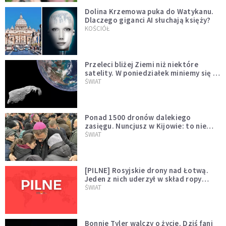
Dolina Krzemowa puka do Watykanu.
Dlaczego giganci AI słuchają księży?
KOŚCIÓŁ
Przeleci bliżej Ziemi niż niektóre
satelity. W poniedziałek miniemy się z
asteroidą, która poprzedzi znacznie
ŚWIAT
większego "gościa"
Ponad 1500 dronów dalekiego
zasięgu. Nuncjusz w Kijowie: to nie
wygląda na wolę zakończenia wojny
ŚWIAT
[PILNE] Rosyjskie drony nad Łotwą.
Jeden z nich uderzył w skład ropy
naftowej
ŚWIAT
Bonnie Tyler walczy o życie. Dziś fani