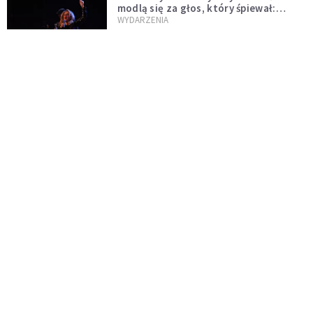
modlą się za głos, który śpiewał:
"Lord, help me"
WYDARZENIA