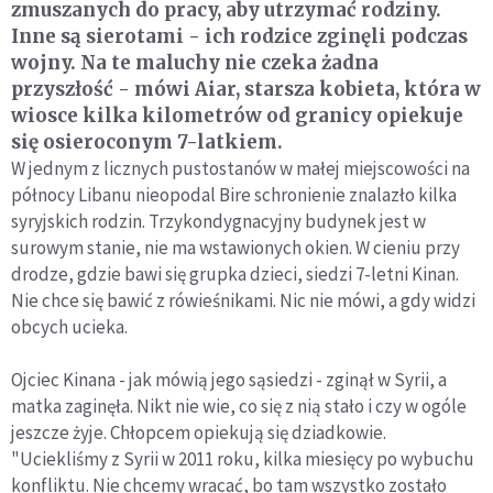
zmuszanych do pracy, aby utrzymać rodziny.
Inne są sierotami - ich rodzice zginęli podczas
wojny. Na te maluchy nie czeka żadna
przyszłość - mówi Aiar, starsza kobieta, która w
wiosce kilka kilometrów od granicy opiekuje
się osieroconym 7-latkiem.
W jednym z licznych pustostanów w małej miejscowości na
północy Libanu nieopodal Bire schronienie znalazło kilka
syryjskich rodzin. Trzykondygnacyjny budynek jest w
surowym stanie, nie ma wstawionych okien. W cieniu przy
drodze, gdzie bawi się grupka dzieci, siedzi 7-letni Kinan.
Nie chce się bawić z rówieśnikami. Nic nie mówi, a gdy widzi
obcych ucieka.
Ojciec Kinana - jak mówią jego sąsiedzi - zginął w Syrii, a
matka zaginęła. Nikt nie wie, co się z nią stało i czy w ogóle
jeszcze żyje. Chłopcem opiekują się dziadkowie.
"Uciekliśmy z Syrii w 2011 roku, kilka miesięcy po wybuchu
konfliktu. Nie chcemy wracać, bo tam wszystko zostało