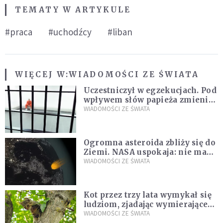
TEMATY W ARTYKULE
#praca
#uchodźcy
#liban
WIĘCEJ W:
WIADOMOŚCI ZE ŚWIATA
Uczestniczył w egzekucjach. Pod
wpływem słów papieża zmienił
zdanie
WIADOMOŚCI ZE ŚWIATA
Ogromna asteroida zbliży się do
Ziemi. NASA uspokaja: nie ma
zagrożenia
WIADOMOŚCI ZE ŚWIATA
Kot przez trzy lata wymykał się
ludziom, zjadając wymierające
kaczki. W końcu popełnił
WIADOMOŚCI ZE ŚWIATA