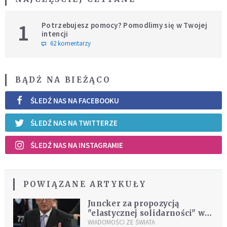
1
Potrzebujesz pomocy? Pomodlimy się w Twojej
intencji
62 komentarzy
BĄDŹ NA BIEŻĄCO
ŚLEDŹ NAS NA FACEBOOKU
ŚLEDŹ NAS NA TWITTERZE
ŚLEDŹ NAS NA INSTAGRAMIE
POWIĄZANE ARTYKUŁY
Juncker za propozycją
"elastycznej solidarności" ws.
uchodźców
WIADOMOŚCI ZE ŚWIATA