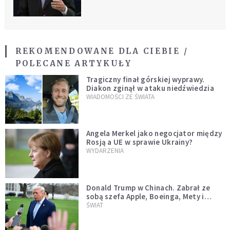
REKOMENDOWANE DLA CIEBIE /
POLECANE ARTYKUŁY
Tragiczny finał górskiej wyprawy.
Diakon zginął w ataku niedźwiedzia
WIADOMOŚCI ZE ŚWIATA
Angela Merkel jako negocjator między
Rosją a UE w sprawie Ukrainy?
WYDARZENIA
Donald Trump w Chinach. Zabrał ze
sobą szefa Apple, Boeinga, Mety i
Muska
ŚWIAT