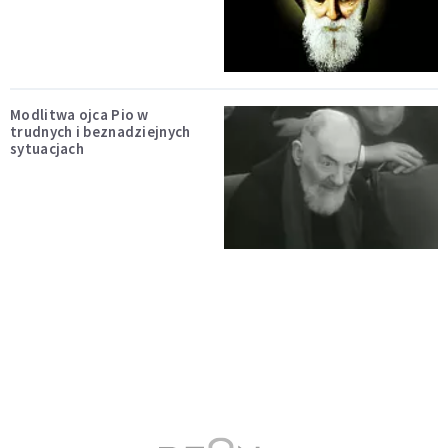
Modlitwa ojca Pio w
trudnych i beznadziejnych
sytuacjach