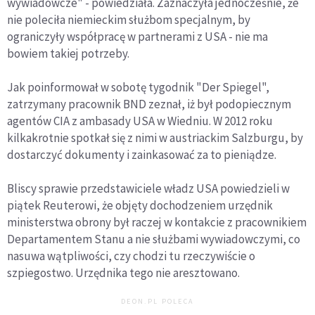
wywiadowcze" - powiedziała. Zaznaczyła jednocześnie, że
nie poleciła niemieckim służbom specjalnym, by
ograniczyły współpracę w partnerami z USA - nie ma
bowiem takiej potrzeby.
Jak poinformował w sobotę tygodnik "Der Spiegel",
zatrzymany pracownik BND zeznał, iż był podopiecznym
agentów CIA z ambasady USA w Wiedniu. W 2012 roku
kilkakrotnie spotkał się z nimi w austriackim Salzburgu, by
dostarczyć dokumenty i zainkasować za to pieniądze.
Bliscy sprawie przedstawiciele władz USA powiedzieli w
piątek Reuterowi, że objęty dochodzeniem urzędnik
ministerstwa obrony był raczej w kontakcie z pracownikiem
Departamentem Stanu a nie służbami wywiadowczymi, co
nasuwa wątpliwości, czy chodzi tu rzeczywiście o
szpiegostwo. Urzędnika tego nie aresztowano.
DEON.PL POLECA