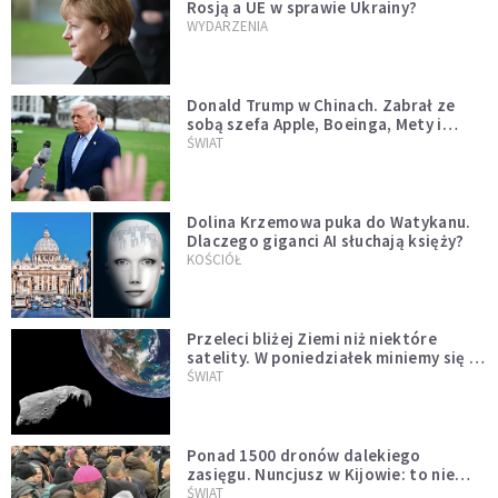
Rosją a UE w sprawie Ukrainy?
WYDARZENIA
Donald Trump w Chinach. Zabrał ze
sobą szefa Apple, Boeinga, Mety i
Muska
ŚWIAT
Dolina Krzemowa puka do Watykanu.
Dlaczego giganci AI słuchają księży?
KOŚCIÓŁ
Przeleci bliżej Ziemi niż niektóre
satelity. W poniedziałek miniemy się z
asteroidą, która poprzedzi znacznie
ŚWIAT
większego "gościa"
Ponad 1500 dronów dalekiego
zasięgu. Nuncjusz w Kijowie: to nie
wygląda na wolę zakończenia wojny
ŚWIAT