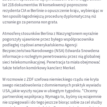
lat 218 dokumentów. W konsekwencji poproszono
rezydenta CIA w Berlinie o opuszczenie kraju, wybierając w
ten sposób łagodniejszą procedurę dyplomatyczną niż
uznanie go za persona non grata.
Atmosferę stosunków Berlina z Waszyngtonem wyraźnie
pogorszyły ujawnione przez byłego współpracownika
podległej rządowi amerykańskiemu Agencji
Bezpieczeństwa Narodowego (NSA) Edwarda Snowdena
informacje o rozległym penetrowaniu przez nią globalnej
sieci telekomunikacyjnej. Penetracja ta miała obejmować
także telefon komórkowy kanclerz Merkel.
W rozmowie z ZDF szefowa niemieckiego rządu nie kryła
swego niezadowolenia z domniemanych praktyk wywiadu
USA, jakie wyszły na jaw w ubiegłym tygodniu. "Chcemy
partnerskiej współpracy. Wymaga to, byśmy się wzajemnie
nie szpiegowali i do tego jeszcze biorąc sobie za cel służby