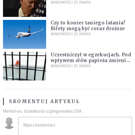
WIADOMOŚCI ZE ŚWIATA
Czy to koniec taniego latania?
Bilety mogą być coraz droższe
WIADOMOŚCI ZE ŚWIATA
Uczestniczył w egzekucjach. Pod
wpływem słów papieża zmienił
zdanie
WIADOMOŚCI ZE ŚWIATA
SKOMENTUJ ARTYKUŁ
Merkel ws. działalności szpiegowskiej USA