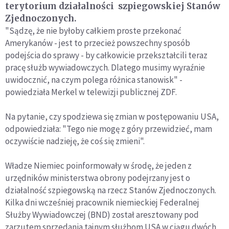
terytorium działalności szpiegowskiej Stanów
Zjednoczonych.
"Sądzę, że nie byłoby całkiem proste przekonać
Amerykanów - jest to przecież powszechny sposób
podejścia do sprawy - by całkowicie przekształcili teraz
pracę służb wywiadowczych. Dlatego musimy wyraźnie
uwidocznić, na czym polega różnica stanowisk" -
powiedziała Merkel w telewizji publicznej ZDF.
Na pytanie, czy spodziewa się zmian w postępowaniu USA,
odpowiedziała: "Tego nie mogę z góry przewidzieć, mam
oczywiście nadzieję, że coś się zmieni".
Władze Niemiec poinformowały w środę, że jeden z
urzędników ministerstwa obrony podejrzany jest o
działalność szpiegowską na rzecz Stanów Zjednoczonych.
Kilka dni wcześniej pracownik niemieckiej Federalnej
Służby Wywiadowczej (BND) został aresztowany pod
zarzutem sprzedania tajnym służbom USA w ciągu dwóch