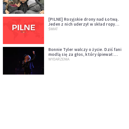
[PILNE] Rosyjskie drony nad Łotwą.
Jeden z nich uderzył w skład ropy
naftowej
ŚWIAT
Bonnie Tyler walczy o życie. Dziś fani
modlą się za głos, który śpiewał:
"Lord, help me"
WYDARZENIA