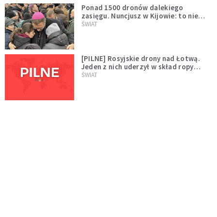
Ponad 1500 dronów dalekiego
zasięgu. Nuncjusz w Kijowie: to nie
wygląda na wolę zakończenia wojny
ŚWIAT
[PILNE] Rosyjskie drony nad Łotwą.
Jeden z nich uderzył w skład ropy
naftowej
ŚWIAT
Bonnie Tyler walczy o życie. Dziś fani
modlą się za głos, który śpiewał:
"Lord, help me"
WYDARZENIA