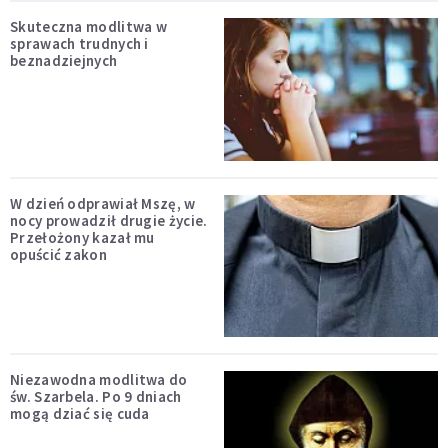
Skuteczna modlitwa w
sprawach trudnych i
beznadziejnych
W dzień odprawiał Mszę, w
nocy prowadził drugie życie.
Przełożony kazał mu
opuścić zakon
Niezawodna modlitwa do
św. Szarbela. Po 9 dniach
mogą dziać się cuda