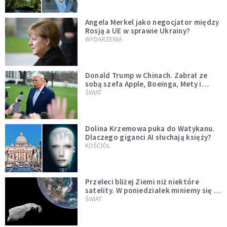
Angela Merkel jako negocjator między
Rosją a UE w sprawie Ukrainy?
WYDARZENIA
Donald Trump w Chinach. Zabrał ze
sobą szefa Apple, Boeinga, Mety i
Muska
ŚWIAT
Dolina Krzemowa puka do Watykanu.
Dlaczego giganci AI słuchają księży?
KOŚCIÓŁ
Przeleci bliżej Ziemi niż niektóre
satelity. W poniedziałek miniemy się z
asteroidą, która poprzedzi znacznie
ŚWIAT
większego "gościa"