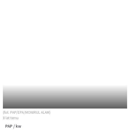
(fot. PAP/EPA/MONIRUL ALAM)
8 lat temu
PAP / kw