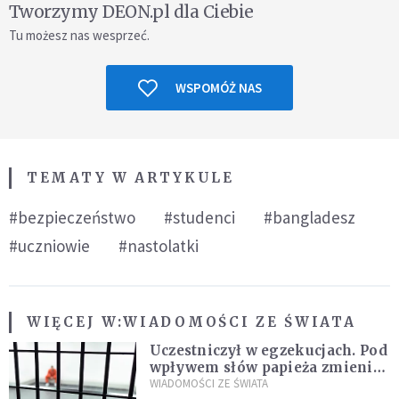
Tworzymy DEON.pl dla Ciebie
Tu możesz nas wesprzeć.
WSPOMÓŻ NAS
TEMATY W ARTYKULE
#bezpieczeństwo
#studenci
#bangladesz
#uczniowie
#nastolatki
WIĘCEJ W:
WIADOMOŚCI ZE ŚWIATA
Uczestniczył w egzekucjach. Pod
wpływem słów papieża zmienił
zdanie
WIADOMOŚCI ZE ŚWIATA