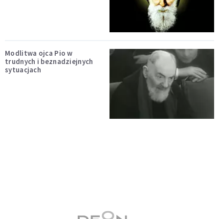
Modlitwa ojca Pio w
trudnych i beznadziejnych
sytuacjach