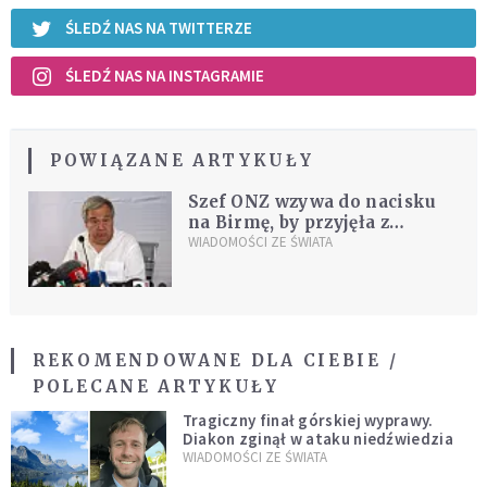
ŚLEDŹ NAS NA TWITTERZE
ŚLEDŹ NAS NA INSTAGRAMIE
POWIĄZANE ARTYKUŁY
Szef ONZ wzywa do nacisku
na Birmę, by przyjęła z
powrotem Rohingjów
WIADOMOŚCI ZE ŚWIATA
REKOMENDOWANE DLA CIEBIE /
POLECANE ARTYKUŁY
Tragiczny finał górskiej wyprawy.
Diakon zginął w ataku niedźwiedzia
WIADOMOŚCI ZE ŚWIATA