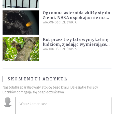
Ogromna asteroida zbliży się do
Ziemi. NASA uspokaja: nie ma
zagrożenia
WIADOMOŚCI ZE ŚWIATA
Kot przez trzy lata wymykał się
ludziom, zjadając wymierające
kaczki. W końcu popełnił
WIADOMOŚCI ZE ŚWIATA
fatalny błąd
SKOMENTUJ ARTYKUŁ
Nastolatki sparaliżowały stolicę tego kraju. Dziesiątki tysięcy
uczniów domagają się bezpieczeństwa