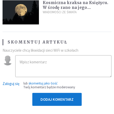
Kosmiczna kraksa na Księżycu.
W środę rano na jego
powierzchni dojdzie do
WIADOMOŚCI ZE ŚWIATA
niezwykłego zdarzenia
SKOMENTUJ ARTYKUŁ
Nauczyciele chcą likwidacji sieci WiFi w szkołach
Zaloguj się
lub
skomentuj jako Gość
Twój komentarz będzie moderowany
DODAJ KOMENTARZ