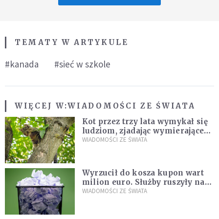
TEMATY W ARTYKULE
#kanada
#sieć w szkole
WIĘCEJ W:
WIADOMOŚCI ZE ŚWIATA
Kot przez trzy lata wymykał się
ludziom, zjadając wymierające
kaczki. W końcu popełnił
WIADOMOŚCI ZE ŚWIATA
fatalny błąd
Wyrzucił do kosza kupon wart
milion euro. Służby ruszyły na
poszukiwania
WIADOMOŚCI ZE ŚWIATA