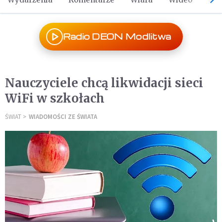
Radio DEON Modlitwa
Nauczyciele chcą likwidacji sieci
WiFi w szkołach
ŚWIAT
WIADOMOŚCI ZE ŚWIATA