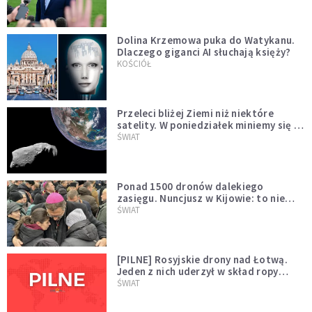
Dolina Krzemowa puka do Watykanu.
Dlaczego giganci AI słuchają księży?
KOŚCIÓŁ
Przeleci bliżej Ziemi niż niektóre
satelity. W poniedziałek miniemy się z
asteroidą, która poprzedzi znacznie
ŚWIAT
większego "gościa"
Ponad 1500 dronów dalekiego
zasięgu. Nuncjusz w Kijowie: to nie
wygląda na wolę zakończenia wojny
ŚWIAT
[PILNE] Rosyjskie drony nad Łotwą.
Jeden z nich uderzył w skład ropy
naftowej
ŚWIAT