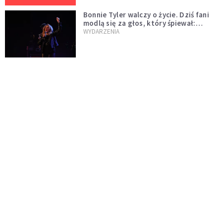
Bonnie Tyler walczy o życie. Dziś fani
modlą się za głos, który śpiewał:
"Lord, help me"
WYDARZENIA