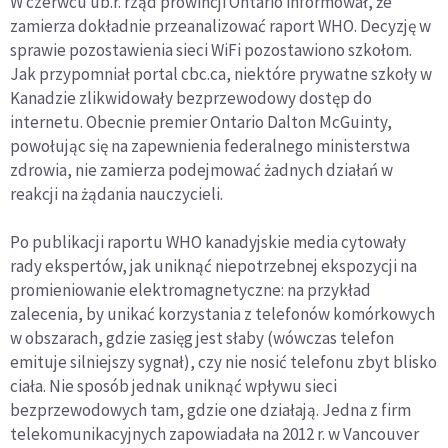
W czerwcu ub.r. rząd prowincji Ontario informował, że
zamierza dokładnie przeanalizować raport WHO. Decyzję w
sprawie pozostawienia sieci WiFi pozostawiono szkołom.
Jak przypomniał portal cbc.ca, niektóre prywatne szkoły w
Kanadzie zlikwidowały bezprzewodowy dostęp do
internetu. Obecnie premier Ontario Dalton McGuinty,
powołując się na zapewnienia federalnego ministerstwa
zdrowia, nie zamierza podejmować żadnych działań w
reakcji na żądania nauczycieli.
Po publikacji raportu WHO kanadyjskie media cytowały
rady ekspertów, jak uniknąć niepotrzebnej ekspozycji na
promieniowanie elektromagnetyczne: na przykład
zalecenia, by unikać korzystania z telefonów komórkowych
w obszarach, gdzie zasięg jest słaby (wówczas telefon
emituje silniejszy sygnał), czy nie nosić telefonu zbyt blisko
ciała. Nie sposób jednak uniknąć wpływu sieci
bezprzewodowych tam, gdzie one działają. Jedna z firm
telekomunikacyjnych zapowiadała na 2012 r. w Vancouver