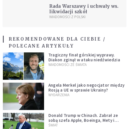
Rada Warszawy i uchwały ws.
likwidacji szkół
WIADOMOŚCI Z POLSKI
REKOMENDOWANE DLA CIEBIE /
POLECANE ARTYKUŁY
Tragiczny finał górskiej wyprawy.
Diakon zginął w ataku niedźwiedzia
WIADOMOŚCI ZE ŚWIATA
Angela Merkel jako negocjator między
Rosją a UE w sprawie Ukrainy?
WYDARZENIA
Donald Trump w Chinach. Zabrał ze
sobą szefa Apple, Boeinga, Mety i
Muska
ŚWIAT