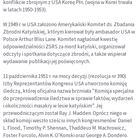
konflikcie zbrojnym z USA Koreę Płn. (wojna w Korei trwała
w latach 1950-1953).
W 1949 r. w USA założono Amerykański Komitet ds. Zbadania
Zbrodni Katyńskiej, którym kierował były ambasador USA w
Polsce Arthur Bliss Lane. Komitet nagłaśniał kwestię
odpowiedzialności ZSRS za mord katyński, organizował
odczyty i spotkania dotyczące zbrodni, a także wspierał
wydawanie publikacji jej poświęconych.
11 października 1951 r. na mocy decyzji (rezolucja nr 390)
Izby Reprezentantów Kongresu USA utworzono komisję
śledczą, której oficjalna nazwa brzmiała "Komisja specjalna
do przeprowadzenia śledztwa w sprawie faktów, wydarzeń
i okoliczności masakry w lesie katyńskim". Jej
przewodniczącym został Ray J. Madden. Oprócz niego w
skład komisji weszło sześciu innych kongresmenów: Daniel
L. Flood, Timothy P. Shennan, Thaddeus M. Machrowicz,
Foster Furcolo, Alvin K. O’Konski oraz George A. Dondero.