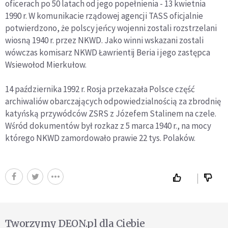
oficerach po 50 latach od jego popełnienia - 13 kwietnia
1990 r. W komunikacie rządowej agencji TASS oficjalnie
potwierdzono, że polscy jeńcy wojenni zostali rozstrzelani
wiosną 1940 r. przez NKWD. Jako winni wskazani zostali
wówczas komisarz NKWD Ławrientij Beria i jego zastępca
Wsiewołod Mierkułow.
14 października 1992 r. Rosja przekazała Polsce część
archiwaliów obarczających odpowiedzialnością za zbrodnię
katyńską przywódców ZSRS z Józefem Stalinem na czele.
Wśród dokumentów był rozkaz z 5 marca 1940 r., na mocy
którego NKWD zamordowało prawie 22 tys. Polaków.
Tworzymy DEON.pl dla Ciebie