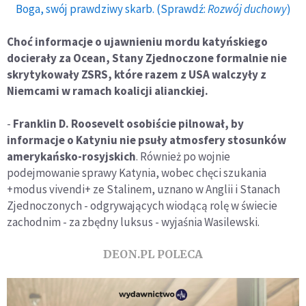
Boga, swój prawdziwy skarb. (Sprawdź:
Rozwój duchowy
)
Choć informacje o ujawnieniu mordu katyńskiego
docierały za Ocean, Stany Zjednoczone formalnie nie
skrytykowały ZSRS, które razem z USA walczyły z
Niemcami w ramach koalicji alianckiej.
-
Franklin D. Roosevelt osobiście pilnował, by
informacje o Katyniu nie psuły atmosfery stosunków
amerykańsko-rosyjskich
. Również po wojnie
podejmowanie sprawy Katynia, wobec chęci szukania
+modus vivendi+ ze Stalinem, uznano w Anglii i Stanach
Zjednoczonych - odgrywających wiodącą rolę w świecie
zachodnim - za zbędny luksus - wyjaśnia Wasilewski.
DEON.PL POLECA