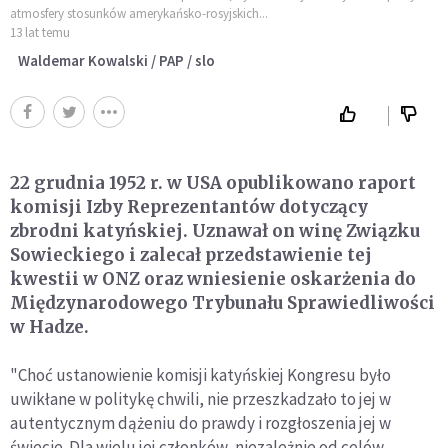
atmosfery stosunków amerykańsko-rosyjskich...
13 lat temu
Waldemar Kowalski / PAP / slo
22 grudnia 1952 r. w USA opublikowano raport
komisji Izby Reprezentantów dotyczący
zbrodni katyńskiej. Uznawał on winę Związku
Sowieckiego i zalecał przedstawienie tej
kwestii w ONZ oraz wniesienie oskarżenia do
Międzynarodowego Trybunału Sprawiedliwości
w Hadze.
"Choć ustanowienie komisji katyńskiej Kongresu było
uwikłane w politykę chwili, nie przeszkadzało to jej w
autentycznym dążeniu do prawdy i rozgłoszenia jej w
świecie. Dla wielu jej członków, niezależnie od celów