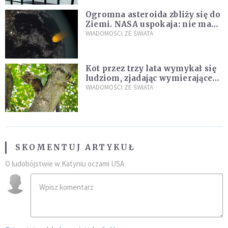
Ogromna asteroida zbliży się do
Ziemi. NASA uspokaja: nie ma
zagrożenia
WIADOMOŚCI ZE ŚWIATA
Kot przez trzy lata wymykał się
ludziom, zjadając wymierające
kaczki. W końcu popełnił
WIADOMOŚCI ZE ŚWIATA
fatalny błąd
SKOMENTUJ ARTYKUŁ
O ludobójstwie w Katyniu oczami USA