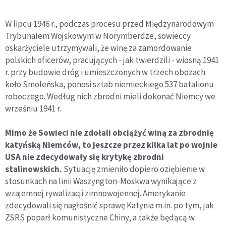
W lipcu 1946 r., podczas procesu przed Międzynarodowym
Trybunałem Wojskowym w Norymberdze, sowieccy
oskarżyciele utrzymywali, że winę za zamordowanie
polskich oficerów, pracujących - jak twierdzili - wiosną 1941
r. przy budowie dróg i umieszczonych w trzech obozach
koło Smoleńska, ponosi sztab niemieckiego 537 batalionu
roboczego. Według nich zbrodni mieli dokonać Niemcy we
wrześniu 1941 r.
Mimo że Sowieci nie zdołali obciążyć winą za zbrodnię
katyńską Niemców, to jeszcze przez kilka lat po wojnie
USA nie zdecydowały się krytykę zbrodni
stalinowskich.
Sytuację zmieniło dopiero oziębienie w
stosunkach na linii Waszyngton-Moskwa wynikające z
wzajemnej rywalizacji zimnowojennej. Amerykanie
zdecydowali się nagłośnić sprawę Katynia m.in. po tym, jak
ZSRS poparł komunistyczne Chiny, a także będącą w