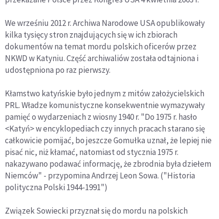
We wrześniu 2012 r. Archiwa Narodowe USA opublikowały
kilka tysięcy stron znajdujących się w ich zbiorach
dokumentów na temat mordu polskich oficerów przez
NKWD w Katyniu. Część archiwaliów została odtajniona i
udostępniona po raz pierwszy.
Kłamstwo katyńskie było jednym z mitów założycielskich
PRL. Władze komunistyczne konsekwentnie wymazywały
pamięć o wydarzeniach z wiosny 1940 r. "Do 1975 r. hasło
<Katyń> w encyklopediach czy innych pracach starano się
całkowicie pomijać, bo jeszcze Gomułka uznał, że lepiej nie
pisać nic, niż kłamać, natomiast od stycznia 1975 r.
nakazywano podawać informację, że zbrodnia była dziełem
Niemców" - przypomina Andrzej Leon Sowa. ("Historia
polityczna Polski 1944-1991")
Związek Sowiecki przyznał się do mordu na polskich