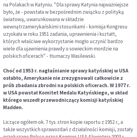
na Polakach w Katyniu. "Dla sprawy Katynia najważniejsze
było, że - powstała w bezpośrednim związku z polityką
światową, uwarunkowana w składzie
wewnątrzamerykańskimi stosunkami - komisja Kongresu
uzyskała w roku 1951 zadania, uprawnienia i kształt,
których właściwe wykorzystanie mogło uczynić bardzo
wiele dla ujawnienia prawdy o sowieckim mordzie na
polskich oficerach" - tłumaczy Wasilewski.
Choć od 1953 r. nagłaśnianie sprawy katyńskiej w USA
osłabło, Amerykanie nie zrezygnowali całkowicie z
prób zbadania zbrodni na polskich oficerach. W 1977 r.
w USA powstał Komitet Medalu Katyńskiego, w skład
którego wszedł przewodniczący komisji katyńskiej
Madden.
Liczące ogółem ok. 7 tys. stron kopie raportu z 1952 r., a
także wszystkich sprawozdań z działalności komisji, zostały
przekazane Polsce przez Kongres USA 4 kwietnia 2003 r.