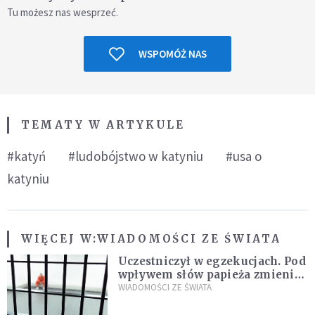
Tu możesz nas wesprzeć.
WSPOMÓŻ NAS
TEMATY W ARTYKULE
#katyń
#ludobójstwo w katyniu
#usa o
katyniu
WIĘCEJ W:
WIADOMOŚCI ZE ŚWIATA
Uczestniczył w egzekucjach. Pod
wpływem słów papieża zmienił
zdanie
WIADOMOŚCI ZE ŚWIATA