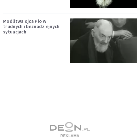
Modlitwa ojca Pio w
trudnych i beznadziejnych
sytuacjach