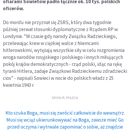
ofiarami Sowietów padło łącznie ok. 10 tys. polskich
oficerów.
Do mordu nie przyznał się ZSRS, który dwa tygodnie
później zerwał stosunki dyplomatyczne z Rządem RP w
Londynie. "W czasie gdy narody Związku Radzieckiego,
przelewając krew w ciężkiej walce z Niemcami
hitlerowskimi, wytężają wszystkie siły w celu rozgromienia
wroga narodów rosyjskiego i polskiego i innych miłujących
pokój krajów demokratycznych - rząd polski, idąc na rękę
tyranii Hitlera, zadaje Związkowi Radzieckiemu zdradziecki
cios" - napisali Sowieci w nocie do polskich władz z 25
kwietnia 1943 r.
DEON.PL POLECA
Kto szuka Boga, musi się zwrócić całkowicie do wewnątrz.
Musi się wciąż ukierunkowywać na Boga, zawsze mieć Go
przed oczyma i wytrwale zapominać o sobie, aż znajdzie