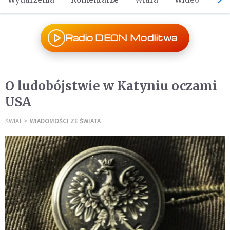
Radio DEON Modlitwa
O ludobójstwie w Katyniu oczami
USA
ŚWIAT
WIADOMOŚCI ZE ŚWIATA