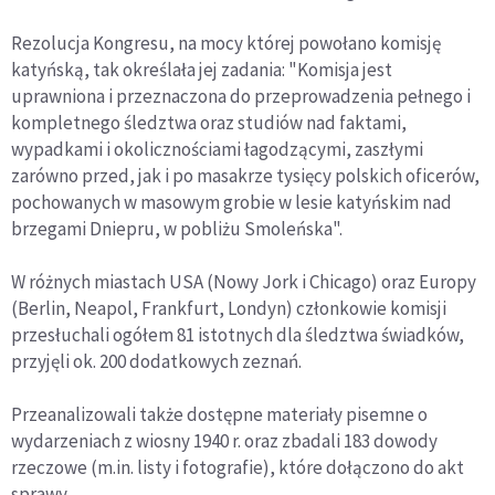
Rezolucja Kongresu, na mocy której powołano komisję
katyńską, tak określała jej zadania: "Komisja jest
uprawniona i przeznaczona do przeprowadzenia pełnego i
kompletnego śledztwa oraz studiów nad faktami,
wypadkami i okolicznościami łagodzącymi, zaszłymi
zarówno przed, jak i po masakrze tysięcy polskich oficerów,
pochowanych w masowym grobie w lesie katyńskim nad
brzegami Dniepru, w pobliżu Smoleńska".
W różnych miastach USA (Nowy Jork i Chicago) oraz Europy
(Berlin, Neapol, Frankfurt, Londyn) członkowie komisji
przesłuchali ogółem 81 istotnych dla śledztwa świadków,
przyjęli ok. 200 dodatkowych zeznań.
Przeanalizowali także dostępne materiały pisemne o
wydarzeniach z wiosny 1940 r. oraz zbadali 183 dowody
rzeczowe (m.in. listy i fotografie), które dołączono do akt
sprawy.