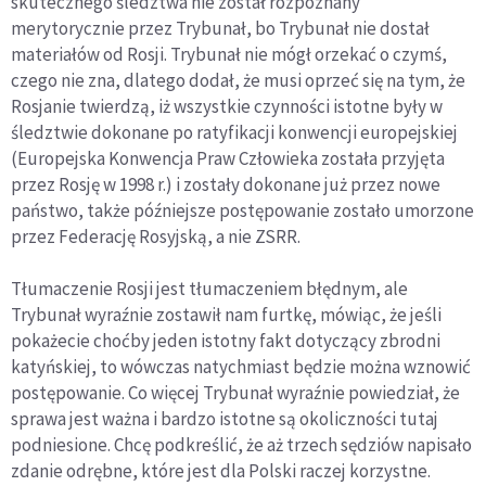
skutecznego śledztwa nie został rozpoznany
merytorycznie przez Trybunał, bo Trybunał nie dostał
materiałów od Rosji. Trybunał nie mógł orzekać o czymś,
czego nie zna, dlatego dodał, że musi oprzeć się na tym, że
Rosjanie twierdzą, iż wszystkie czynności istotne były w
śledztwie dokonane po ratyfikacji konwencji europejskiej
(Europejska Konwencja Praw Człowieka została przyjęta
przez Rosję w 1998 r.) i zostały dokonane już przez nowe
państwo, także późniejsze postępowanie zostało umorzone
przez Federację Rosyjską, a nie ZSRR.
Tłumaczenie Rosji jest tłumaczeniem błędnym, ale
Trybunał wyraźnie zostawił nam furtkę, mówiąc, że jeśli
pokażecie choćby jeden istotny fakt dotyczący zbrodni
katyńskiej, to wówczas natychmiast będzie można wznowić
postępowanie. Co więcej Trybunał wyraźnie powiedział, że
sprawa jest ważna i bardzo istotne są okoliczności tutaj
podniesione. Chcę podkreślić, że aż trzech sędziów napisało
zdanie odrębne, które jest dla Polski raczej korzystne.