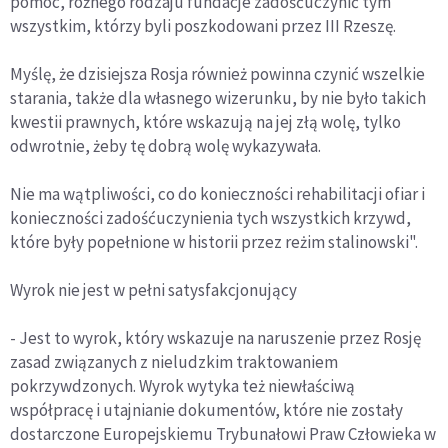
pomoc, różnego rodzaju fundacje zadośćuczynić tym
wszystkim, którzy byli poszkodowani przez III Rzeszę.
Myślę, że dzisiejsza Rosja również powinna czynić wszelkie
starania, także dla własnego wizerunku, by nie było takich
kwestii prawnych, które wskazują na jej złą wolę, tylko
odwrotnie, żeby tę dobrą wolę wykazywała.
Nie ma wątpliwości, co do konieczności rehabilitacji ofiar i
konieczności zadośćuczynienia tych wszystkich krzywd,
które były popełnione w historii przez reżim stalinowski".
Wyrok nie jest w pełni satysfakcjonujący
- Jest to wyrok, który wskazuje na naruszenie przez Rosję
zasad związanych z nieludzkim traktowaniem
pokrzywdzonych. Wyrok wytyka też niewłaściwą
współpracę i utajnianie dokumentów, które nie zostały
dostarczone Europejskiemu Trybunałowi Praw Człowieka w