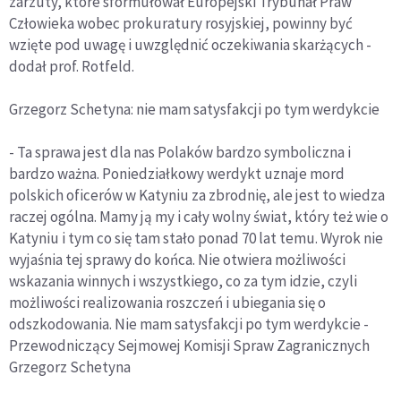
zarzuty, które sformułował Europejski Trybunał Praw
Człowieka wobec prokuratury rosyjskiej, powinny być
wzięte pod uwagę i uwzględnić oczekiwania skarżących -
dodał prof. Rotfeld.
Grzegorz Schetyna: nie mam satysfakcji po tym werdykcie
- Ta sprawa jest dla nas Polaków bardzo symboliczna i
bardzo ważna. Poniedziałkowy werdykt uznaje mord
polskich oficerów w Katyniu za zbrodnię, ale jest to wiedza
raczej ogólna. Mamy ją my i cały wolny świat, który też wie o
Katyniu i tym co się tam stało ponad 70 lat temu. Wyrok nie
wyjaśnia tej sprawy do końca. Nie otwiera możliwości
wskazania winnych i wszystkiego, co za tym idzie, czyli
możliwości realizowania roszczeń i ubiegania się o
odszkodowania. Nie mam satysfakcji po tym werdykcie -
Przewodniczący Sejmowej Komisji Spraw Zagranicznych
Grzegorz Schetyna