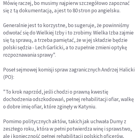
Mówię raczej, bo musimy najpierw szczegółowo zapoznać
się z tą dokumentacją, a jest to 80 stron po angielsku.
Generalnie jest to korzystne, bo sugeruje, że powinniśmy
odwołać się do Wielkiej Izby i to zrobimy. Wielka Izba zajmie
się tą sprawą, a trzeba pamiętać, że w jej składzie będzie
polski sędzia - Lech Garlicki, a to zupełnie zmieni optykę
rozpoznawania sprawy".
Poseł sejmowej komisji spraw zagranicznych Andrzej Halicki
(PO):
"To krok naprzód, jeśli chodzi o prawną kwestię
dochodzenia odszkodowań, pełnej rehabilitacji ofiar, walkę
o dobre imię ofiar, które zginęły w Katyniu.
Pomimo politycznych aktów, takich jak uchwała Dumy z
zeszłego roku, która w pełni potwierdza winę i sprawstwo,
ale i konieczność pełnej rehabilitacji polskich oficerów,