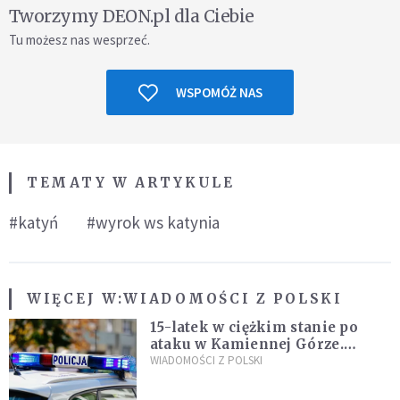
Tworzymy DEON.pl dla Ciebie
Tu możesz nas wesprzeć.
WSPOMÓŻ NAS
TEMATY W ARTYKULE
#katyń
#wyrok ws katynia
WIĘCEJ W:
WIADOMOŚCI Z POLSKI
15-latek w ciężkim stanie po
ataku w Kamiennej Górze.
Policja zatrzymała dwóch
WIADOMOŚCI Z POLSKI
nastolatków