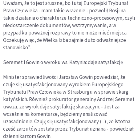
Uważam, że to jest słuszne, bo tutaj Europejski Trybunał
Praw Człowieka - mam takie wrażenie - pozwolił Rosji na
takie działania o charakterze techniczno-procesowym, czyli
niedostarczenie dokumentów, wstrzymywanie, a w
przypadku poważnej rozprawy to nie może mieć miejsca.
Oczekuję więc, że Wielka Izba zajmie dużo odważniejsze
stanowisko".
Seremet i Gowin o wyroku ws. Katynia: daje satysfakcję
Minister sprawiedliwości Jarosław Gowin powiedział, że
czuje się usatysfakcjonowany wyrokiem Europejskiego
Trybunału Praw Człowieka w Strasburgu w sprawie skarg
katyńskich. Również prokurator generalny Andrzej Seremet
uważa, że wyrok daje satysfakcję skarżącym. - Jest za
wcześnie na komentarze, będziemy analizować
uzasadnienie. Czuję się usatysfakcjonowany (...), że istotna
cześć zarzutów została przez Trybunał uznana - powiedział
dziennikarzom Gowin.