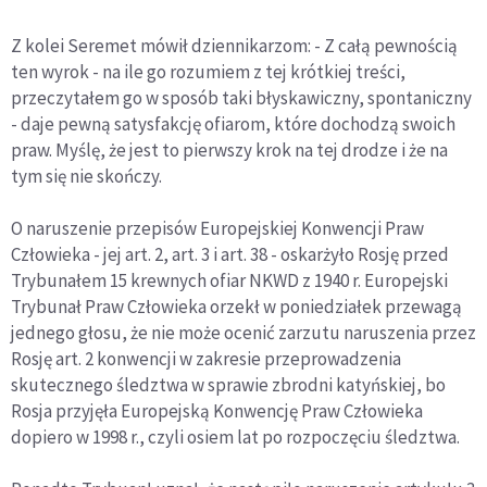
Z kolei Seremet mówił dziennikarzom: - Z całą pewnością
ten wyrok - na ile go rozumiem z tej krótkiej treści,
przeczytałem go w sposób taki błyskawiczny, spontaniczny
- daje pewną satysfakcję ofiarom, które dochodzą swoich
praw. Myślę, że jest to pierwszy krok na tej drodze i że na
tym się nie skończy.
O naruszenie przepisów Europejskiej Konwencji Praw
Człowieka - jej art. 2, art. 3 i art. 38 - oskarżyło Rosję przed
Trybunałem 15 krewnych ofiar NKWD z 1940 r. Europejski
Trybunał Praw Człowieka orzekł w poniedziałek przewagą
jednego głosu, że nie może ocenić zarzutu naruszenia przez
Rosję art. 2 konwencji w zakresie przeprowadzenia
skutecznego śledztwa w sprawie zbrodni katyńskiej, bo
Rosja przyjęła Europejską Konwencję Praw Człowieka
dopiero w 1998 r., czyli osiem lat po rozpoczęciu śledztwa.