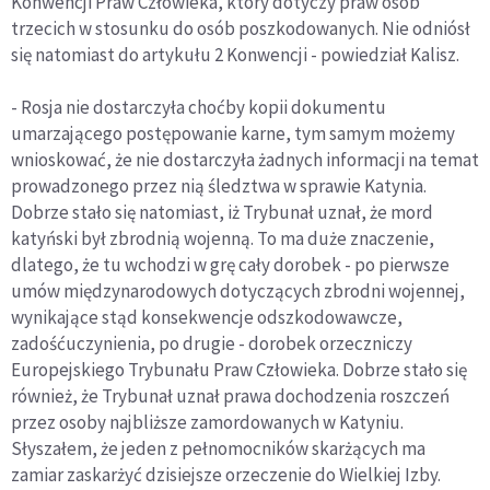
Konwencji Praw Człowieka, który dotyczy praw osób
trzecich w stosunku do osób poszkodowanych. Nie odniósł
się natomiast do artykułu 2 Konwencji - powiedział Kalisz.
- Rosja nie dostarczyła choćby kopii dokumentu
umarzającego postępowanie karne, tym samym możemy
wnioskować, że nie dostarczyła żadnych informacji na temat
prowadzonego przez nią śledztwa w sprawie Katynia.
Dobrze stało się natomiast, iż Trybunał uznał, że mord
katyński był zbrodnią wojenną. To ma duże znaczenie,
dlatego, że tu wchodzi w grę cały dorobek - po pierwsze
umów międzynarodowych dotyczących zbrodni wojennej,
wynikające stąd konsekwencje odszkodowawcze,
zadośćuczynienia, po drugie - dorobek orzeczniczy
Europejskiego Trybunału Praw Człowieka. Dobrze stało się
również, że Trybunał uznał prawa dochodzenia roszczeń
przez osoby najbliższe zamordowanych w Katyniu.
Słyszałem, że jeden z pełnomocników skarżących ma
zamiar zaskarżyć dzisiejsze orzeczenie do Wielkiej Izby.