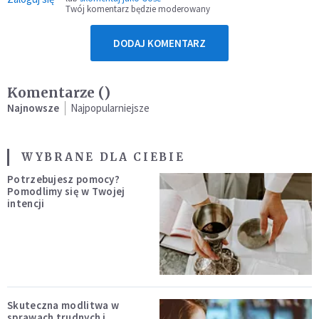
Twój komentarz będzie moderowany
DODAJ KOMENTARZ
Komentarze (
)
Najnowsze
Najpopularniejsze
WYBRANE DLA CIEBIE
Potrzebujesz pomocy?
Pomodlimy się w Twojej
intencji
Skuteczna modlitwa w
sprawach trudnych i