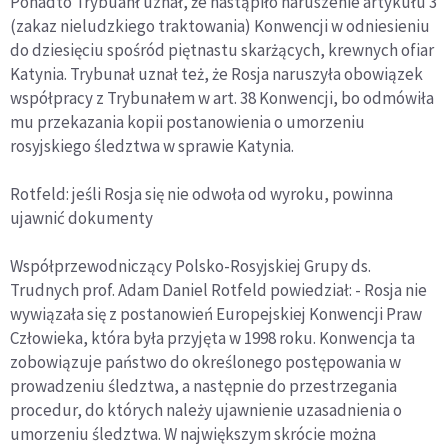
Ponadto Trybuanł uznał, że nastąpiło naruszenie artykułu 3
(zakaz nieludzkiego traktowania) Konwencji w odniesieniu
do dziesięciu spośród piętnastu skarżących, krewnych ofiar
Katynia. Trybunał uznał też, że Rosja naruszyła obowiązek
współpracy z Trybunałem w art. 38 Konwencji, bo odmówiła
mu przekazania kopii postanowienia o umorzeniu
rosyjskiego śledztwa w sprawie Katynia.
Rotfeld: jeśli Rosja się nie odwoła od wyroku, powinna
ujawnić dokumenty
Współprzewodniczący Polsko-Rosyjskiej Grupy ds.
Trudnych prof. Adam Daniel Rotfeld powiedział: - Rosja nie
wywiązała się z postanowień Europejskiej Konwencji Praw
Człowieka, która była przyjęta w 1998 roku. Konwencja ta
zobowiązuje państwo do określonego postępowania w
prowadzeniu śledztwa, a następnie do przestrzegania
procedur, do których należy ujawnienie uzasadnienia o
umorzeniu śledztwa. W największym skrócie można