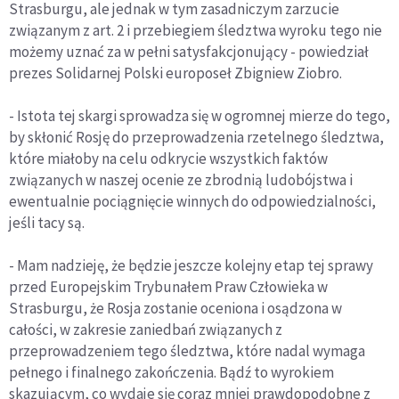
Strasburgu, ale jednak w tym zasadniczym zarzucie
związanym z art. 2 i przebiegiem śledztwa wyroku tego nie
możemy uznać za w pełni satysfakcjonujący - powiedział
prezes Solidarnej Polski europoseł Zbigniew Ziobro.
- Istota tej skargi sprowadza się w ogromnej mierze do tego,
by skłonić Rosję do przeprowadzenia rzetelnego śledztwa,
które miałoby na celu odkrycie wszystkich faktów
związanych w naszej ocenie ze zbrodnią ludobójstwa i
ewentualnie pociągnięcie winnych do odpowiedzialności,
jeśli tacy są.
- Mam nadzieję, że będzie jeszcze kolejny etap tej sprawy
przed Europejskim Trybunałem Praw Człowieka w
Strasburgu, że Rosja zostanie oceniona i osądzona w
całości, w zakresie zaniedbań związanych z
przeprowadzeniem tego śledztwa, które nadal wymaga
pełnego i finalnego zakończenia. Bądź to wyrokiem
skazującym, co wydaje się coraz mniej prawdopodobne z