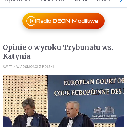
Radio DEON Modlitwa
Opinie o wyroku Trybunału ws.
Katynia
ŚWIAT
WIADOMOŚCI Z POLSKI