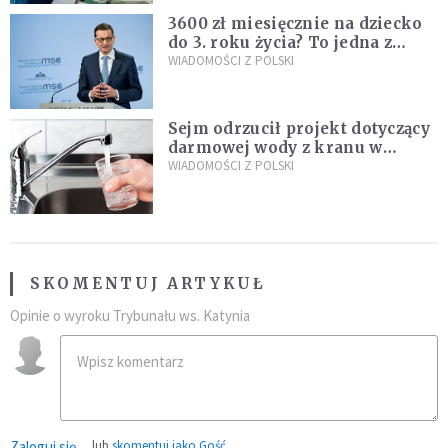
3600 zł miesięcznie na dziecko
do 3. roku życia? To jedna z
propozycji programu "Rozwój
WIADOMOŚCI Z POLSKI
Plus"
Sejm odrzucił projekt dotyczący
darmowej wody z kranu w
restauracjach
WIADOMOŚCI Z POLSKI
SKOMENTUJ ARTYKUŁ
Opinie o wyroku Trybunału ws. Katynia
Zaloguj się
lub
skomentuj jako Gość