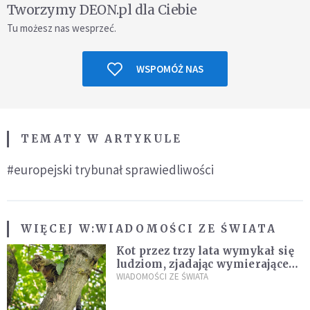
Tworzymy DEON.pl dla Ciebie
Tu możesz nas wesprzeć.
WSPOMÓŻ NAS
TEMATY W ARTYKULE
#europejski trybunał sprawiedliwości
WIĘCEJ W:
WIADOMOŚCI ZE ŚWIATA
Kot przez trzy lata wymykał się
ludziom, zjadając wymierające
kaczki. W końcu popełnił
WIADOMOŚCI ZE ŚWIATA
fatalny błąd