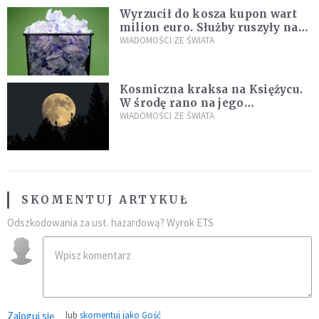
Wyrzucił do kosza kupon wart
milion euro. Służby ruszyły na
poszukiwania
WIADOMOŚCI ZE ŚWIATA
Kosmiczna kraksa na Księżycu.
W środę rano na jego
powierzchni dojdzie do
WIADOMOŚCI ZE ŚWIATA
niezwykłego zdarzenia
SKOMENTUJ ARTYKUŁ
Odszkodowania za ust. hazardową? Wyrok ETS
Zaloguj się
lub
skomentuj jako Gość