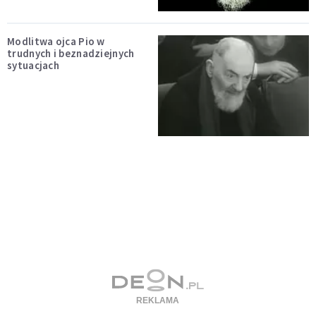
Modlitwa ojca Pio w
trudnych i beznadziejnych
sytuacjach