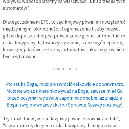
wpływać w sposób istotny na właściwości lub sprzedaż tych
automatów".
Dlatego, zdaniem ETS, to sąd krajowy powinien uwzględnić
między innymi okoliczność, iż ograniczeniu liczby miejsc,
gdzie dopuszczalne jest prowadzenie gier na automatach o
niskich wygranych, towarzyszy zmniejszenie ogólnej liczby
kasyn gry, jak również liczby automatów, jakie mogą w nich
być użytkowane.
DEON.PL POLECA
Kto szuka Boga, musi się zwrócić całkowicie do wewnątrz.
Musi się wciąż ukierunkowywać na Boga, zawsze mieć Go
przed oczyma i wytrwale zapominać o sobie, aż znajdzie
Boga, swój prawdziwy skarb. (Sprawdź:
Rozwój duchowy
)
Trybunał dodał, że sąd krajowy powinien również ustalić,
"czy automaty do gier o niskich wygranych mogą zostać