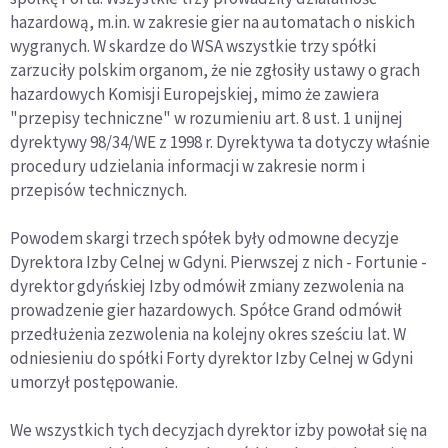
hazardową, m.in. w zakresie gier na automatach o niskich
wygranych. W skardze do WSA wszystkie trzy spółki
zarzuciły polskim organom, że nie zgłosiły ustawy o grach
hazardowych Komisji Europejskiej, mimo że zawiera
"przepisy techniczne" w rozumieniu art. 8 ust. 1 unijnej
dyrektywy 98/34/WE z 1998 r. Dyrektywa ta dotyczy właśnie
procedury udzielania informacji w zakresie norm i
przepisów technicznych.
Powodem skargi trzech spółek były odmowne decyzje
Dyrektora Izby Celnej w Gdyni. Pierwszej z nich - Fortunie -
dyrektor gdyńskiej Izby odmówił zmiany zezwolenia na
prowadzenie gier hazardowych. Spółce Grand odmówił
przedłużenia zezwolenia na kolejny okres sześciu lat. W
odniesieniu do spółki Forty dyrektor Izby Celnej w Gdyni
umorzył postępowanie.
We wszystkich tych decyzjach dyrektor izby powołał się na