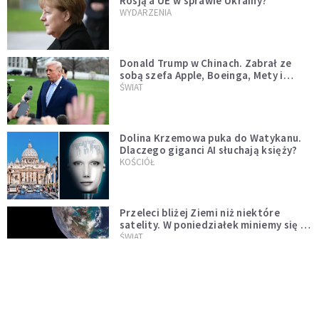
Rosją a UE w sprawie Ukrainy?
WYDARZENIA
Donald Trump w Chinach. Zabrał ze
sobą szefa Apple, Boeinga, Mety i
Muska
ŚWIAT
Dolina Krzemowa puka do Watykanu.
Dlaczego giganci AI słuchają księży?
KOŚCIÓŁ
Przeleci bliżej Ziemi niż niektóre
satelity. W poniedziałek miniemy się z
asteroidą, która poprzedzi znacznie
ŚWIAT
większego "gościa"
Ponad 1500 dronów dalekiego
zasięgu. Nuncjusz w Kijowie: to nie
wygląda na wolę zakończenia wojny
ŚWIAT