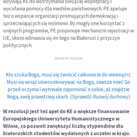
wzywają KE do wstrzymania bieżącej współpracy i
wycofania pomocy dla mediów państwowych. PE apeluje
też o wsparcie organizacji promujących demokrację i
sprzeciwiających się reżimowi. By mogły one korzystać z
unijnych programów, PE proponuje mechanizm rejestracji w
UE, skoro odmawia się im tego na Białorusi z przyczyn
politycznych.
DEON.PL POLECA
Kto szuka Boga, musi się zwrócić całkowicie do wewnątrz.
Musi się wciąż ukierunkowywać na Boga, zawsze mieć Go
przed oczyma i wytrwale zapominać o sobie, aż znajdzie
Boga, swój prawdziwy skarb. (Sprawdź:
Rozwój duchowy
)
W rezolucji jest też apel do KE o większe finansowanie
Europejskiego Uniwersytetu Humanistycznego w
Wilnie, co pozwoli zwiększyć liczbę stypendiów dla
białoruskich studentów wydalonych z uczelni w kraju.