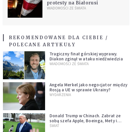
protesty na Białorusi
WIADOMOŚCI ZE ŚWIATA
REKOMENDOWANE DLA CIEBIE /
POLECANE ARTYKUŁY
Tragiczny finał górskiej wyprawy.
Diakon zginął w ataku niedźwiedzia
WIADOMOŚCI ZE ŚWIATA
Angela Merkel jako negocjator między
Rosją a UE w sprawie Ukrainy?
WYDARZENIA
Donald Trump w Chinach. Zabrał ze
sobą szefa Apple, Boeinga, Mety i
Muska
ŚWIAT