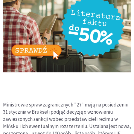
Ministrowie spraw zagranicznych "27" mają na posiedzeniu
31 stycznia w Brukseli podjąć decyzję o wznowieniu
zawieszonych sankcji wobec przedstawicieli reżimu w
Mińsku i ich ewentualnym rozszerzeniu. Ustalana jest nowa,
poszerzona - nawet do 100 osób - lista osób, którym UE