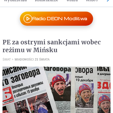
Radio DEON Modlitwa
PE za ostrymi sankcjami wobec
reżimu w Mińsku
ŚWIAT
WIADOMOŚCI ZE ŚWIATA