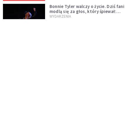
Bonnie Tyler walczy o życie. Dziś fani
modlą się za głos, który śpiewał:
"Lord, help me"
WYDARZENIA