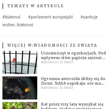
TEMATY W ARTYKULE
#białoruś
#parlament europejski
#sankcje
wobec białorusi
WIĘCEJ W:
WIADOMOŚCI ZE ŚWIATA
Uczestniczył w egzekucjach. Pod
wpływem słów papieża zmienił
zdanie
WIADOMOŚCI ZE ŚWIATA
Ogromna asteroida zbliży się do
Ziemi. NASA uspokaja: nie ma
zagrożenia
WIADOMOŚCI ZE ŚWIATA
Kot przez trzy lata wymykał się
ludziom, zjadając wymierające