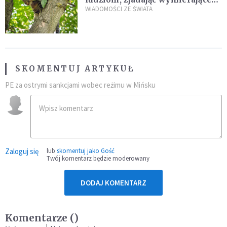
kaczki. W końcu popełnił
WIADOMOŚCI ZE ŚWIATA
fatalny błąd
SKOMENTUJ ARTYKUŁ
PE za ostrymi sankcjami wobec reżimu w Mińsku
Zaloguj się
lub
skomentuj jako Gość
Twój komentarz będzie moderowany
DODAJ KOMENTARZ
Komentarze (
)