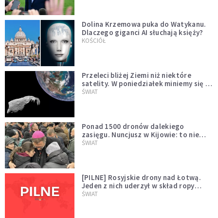
Dolina Krzemowa puka do Watykanu.
Dlaczego giganci AI słuchają księży?
KOŚCIÓŁ
Przeleci bliżej Ziemi niż niektóre
satelity. W poniedziałek miniemy się z
asteroidą, która poprzedzi znacznie
ŚWIAT
większego "gościa"
Ponad 1500 dronów dalekiego
zasięgu. Nuncjusz w Kijowie: to nie
wygląda na wolę zakończenia wojny
ŚWIAT
[PILNE] Rosyjskie drony nad Łotwą.
Jeden z nich uderzył w skład ropy
naftowej
ŚWIAT