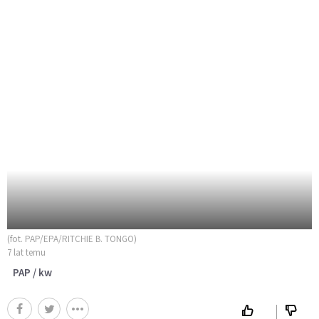
(fot. PAP/EPA/RITCHIE B. TONGO)
7 lat temu
PAP / kw