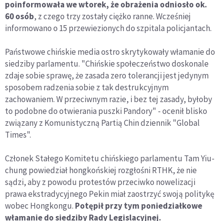
poinformowała we wtorek, że obrażenia odniosło ok.
60 osób
, z czego trzy zostały ciężko ranne. Wcześniej
informowano o 15 przewiezionych do szpitala policjantach.
Państwowe chińskie media ostro skrytykowały włamanie do
siedziby parlamentu. "Chińskie społeczeństwo doskonale
zdaje sobie sprawę, że zasada zero tolerancji jest jedynym
sposobem radzenia sobie z tak destrukcyjnym
zachowaniem. W przeciwnym razie, i bez tej zasady, byłoby
to podobne do otwierania puszki Pandory" - ocenił blisko
związany z Komunistyczną Partią Chin dziennik "Global
Times".
Członek Stałego Komitetu chińskiego parlamentu Tam Yiu-
chung powiedział hongkońskiej rozgłośni RTHK, że nie
sądzi, aby z powodu protestów przeciwko nowelizacji
prawa ekstradycyjnego Pekin miał zaostrzyć swoją politykę
wobec Hongkongu.
Potępił przy tym poniedziałkowe
włamanie do siedziby Rady Legislacyjnej.