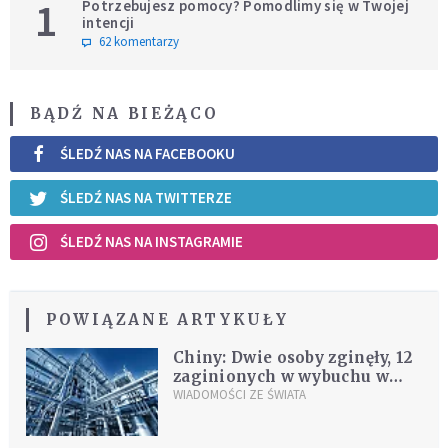
1
Potrzebujesz pomocy? Pomodlimy się w Twojej
intencji
62 komentarzy
BĄDŹ NA BIEŻĄCO
ŚLEDŹ NAS NA FACEBOOKU
ŚLEDŹ NAS NA TWITTERZE
ŚLEDŹ NAS NA INSTAGRAMIE
POWIĄZANE ARTYKUŁY
Chiny: Dwie osoby zginęły, 12
zaginionych w wybuchu w
fabryce
WIADOMOŚCI ZE ŚWIATA