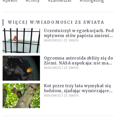
#pekin
#chiny
#zamieszki
#hongkong
WIĘCEJ W:
WIADOMOŚCI ZE ŚWIATA
Uczestniczył w egzekucjach. Pod
wpływem słów papieża zmienił
zdanie
WIADOMOŚCI ZE ŚWIATA
Ogromna asteroida zbliży się do
Ziemi. NASA uspokaja: nie ma
zagrożenia
WIADOMOŚCI ZE ŚWIATA
Kot przez trzy lata wymykał się
ludziom, zjadając wymierające
kaczki. W końcu popełnił
WIADOMOŚCI ZE ŚWIATA
fatalny błąd