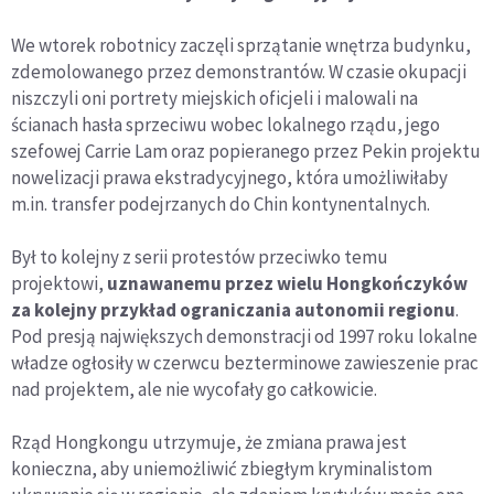
We wtorek robotnicy zaczęli sprzątanie wnętrza budynku,
zdemolowanego przez demonstrantów. W czasie okupacji
niszczyli oni portrety miejskich oficjeli i malowali na
ścianach hasła sprzeciwu wobec lokalnego rządu, jego
szefowej Carrie Lam oraz popieranego przez Pekin projektu
nowelizacji prawa ekstradycyjnego, która umożliwiłaby
m.in. transfer podejrzanych do Chin kontynentalnych.
Był to kolejny z serii protestów przeciwko temu
projektowi,
uznawanemu przez wielu Hongkończyków
za kolejny przykład ograniczania autonomii regionu
.
Pod presją największych demonstracji od 1997 roku lokalne
władze ogłosiły w czerwcu bezterminowe zawieszenie prac
nad projektem, ale nie wycofały go całkowicie.
Rząd Hongkongu utrzymuje, że zmiana prawa jest
konieczna, aby uniemożliwić zbiegłym kryminalistom