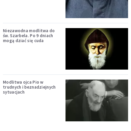
Niezawodna modlitwa do
św. Szarbela. Po 9 dniach
mogą dziać się cuda
Modlitwa ojca Pio w
trudnych i beznadziejnych
sytuacjach