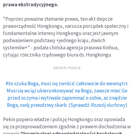
prawa ekstradycyjnego.
"Poprzez poważne złamanie prawa, ten akt depcze
praworządność Hongkongu, narusza porządek społeczny i
fundamentalne interesy Hongkongu oraz jest jawnym
podważeniem podstawy +jednego kraju, dwóch
systemów+" - podała chińska agencja prasowa Xinhua,
cytując rzecznika rządowego biura ds. Hongkongu.
DEON.PL POLECA
Kto szuka Boga, musi się zwrócić całkowicie do wewnątrz.
Musi się wciąż ukierunkowywać na Boga, zawsze mieć Go
przed oczyma i wytrwale zapominać o sobie, aż znajdzie
Boga, swój prawdziwy skarb. (Sprawdź:
Rozwój duchowy
)
Pekin popiera władze i policję Hongkongu oraz opowiada
się za przeprowadzeniem zgodnie z prawem dochodzenia w
sprawie
"kryminalnej odpowiedzialności brutalnych