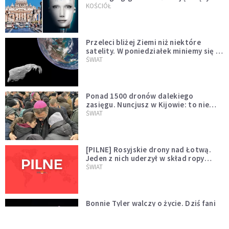
KOŚCIÓŁ
Przeleci bliżej Ziemi niż niektóre
satelity. W poniedziałek miniemy się z
asteroidą, która poprzedzi znacznie
ŚWIAT
większego "gościa"
Ponad 1500 dronów dalekiego
zasięgu. Nuncjusz w Kijowie: to nie
wygląda na wolę zakończenia wojny
ŚWIAT
[PILNE] Rosyjskie drony nad Łotwą.
Jeden z nich uderzył w skład ropy
naftowej
ŚWIAT
Bonnie Tyler walczy o życie. Dziś fani
modlą się za głos, który śpiewał:
"Lord, help me"
WYDARZENIA