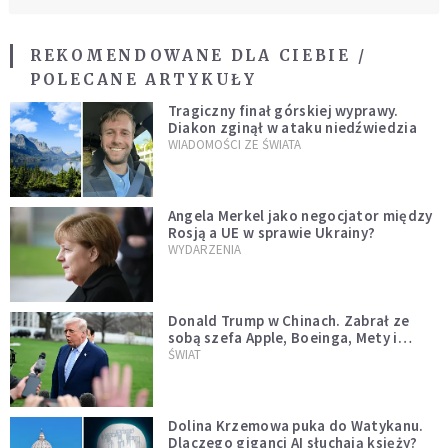
REKOMENDOWANE DLA CIEBIE /
POLECANE ARTYKUŁY
Tragiczny finał górskiej wyprawy.
Diakon zginął w ataku niedźwiedzia
WIADOMOŚCI ZE ŚWIATA
Angela Merkel jako negocjator między
Rosją a UE w sprawie Ukrainy?
WYDARZENIA
Donald Trump w Chinach. Zabrał ze
sobą szefa Apple, Boeinga, Mety i
Muska
ŚWIAT
Dolina Krzemowa puka do Watykanu.
Dlaczego giganci AI słuchają księży?