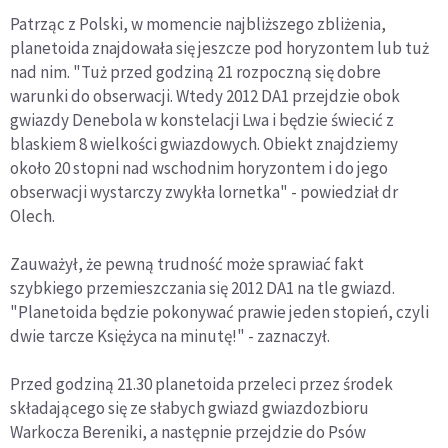
Patrząc z Polski, w momencie najbliższego zbliżenia,
planetoida znajdowała się jeszcze pod horyzontem lub tuż
nad nim. "Tuż przed godziną 21 rozpoczną się dobre
warunki do obserwacji. Wtedy 2012 DA1 przejdzie obok
gwiazdy Denebola w konstelacji Lwa i będzie świecić z
blaskiem 8 wielkości gwiazdowych. Obiekt znajdziemy
około 20 stopni nad wschodnim horyzontem i do jego
obserwacji wystarczy zwykła lornetka" - powiedział dr
Olech.
Zauważył, że pewną trudność może sprawiać fakt
szybkiego przemieszczania się 2012 DA1 na tle gwiazd.
"Planetoida będzie pokonywać prawie jeden stopień, czyli
dwie tarcze Księżyca na minutę!" - zaznaczył.
Przed godziną 21.30 planetoida przeleci przez środek
składającego się ze słabych gwiazd gwiazdozbioru
Warkocza Bereniki, a następnie przejdzie do Psów