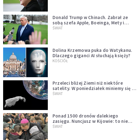
Donald Trump w Chinach. Zabrał ze
sobą szefa Apple, Boeinga, Mety i
Muska
ŚWIAT
Dolina Krzemowa puka do Watykanu.
Dlaczego giganci AI słuchają księży?
KOŚCIÓŁ
Przeleci bliżej Ziemi niż niektóre
satelity. W poniedziałek miniemy się z
asteroidą, która poprzedzi znacznie
ŚWIAT
większego "gościa"
Ponad 1500 dronów dalekiego
zasięgu. Nuncjusz w Kijowie: to nie
wygląda na wolę zakończenia wojny
ŚWIAT