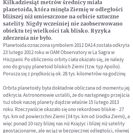
Kilkadziesiąt metrów średnicy miała
planetoida, która minęła Ziemię w odległości
bliższej niż umieszczone na orbicie sztuczne
satelity. Nigdy wcześniej nie zaobserwowano
obiektu tej wielkości tak blisko. Ryzyka
zderzenia nie było.
Planetoida oznaczona symbolem 2012 DA14 została odkryta
23 lutego 2012 roku w OAM Observatory w La Sagra w
Hiszpanii. Po obliczeniu orbity ciała okazało się, że należy
ono do grupy planetoid bliskich Ziemi (tzw. typ Apollo).
Porusza się z prędkością ok. 28 tys. kilometrów na godzinę.
Orbita planetoidy była dokładnie obliczana od momentu jej
odkrycia. Astronomowie ustalili, że do następnego przejścia
tuż obok naszej planety dojdzie właśnie 15 lutego 2013
roku. Rzeczywiście okazało się ono rekordowo bliskie - 27
tys. km od powierzchni Ziemi (34 tys. km od środka Ziemi), a
więc ponad 10 razy bliżej nas niż Księżyc i bliżej niż satelity
geostacjonarne, ale wciąż w bezpiecznej odległości, równej