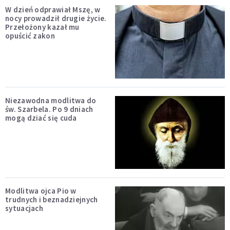
W dzień odprawiał Mszę, w
nocy prowadził drugie życie.
Przełożony kazał mu
opuścić zakon
Niezawodna modlitwa do
św. Szarbela. Po 9 dniach
mogą dziać się cuda
Modlitwa ojca Pio w
trudnych i beznadziejnych
sytuacjach