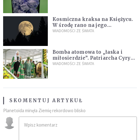
Kosmiczna kraksa na Księżycu.
W środę rano na jego
powierzchni dojdzie do
WIADOMOŚCI ZE ŚWIATA
niezwykłego zdarzenia
Bomba atomowa to „łaska i
miłosierdzie”. Patriarcha Cyryl
wychwala Putina
WIADOMOŚCI ZE ŚWIATA
SKOMENTUJ ARTYKUŁ
Planetoida minęła Ziemię rekordowo blisko