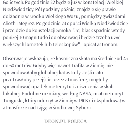
Gończych. Po godzinie 22 będzie już w konstelacji Wielkiej
Niedźwiedzicy. Pół godziny później znajdzie się prawie
dokładnie w środku Wielkiego Wozu, pomiędzy gwiazdami
Alioth i Megrez. Po godzinie 23 opuści Wielką Niedźwiedzicę
i przejdzie do konstelacji Smoka. "Jej blask spadnie wtedy
poniżej 10 magnitudo i do obserwacji będzie trzeba użyć
większych lornetek lub teleskopów" - opisał astronom.
Obserwacje wskazują, że kosmiczna skała ma średnicę od 45
do 60 metrów. Gdyby więc nawet trafiła w Ziemię, nie
spowodowałaby globalnej katastrofy. Jeśli ciało
przetrwałoby przejście przez atmosferę, mogłoby
spowodować upadek meteorytu i zniszczenia w skali
lokalnej. Podobne rozmiary, według NASA, miał meteoryt
Tunguski, który uderzył w Ziemię w 1908 r. i eksplodował w
atmosferze nad tajgą w środkowej Syberii.
DEON.PL POLECA