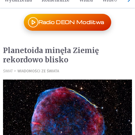
Radio DEON Modlitwa
Planetoida minęła Ziemię
rekordowo blisko
ŚWIAT
WIADOMOŚCI ZE ŚWIATA