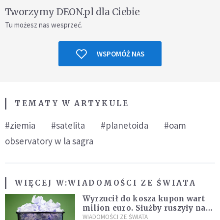
Tworzymy DEON.pl dla Ciebie
Tu możesz nas wesprzeć.
WSPOMÓŻ NAS
TEMATY W ARTYKULE
#ziemia
#satelita
#planetoida
#oam
observatory w la sagra
WIĘCEJ W:
WIADOMOŚCI ZE ŚWIATA
Wyrzucił do kosza kupon wart
milion euro. Służby ruszyły na
poszukiwania
WIADOMOŚCI ZE ŚWIATA