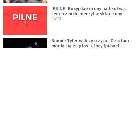
[PILNE] Rosyjskie drony nad Łotwą.
Jeden z nich uderzył w skład ropy
naftowej
ŚWIAT
Bonnie Tyler walczy o życie. Dziś fani
modlą się za głos, który śpiewał:
"Lord, help me"
WYDARZENIA