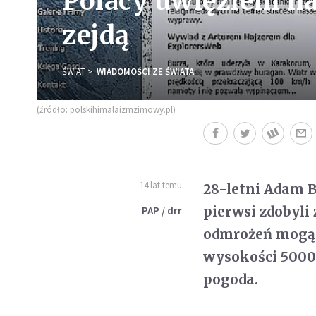
Polacy uwięzieni n
zejdą
ŚWIAT
WIADOMOŚCI ZE ŚWIATA
(źródło: polskihimalaizmzimowy.pl)
14 lat temu
28-letni Adam Bi
pierwsi zdobyl
PAP / drr
odmrożeń mogą s
wysokości 5000 
pogoda.