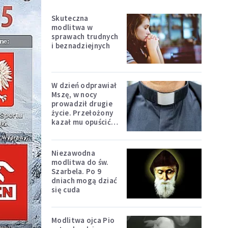
Skuteczna
modlitwa w
sprawach trudnych
i beznadziejnych
W dzień odprawiał
Mszę, w nocy
prowadził drugie
życie. Przełożony
kazał mu opuścić
zakon
Niezawodna
modlitwa do św.
Szarbela. Po 9
dniach mogą dziać
się cuda
Modlitwa ojca Pio