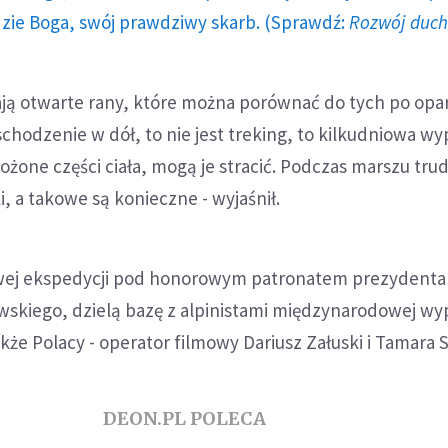
dzie Boga, swój prawdziwy skarb. (Sprawdź:
Rozwój duc
mają otwarte rany, które można porównać do tych po opa
schodzenie w dół, to nie jest treking, to kilkudniowa w
żone części ciała, mogą je stracić. Podczas marszu trud
 a takowe są konieczne - wyjaśnił.
wej ekspedycji pod honorowym patronatem prezydenta
skiego, dzielą bazę z alpinistami międzynarodowej wy
akże Polacy - operator filmowy Dariusz Załuski i Tamara S
DEON.PL POLECA