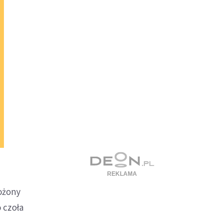
rożony
o czoła