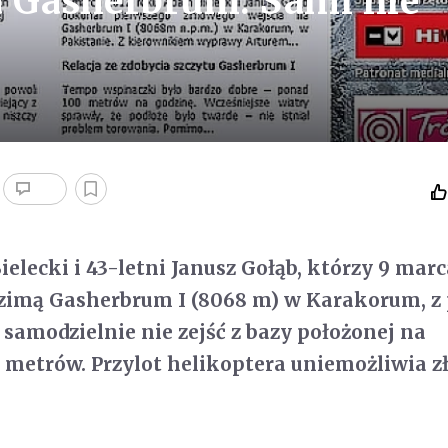
a Gasherbrum. Sami nie
elecki i 43-letni Janusz Gołąb, którzy 9 mar
i zimą Gasherbrum I (8068 m) w Karakorum, 
amodzielnie nie zejść z bazy położonej na
metrów. Przylot helikoptera uniemożliwia z