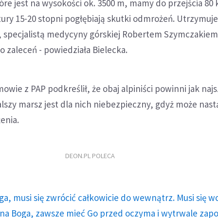
óre jest na wysokości ok. 3500 m, mamy do przejścia 80 
ry 15-20 stopni pogłębiają skutki odmrożeń. Utrzymuj
, specjalistą medycyny górskiej Robertem Szymczakiem 
o zaleceń - powiedziała Bielecka.
wie z PAP podkreślił, że obaj alpiniści powinni jak najs
Dalszy marsz jest dla nich niebezpieczny, gdyż może nast
enia.
DEON.PL POLECA
ga, musi się zwrócić całkowicie do wewnątrz. Musi się w
a Boga, zawsze mieć Go przed oczyma i wytrwale zap