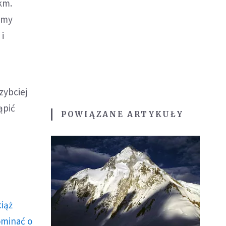
km.
emy
i
zybciej
ąpić
POWIĄZANE ARTYKUŁY
ciąż
ominać o