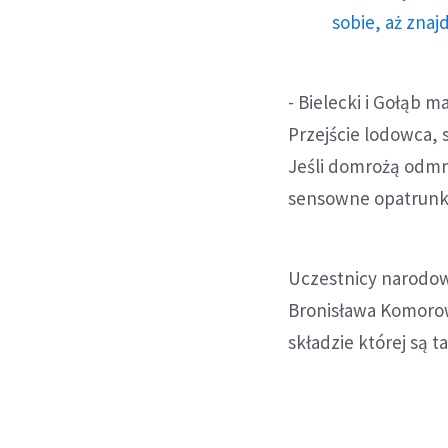
sobie, aż znaj
- Bielecki i Gołąb 
Przejście lodowca, 
Jeśli domrożą odmro
sensowne opatrunki,
Uczestnicy narodo
Bronisława Komorow
składzie której są t