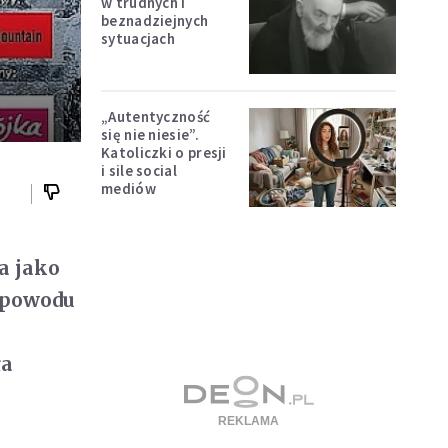
w trudnych i
beznadziejnych
sytuacjach
„Autentyczność
się nie niesie”.
Katoliczki o presji
i sile social
mediów
ca jako
z powodu
ła