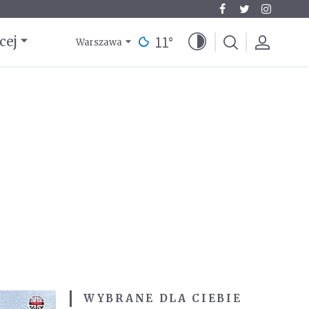
11
°
cej
Warszawa
WYBRANE DLA CIEBIE