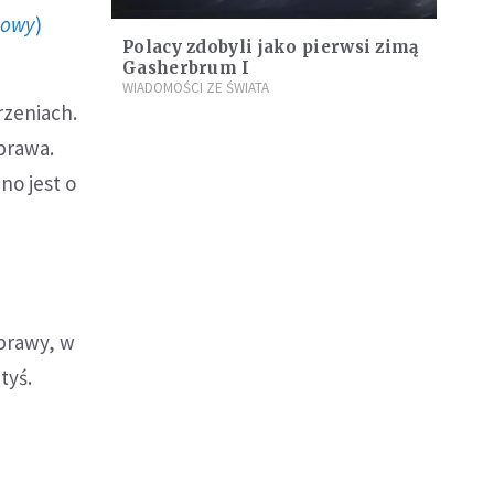
howy
)
Polacy zdobyli jako pierwsi zimą
Gasherbrum I
WIADOMOŚCI ZE ŚWIATA
rzeniach.
yprawa.
no jest o
prawy, w
tyś.