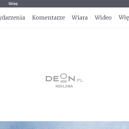
g
Sklep
Wię
darzenia
Komentarze
Wiara
Wideo