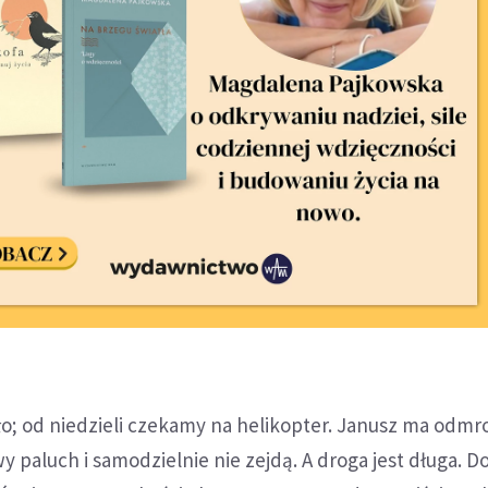
ło; od niedzieli czekamy na helikopter. Janusz ma odm
y paluch i samodzielnie nie zejdą. A droga jest długa. D