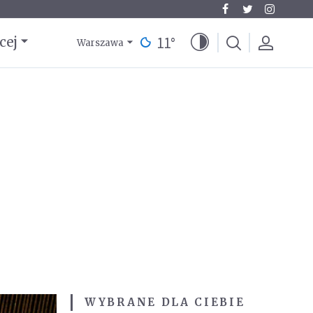
11
°
cej
Warszawa
WYBRANE DLA CIEBIE