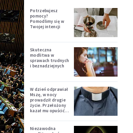
Potrzebujesz
pomocy?
Pomodlimy się w
Twojej intencji
Skuteczna
modlitwa w
sprawach trudnych
i beznadziejnych
W dzień odprawiał
Mszę, w nocy
prowadził drugie
życie. Przełożony
kazał mu opuścić
zakon
Niezawodna