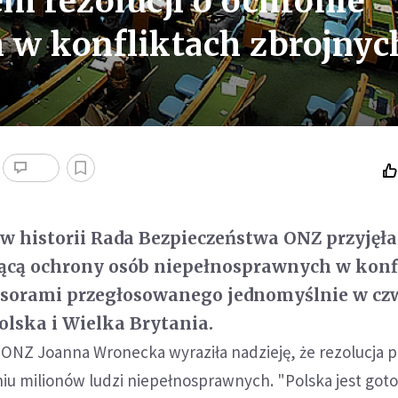
m rezolucji o ochronie
 w konfliktach zbrojnyc
 w historii Rada Bezpieczeństwa ONZ przyjęła
zącą ochrony osób niepełnosprawnych w konf
nsorami przegłosowanego jednomyślnie w cz
lska i Wielka Brytania.
ONZ Joanna Wronecka wyraziła nadzieję, że rezolucja p
iu milionów ludzi niepełnosprawnych. "Polska jest got