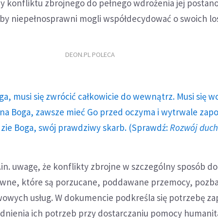
y konfliktu zbrojnego do pełnego wdrożenia jej postan
 aby niepełnosprawni mogli współdecydować o swoich lo
DEON.PL POLECA
ga, musi się zwrócić całkowicie do wewnątrz. Musi się w
a Boga, zawsze mieć Go przed oczyma i wytrwale zap
dzie Boga, swój prawdziwy skarb. (Sprawdź:
Rozwój duc
in. uwagę, że konflikty zbrojne w szczególny sposób do
awne, które są porzucane, poddawane przemocy, pozb
owych usług. W dokumencie podkreśla się potrzebę za
ędnienia ich potrzeb przy dostarczaniu pomocy humanit