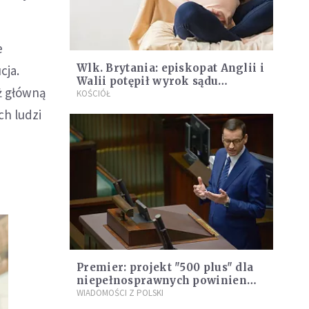
e
Wlk. Brytania: episkopat Anglii i
cja.
Walii potępił wyrok sądu
ż główną
nakazujący aborcję
KOŚCIÓŁ
ch ludzi
Premier: projekt "500 plus" dla
niepełnosprawnych powinien
być poza sporem politycznym
WIADOMOŚCI Z POLSKI