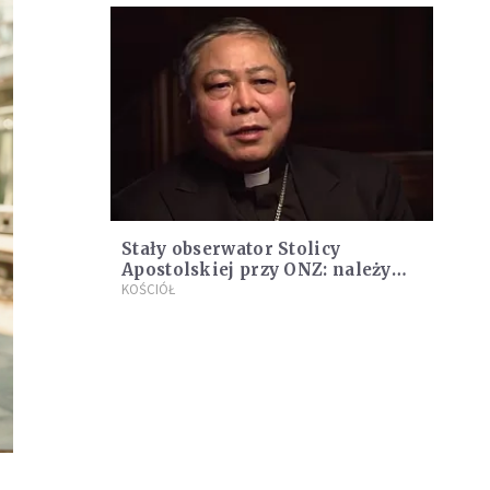
Stały obserwator Stolicy
Apostolskiej przy ONZ: należy
sprzeciwić się ostro atakom na
KOŚCIÓŁ
miejsca kultu