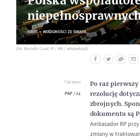
Polska współautore
niepełnosprawnych
ŚWIAT
WIADOMOŚCI ZE ŚWIATA
(fot. Marcello Casal JR / ABr / wikipedia.pl)
7 lat temu
Po raz pierwszy
rezolucję dotyc
PAP / sz
zbrojnych. Spo
dokumentu są Po
Ambasador RP przy 
zmiany w traktowan