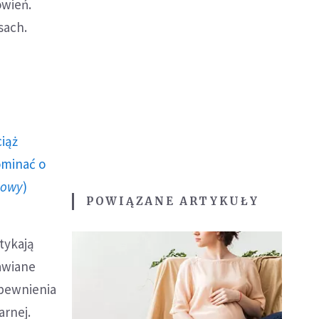
owień.
sach.
ciąż
ominać o
howy
)
POWIĄZANE ARTYKUŁY
tykają
awiane
pewnienia
arnej.