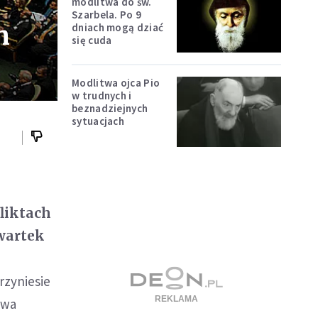
modlitwa do św.
Szarbela. Po 9
h
dniach mogą dziać
się cuda
Modlitwa ojca Pio
w trudnych i
beznadziejnych
sytuacjach
liktach
wartek
rzyniesie
owa