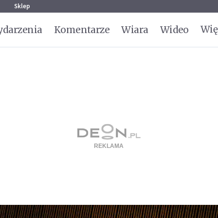
g
Sklep
Wię
darzenia
Komentarze
Wiara
Wideo