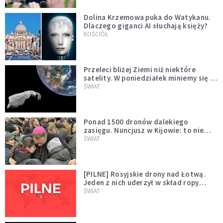
Dolina Krzemowa puka do Watykanu.
Dlaczego giganci AI słuchają księży?
KOŚCIÓŁ
Przeleci bliżej Ziemi niż niektóre
satelity. W poniedziałek miniemy się z
asteroidą, która poprzedzi znacznie
ŚWIAT
większego "gościa"
Ponad 1500 dronów dalekiego
zasięgu. Nuncjusz w Kijowie: to nie
wygląda na wolę zakończenia wojny
ŚWIAT
[PILNE] Rosyjskie drony nad Łotwą.
Jeden z nich uderzył w skład ropy
naftowej
ŚWIAT