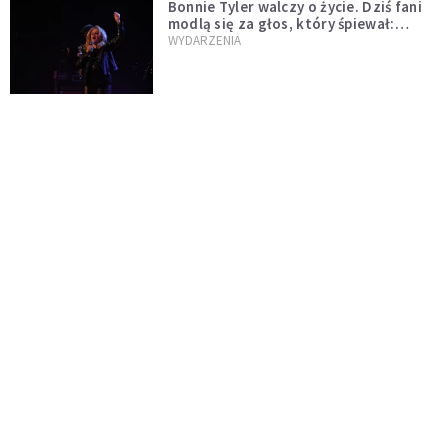
Bonnie Tyler walczy o życie. Dziś fani
modlą się za głos, który śpiewał:
"Lord, help me"
WYDARZENIA