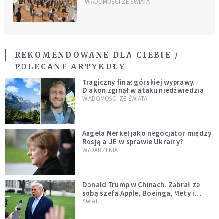
WIADOMOŚCI ZE ŚWIATA
REKOMENDOWANE DLA CIEBIE /
POLECANE ARTYKUŁY
Tragiczny finał górskiej wyprawy.
Diakon zginął w ataku niedźwiedzia
WIADOMOŚCI ZE ŚWIATA
Angela Merkel jako negocjator między
Rosją a UE w sprawie Ukrainy?
WYDARZENIA
Donald Trump w Chinach. Zabrał ze
sobą szefa Apple, Boeinga, Mety i
Muska
ŚWIAT