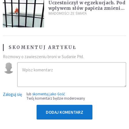
Uczestniczył w egzekucjach. Pod
wpływem słów papieża zmienił
zdanie
WIADOMOŚCI ZE ŚWIATA
SKOMENTUJ ARTYKUŁ
Rozmowy o zawieszeniu broni w Sudanie Płd.
Zaloguj się
lub
skomentuj jako Gość
Twój komentarz będzie moderowany
DODAJ KOMENTARZ