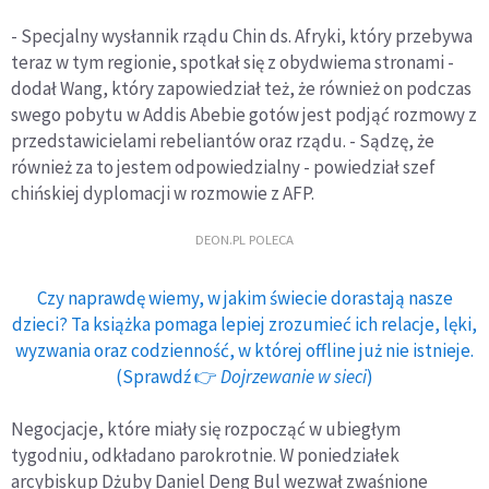
- Specjalny wysłannik rządu Chin ds. Afryki, który przebywa
teraz w tym regionie, spotkał się z obydwiema stronami -
dodał Wang, który zapowiedział też, że również on podczas
swego pobytu w Addis Abebie gotów jest podjąć rozmowy z
przedstawicielami rebeliantów oraz rządu. - Sądzę, że
również za to jestem odpowiedzialny - powiedział szef
chińskiej dyplomacji w rozmowie z AFP.
DEON.PL POLECA
Czy naprawdę wiemy, w jakim świecie dorastają nasze
dzieci? Ta książka pomaga lepiej zrozumieć ich relacje, lęki,
wyzwania oraz codzienność, w której offline już nie istnieje.
(Sprawdź 👉
Dojrzewanie w sieci
)
Negocjacje, które miały się rozpocząć w ubiegłym
tygodniu, odkładano parokrotnie. W poniedziałek
arcybiskup Dżuby Daniel Deng Bul wezwał zwaśnione