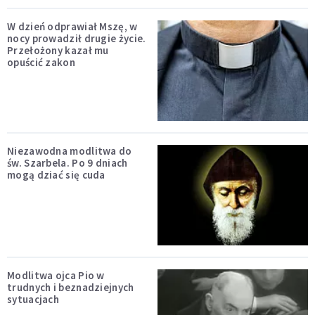
W dzień odprawiał Mszę, w
nocy prowadził drugie życie.
Przełożony kazał mu
opuścić zakon
Niezawodna modlitwa do
św. Szarbela. Po 9 dniach
mogą dziać się cuda
Modlitwa ojca Pio w
trudnych i beznadziejnych
sytuacjach