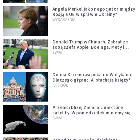
Angela Merkel jako negocjator między
Rosją a UE w sprawie Ukrainy?
WYDARZENIA
Donald Trump w Chinach. Zabrał ze
sobą szefa Apple, Boeinga, Mety i
Muska
ŚWIAT
Dolina Krzemowa puka do Watykanu.
Dlaczego giganci AI słuchają księży?
KOŚCIÓŁ
Przeleci bliżej Ziemi niż niektóre
satelity. W poniedziałek miniemy się z
asteroidą, która poprzedzi znacznie
ŚWIAT
większego "gościa"