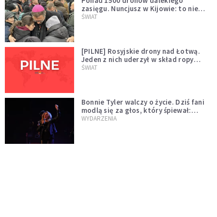
Ponad 1500 dronów dalekiego
zasięgu. Nuncjusz w Kijowie: to nie
wygląda na wolę zakończenia wojny
ŚWIAT
[PILNE] Rosyjskie drony nad Łotwą.
Jeden z nich uderzył w skład ropy
naftowej
ŚWIAT
Bonnie Tyler walczy o życie. Dziś fani
modlą się za głos, który śpiewał:
"Lord, help me"
WYDARZENIA