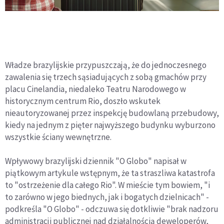
Władze brazylijskie przypuszczają, że do jednoczesnego
zawalenia się trzech sąsiadujących z sobą gmachów przy
placu Cinelandia, niedaleko Teatru Narodowego w
historycznym centrum Rio, doszło wskutek
nieautoryzowanej przez inspekcję budowlaną przebudowy,
kiedy na jednym z pięter najwyższego budynku wyburzono
wszystkie ściany wewnętrzne.
Wpływowy brazylijski dziennik "O Globo" napisał w
piątkowym artykule wstępnym, że ta straszliwa katastrofa
to "ostrzeżenie dla całego Rio". W mieście tym bowiem, "i
to zarówno w jego biednych, jak i bogatych dzielnicach" -
podkreśla "O Globo" - odczuwa się dotkliwie "brak nadzoru
administracji publicznej nad działalnością deweloperów,