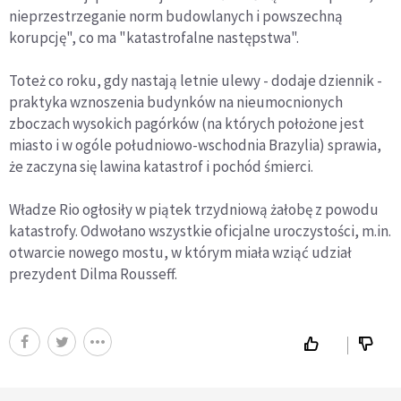
nieprzestrzeganie norm budowlanych i powszechną
korupcję", co ma "katastrofalne następstwa".
Toteż co roku, gdy nastają letnie ulewy - dodaje dziennik -
praktyka wznoszenia budynków na nieumocnionych
zboczach wysokich pagórków (na których położone jest
miasto i w ogóle południowo-wschodnia Brazylia) sprawia,
że zaczyna się lawina katastrof i pochód śmierci.
Władze Rio ogłosiły w piątek trzydniową żałobę z powodu
katastrofy. Odwołano wszystkie oficjalne uroczystości, m.in.
otwarcie nowego mostu, w którym miała wziąć udział
prezydent Dilma Rousseff.