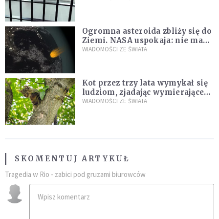
Ogromna asteroida zbliży się do
Ziemi. NASA uspokaja: nie ma
zagrożenia
WIADOMOŚCI ZE ŚWIATA
Kot przez trzy lata wymykał się
ludziom, zjadając wymierające
kaczki. W końcu popełnił
WIADOMOŚCI ZE ŚWIATA
fatalny błąd
SKOMENTUJ ARTYKUŁ
Tragedia w Rio - zabici pod gruzami biurowców