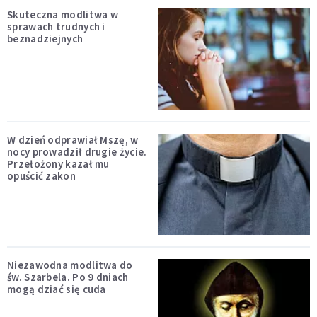
Skuteczna modlitwa w
sprawach trudnych i
beznadziejnych
W dzień odprawiał Mszę, w
nocy prowadził drugie życie.
Przełożony kazał mu
opuścić zakon
Niezawodna modlitwa do
św. Szarbela. Po 9 dniach
mogą dziać się cuda