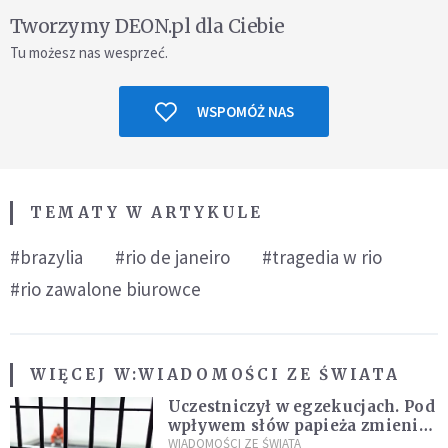
Tworzymy DEON.pl dla Ciebie
Tu możesz nas wesprzeć.
WSPOMÓŻ NAS
TEMATY W ARTYKULE
#brazylia
#rio de janeiro
#tragedia w rio
#rio zawalone biurowce
WIĘCEJ W:
WIADOMOŚCI ZE ŚWIATA
Uczestniczył w egzekucjach. Pod
wpływem słów papieża zmienił
zdanie
WIADOMOŚCI ZE ŚWIATA