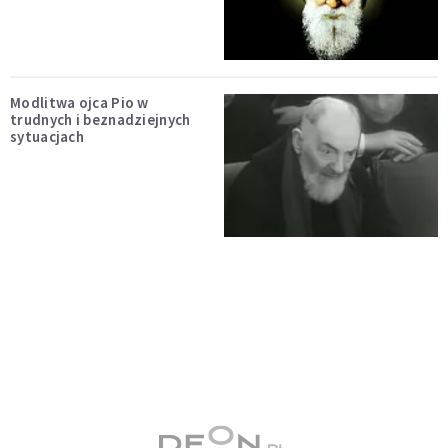
Modlitwa ojca Pio w
trudnych i beznadziejnych
sytuacjach