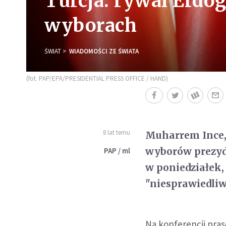
Turcja: rywal Erdo
wyborach
ŚWIAT
WIADOMOŚCI ZE ŚWIATA
(fot. PAP/EPA/PRESIDENTIAL PRESS OFFICE / HAND)
8 lat temu
Muharrem Ince,
wyborów prezyd
PAP / ml
w poniedziałek,
"niesprawiedliw
Na konferencji pra