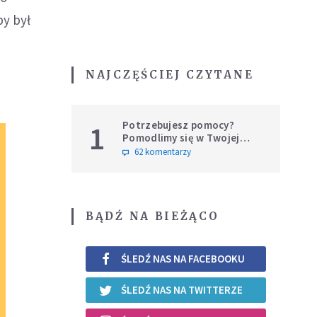
by był
NAJCZĘŚCIEJ CZYTANE
Potrzebujesz pomocy?
1
Pomodlimy się w Twojej
intencji
62 komentarzy
BĄDŹ NA BIEŻĄCO
ŚLEDŹ NAS NA FACEBOOKU
ŚLEDŹ NAS NA TWITTERZE