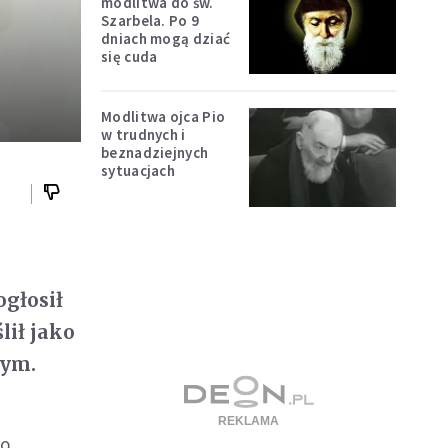
modlitwa do św.
Szarbela. Po 9
dniach mogą dziać
się cuda
Modlitwa ojca Pio
w trudnych i
beznadziejnych
sytuacjach
głosił
lił jako
nym.
do