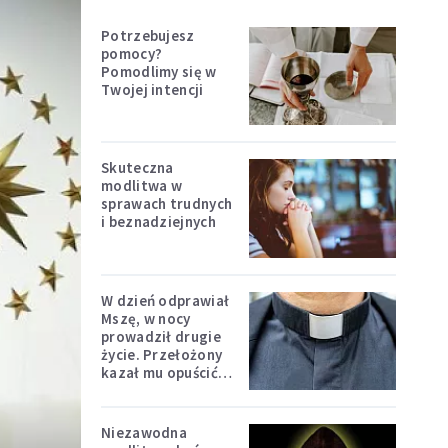
Potrzebujesz
pomocy?
Pomodlimy się w
Twojej intencji
Skuteczna
modlitwa w
sprawach trudnych
i beznadziejnych
W dzień odprawiał
Mszę, w nocy
prowadził drugie
życie. Przełożony
kazał mu opuścić
zakon
Niezawodna