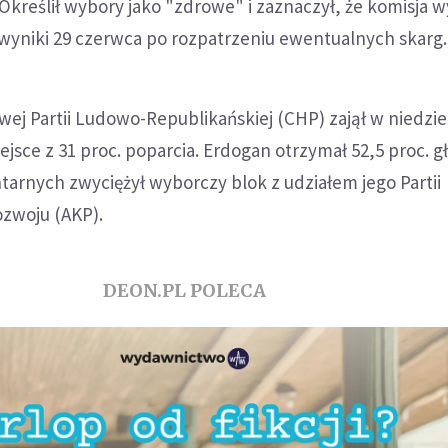
kreślił wybory jako "zdrowe" i zaznaczył, że komisja 
 wyniki 29 czerwca po rozpatrzeniu ewentualnych skarg.
wej Partii Ludowo-Republikańskiej (CHP) zajął w niedzi
jsce z 31 proc. poparcia. Erdogan otrzymał 52,5 proc. g
arnych zwyciężył wyborczy blok z udziałem jego Partii
ozwoju (AKP).
DEON.PL POLECA