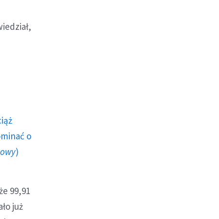
iedział,
ciąż
ominać o
howy
)
że 99,91
ło już