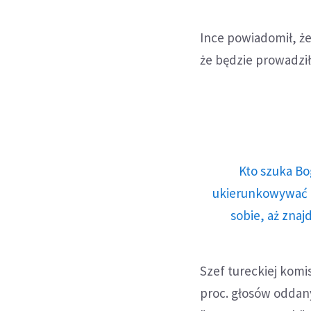
Ince powiadomił, że
że będzie prowadził
Kto szuka Bo
ukierunkowywać n
sobie, aż znaj
Szef tureckiej komi
proc. głosów oddan