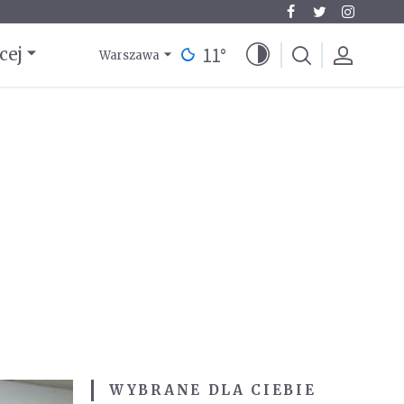
11
°
cej
Warszawa
WYBRANE DLA CIEBIE