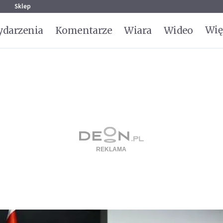
g
Sklep
Wię
darzenia
Komentarze
Wiara
Wideo