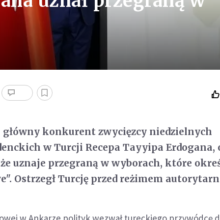
gana uznał przegraną w
 główny konkurent zwycięzcy niedzielnych
enckich w Turcji Recepa Tayyipa Erdogana, o
 że uznaje przegraną w wyborach, które okreś
e". Ostrzegł Turcję przed reżimem autorytar
sowej w Ankarze polityk wezwał tureckiego przywódcę 