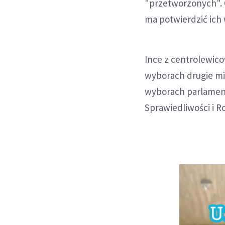
"przetworzonych". O
ma potwierdzić ich
Ince z centrolewico
wyborach drugie mie
wyborach parlament
Sprawiedliwości i R