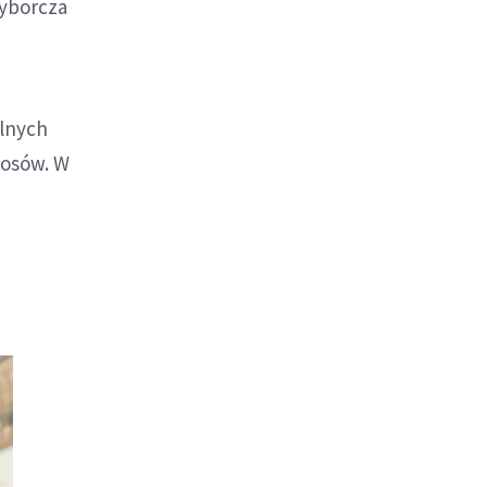
wyborcza
elnych
łosów. W