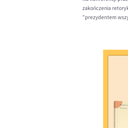
zakończenia retoryk
"prezydentem wszys