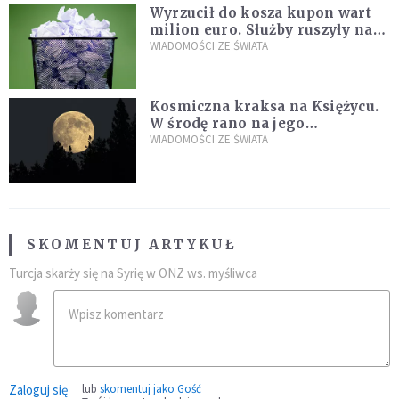
Wyrzucił do kosza kupon wart
milion euro. Służby ruszyły na
poszukiwania
WIADOMOŚCI ZE ŚWIATA
Kosmiczna kraksa na Księżycu.
W środę rano na jego
powierzchni dojdzie do
WIADOMOŚCI ZE ŚWIATA
niezwykłego zdarzenia
SKOMENTUJ ARTYKUŁ
Turcja skarży się na Syrię w ONZ ws. myśliwca
Zaloguj się
lub
skomentuj jako Gość