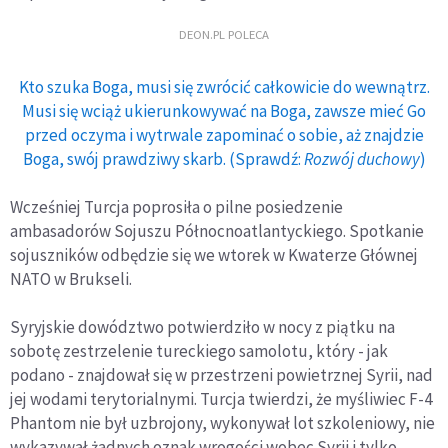
DEON.PL POLECA
Kto szuka Boga, musi się zwrócić całkowicie do wewnątrz.
Musi się wciąż ukierunkowywać na Boga, zawsze mieć Go
przed oczyma i wytrwale zapominać o sobie, aż znajdzie
Boga, swój prawdziwy skarb. (Sprawdź:
Rozwój duchowy
)
Wcześniej Turcja poprosiła o pilne posiedzenie
ambasadorów Sojuszu Północnoatlantyckiego. Spotkanie
sojuszników odbędzie się we wtorek w Kwaterze Głównej
NATO w Brukseli.
Syryjskie dowództwo potwierdziło w nocy z piątku na
sobotę zestrzelenie tureckiego samolotu, który - jak
podano - znajdował się w przestrzeni powietrznej Syrii, nad
jej wodami terytorialnymi. Turcja twierdzi, że myśliwiec F-4
Phantom nie był uzbrojony, wykonywał lot szkoleniowy, nie
wykazywał żadnych oznak wrogości wobec Syrii i tylko