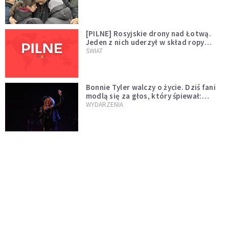
[PILNE] Rosyjskie drony nad Łotwą.
Jeden z nich uderzył w skład ropy
naftowej
ŚWIAT
Bonnie Tyler walczy o życie. Dziś fani
modlą się za głos, który śpiewał:
"Lord, help me"
WYDARZENIA