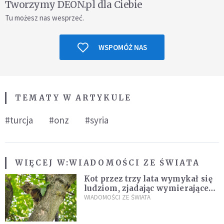
Tworzymy DEON.pl dla Ciebie
Tu możesz nas wesprzeć.
WSPOMÓŻ NAS
TEMATY W ARTYKULE
#turcja
#onz
#syria
WIĘCEJ W:
WIADOMOŚCI ZE ŚWIATA
Kot przez trzy lata wymykał się
ludziom, zjadając wymierające
kaczki. W końcu popełnił
WIADOMOŚCI ZE ŚWIATA
fatalny błąd