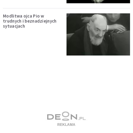
Modlitwa ojca Pio w
trudnych i beznadziejnych
sytuacjach