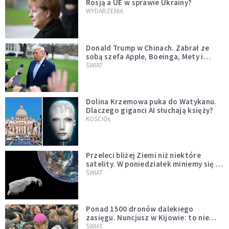
Rosją a UE w sprawie Ukrainy?
WYDARZENIA
Donald Trump w Chinach. Zabrał ze
sobą szefa Apple, Boeinga, Mety i
Muska
ŚWIAT
Dolina Krzemowa puka do Watykanu.
Dlaczego giganci AI słuchają księży?
KOŚCIÓŁ
Przeleci bliżej Ziemi niż niektóre
satelity. W poniedziałek miniemy się z
asteroidą, która poprzedzi znacznie
ŚWIAT
większego "gościa"
Ponad 1500 dronów dalekiego
zasięgu. Nuncjusz w Kijowie: to nie
wygląda na wolę zakończenia wojny
ŚWIAT