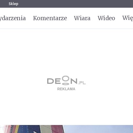
g
Sklep
Wię
darzenia
Komentarze
Wiara
Wideo