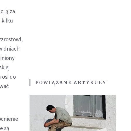
c ją za
 kilku
zrostowi,
 w dniach
miniony
kiej
rosi do
POWIĄZANE ARTYKUŁY
ować
ocnienie
e są