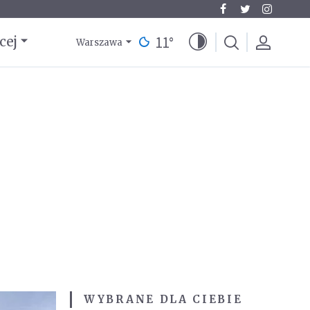
11
°
cej
Warszawa
WYBRANE DLA CIEBIE