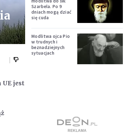
modlitwa do św.
Szarbela. Po 9
ia
dniach mogą dziać
się cuda
Modlitwa ojca Pio
w trudnych i
beznadziejnych
sytuacjach
 UE jest
ąż