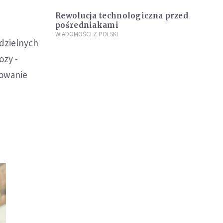
Rewolucja technologiczna przed
pośredniakami
WIADOMOŚCI Z POLSKI
edzielnych
ozy -
żowanie