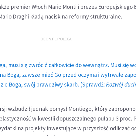
akże premier Włoch Mario Monti i prezes Europejskiego
ario Draghi kładą nacisk na reformy strukturalne.
DEON.PL POLECA
ga, musi się zwrócić całkowicie do wewnątrz. Musi się w
a Boga, zawsze mieć Go przed oczyma i wytrwale zap
dzie Boga, swój prawdziwy skarb. (Sprawdź:
Rozwój duc
sji wzbudził jednak pomysł Montiego, który zaproponow
 elastyczność w kwestii dopuszczalnego pułapu 3 proc. 
wydatki na projekty inwestujące w przyszłość odliczać o