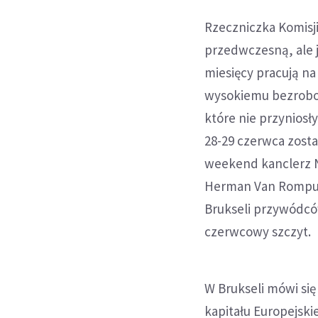
Rzeczniczka Komisji
przedwczesną, ale j
miesięcy pracują na
wysokiemu bezrobo
które nie przyniosł
28-29 czerwca zosta
weekend kanclerz N
Herman Van Rompuy 
Brukseli przywódcó
czerwcowy szczyt.
W Brukseli mówi si
kapitału Europejsk