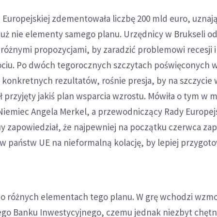
 Europejskiej zdementowała liczbę 200 mld euro, uznają
uż nie elementy samego planu. Urzędnicy w Brukseli od
 różnymi propozycjami, by zaradzić problemowi recesji i
ciu. Po dwóch tegorocznych szczytach poświęconych w
y konkretnych rezultatów, rośnie presja, by na szczycie
ł przyjęty jakiś plan wsparcia wzrostu. Mówiła o tym w 
iemiec Angela Merkel, a przewodniczący Rady Europejs
zapowiedział, że najpewniej na początku czerwca zap
w państw UE na nieformalną kolację, by lepiej przygot
ę o różnych elementach tego planu. W grę wchodzi wzm
iego Banku Inwestycyjnego, czemu jednak niezbyt chętn