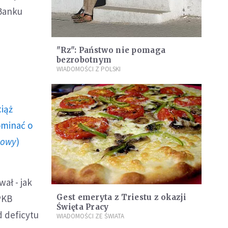
 Banku
"Rz": Państwo nie pomaga
bezrobotnym
WIADOMOŚCI Z POLSKI
ciąż
ominać o
howy
)
ał - jak
PKB
Gest emeryta z Triestu z okazji
Święta Pracy
d deficytu
WIADOMOŚCI ZE ŚWIATA