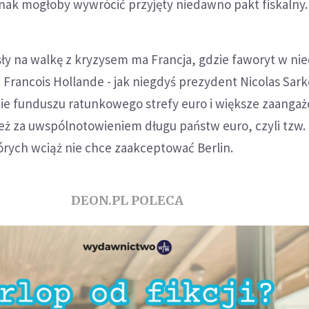
dnak mogłoby wywrócić przyjęty niedawno pakt fiskalny.
ły na walkę z kryzysem ma Francja, gdzie faworyt w ni
 Francois Hollande - jak niegdyś prezydent Nicolas Sark
nie funduszu ratunkowego strefy euro i większe zaanga
eż za uwspólnotowieniem długu państw euro, czyli tzw.
órych wciąż nie chce zaakceptować Berlin.
DEON.PL POLECA