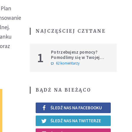
 Plan
ansowanie
lnej.
NAJCZĘŚCIEJ CZYTANE
Banku
 oraz
Potrzebujesz pomocy?
1
Pomodlimy się w Twojej
intencji
62 komentarzy
BĄDŹ NA BIEŻĄCO
ŚLEDŹ NAS NA FACEBOOKU
ŚLEDŹ NAS NA TWITTERZE