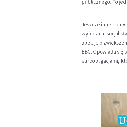
publicznego. To je
Jeszcze inne pomys
wyborach socjalista
apeluje o zwiększe
EBC. Opowiada się t
euroobligacjami, kt