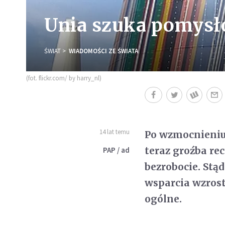
Unia szuka pomysł
ŚWIAT
WIADOMOŚCI ZE ŚWIATA
(fot. flickr.com/ by harry_nl)
14 lat temu
Po wzmocnieniu
teraz groźba rec
PAP / ad
bezrobocie. Stąd
wsparcia wzrost
ogólne.