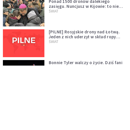
Ponad 1500 dronów dalekiego
zasięgu. Nuncjusz w Kijowie: to nie
wygląda na wolę zakończenia wojny
ŚWIAT
[PILNE] Rosyjskie drony nad Łotwą.
Jeden z nich uderzył w skład ropy
naftowej
ŚWIAT
Bonnie Tyler walczy o życie. Dziś fani
modlą się za głos, który śpiewał:
"Lord, help me"
WYDARZENIA