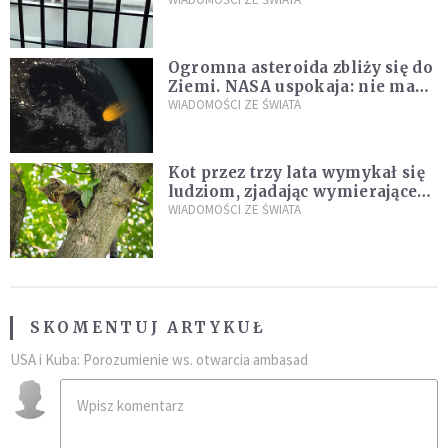
zdanie
Ogromna asteroida zbliży się do
Ziemi. NASA uspokaja: nie ma
zagrożenia
WIADOMOŚCI ZE ŚWIATA
Kot przez trzy lata wymykał się
ludziom, zjadając wymierające
kaczki. W końcu popełnił
WIADOMOŚCI ZE ŚWIATA
fatalny błąd
SKOMENTUJ ARTYKUŁ
USA i Kuba: Porozumienie ws. otwarcia ambasad