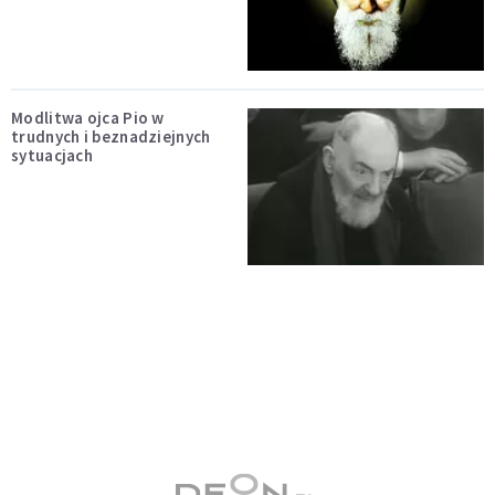
Modlitwa ojca Pio w
trudnych i beznadziejnych
sytuacjach