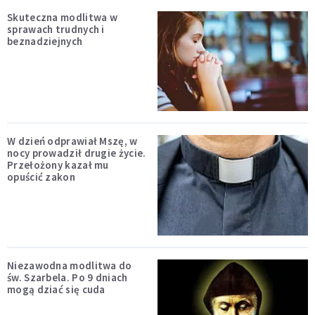
Skuteczna modlitwa w
sprawach trudnych i
beznadziejnych
W dzień odprawiał Mszę, w
nocy prowadził drugie życie.
Przełożony kazał mu
opuścić zakon
Niezawodna modlitwa do
św. Szarbela. Po 9 dniach
mogą dziać się cuda