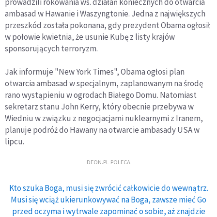
prowadzili rokowania ws. działań koniecznych do otwarcia
ambasad w Hawanie i Waszyngtonie. Jedna z największych
przeszkód została pokonana, gdy prezydent Obama ogłosił
w połowie kwietnia, że usunie Kubę z listy krajów
sponsorujących terroryzm.
Jak informuje "New York Times", Obama ogłosi plan
otwarcia ambasad w specjalnym, zaplanowanym na środę
rano wystąpieniu w ogrodach Białego Domu. Natomiast
sekretarz stanu John Kerry, który obecnie przebywa w
Wiedniu w związku z negocjacjami nuklearnymi z Iranem,
planuje podróż do Hawany na otwarcie ambasady USA w
lipcu.
DEON.PL POLECA
Kto szuka Boga, musi się zwrócić całkowicie do wewnątrz.
Musi się wciąż ukierunkowywać na Boga, zawsze mieć Go
przed oczyma i wytrwale zapominać o sobie, aż znajdzie