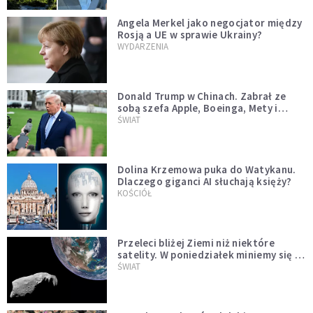
Angela Merkel jako negocjator między
Rosją a UE w sprawie Ukrainy?
WYDARZENIA
Donald Trump w Chinach. Zabrał ze
sobą szefa Apple, Boeinga, Mety i
Muska
ŚWIAT
Dolina Krzemowa puka do Watykanu.
Dlaczego giganci AI słuchają księży?
KOŚCIÓŁ
Przeleci bliżej Ziemi niż niektóre
satelity. W poniedziałek miniemy się z
asteroidą, która poprzedzi znacznie
ŚWIAT
większego "gościa"