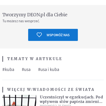
Tworzymy DEON.pl dla Ciebie
Tu możesz nas wesprzeć.
WSPOMÓŻ NAS
TEMATY W ARTYKULE
#kuba
#usa
#usa i kuba
WIĘCEJ W:
WIADOMOŚCI ZE ŚWIATA
Uczestniczył w egzekucjach. Pod
wpływem słów papieża zmienił
WIADOMOŚCI ZE ŚWIATA