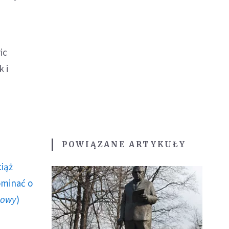
ic
 i
POWIĄZANE ARTYKUŁY
ciąż
ominać o
howy
)