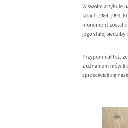
W swoim artykule n
latach 1984-1993, k
monument został po
jego stałej siedziby
Przypomniał też, że
z uznaniem mówili o
sprzeciwiali się na