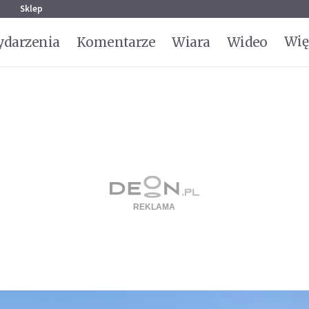
g
Sklep
Wię
darzenia
Komentarze
Wiara
Wideo