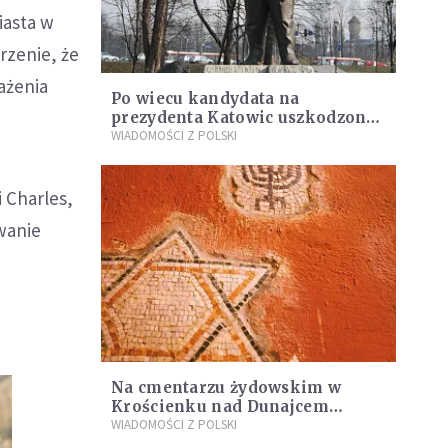
iasta w
rzenie, że
ażenia
Po wiecu kandydata na
prezydenta Katowic uszkodzony
pomnik Ziętka
WIADOMOŚCI Z POLSKI
i Charles,
wanie
Na cmentarzu żydowskim w
Krościenku nad Dunajcem
odsłonięto pomnik 256 ofiar
WIADOMOŚCI Z POLSKI
Holokaustu