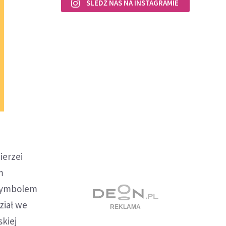
ŚLEDŹ NAS NA INSTAGRAMIE
ierzei
m
 symbolem
ział we
kiej