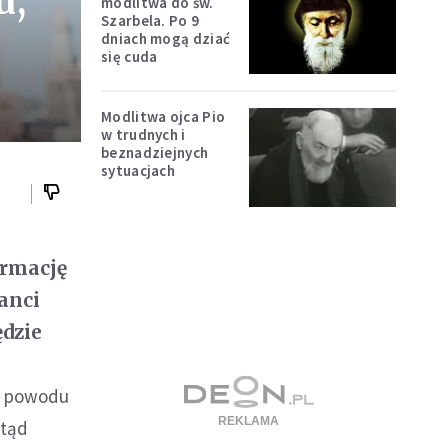
u,
modlitwa do św.
Szarbela. Po 9
dniach mogą dziać
się cuda
Modlitwa ojca Pio
w trudnych i
beznadziejnych
sytuacjach
ormację
anci
ędzie
Z powodu
mtąd