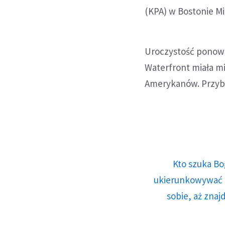
(KPA) w Bostonie Mi
Uroczystość ponown
Waterfront miała mi
Amerykanów. Przybył
Kto szuka Bo
ukierunkowywać n
sobie, aż znaj