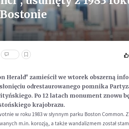
nci", usunięty z 1983 rok
 Bostonie
n Herald" zamieścił we wtorek obszerną inf
łonięciu odrestaurowanego pomnika Partyz
Pityńskiego. Po 12 latach monument znowu b
tońskiego krajobrazu.
rwotnie w roku 1983 w słynnym parku Boston Common. 
anych m.in. korozją, a także wandalizmem został sta