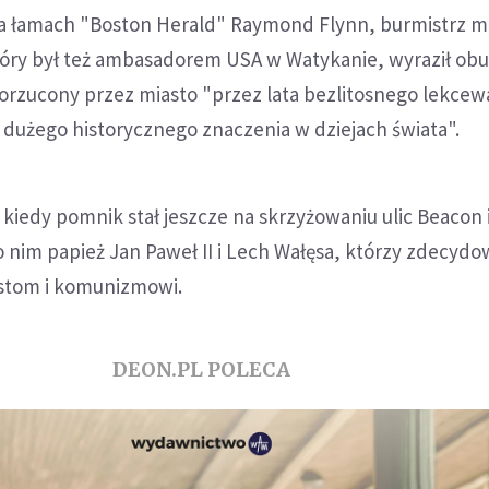
a łamach "Boston Herald" Raymond Flynn, burmistrz m
tóry był też ambasadorem USA w Watykanie, wyraził obu
rzucony przez miasto "przez lata bezlitosnego lekcew
 i dużego historycznego znaczenia w dziejach świata".
 kiedy pomnik stał jeszcze na skrzyżowaniu ulic Beacon 
 nim papież Jan Paweł II i Lech Wałęsa, którzy zdecydo
zistom i komunizmowi.
DEON.PL POLECA