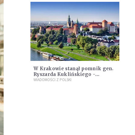
W Krakowie stanął pomnik gen.
Ryszarda Kuklińskiego -
uroczyste odsłonięcie 4 czerwca
WIADOMOŚCI Z POLSKI