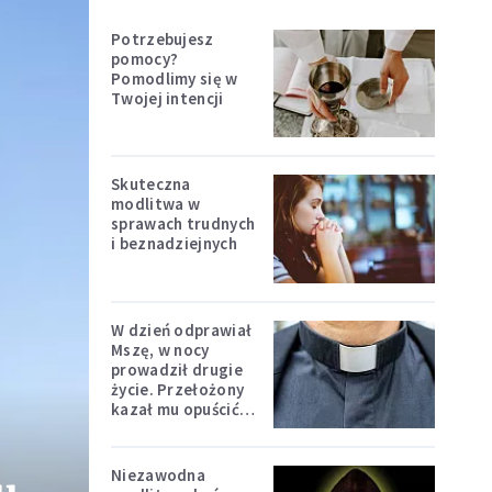
Potrzebujesz
pomocy?
Pomodlimy się w
Twojej intencji
Skuteczna
modlitwa w
sprawach trudnych
i beznadziejnych
W dzień odprawiał
Mszę, w nocy
prowadził drugie
życie. Przełożony
kazał mu opuścić
zakon
Niezawodna