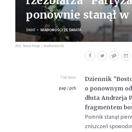
rzeźbiarza "Partyza
ponownie stanął w
ŚWIAT
WIADOMOŚCI ZE ŚWIATA
(fot. Steve Heap / shutterstock)
7 lat temu
Dziennik "Bosto
o ponownym ods
pap / pch
dłuta Andrzeja 
fragmentem bos
Pomnik stanął pie
zniszczeń spowodow