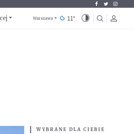
11
°
cej
Warszawa
WYBRANE DLA CIEBIE