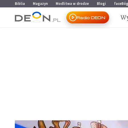
Przejdź do menu głównego
Przejdź do treści
Biblia
Magazyn
Modlitwa w drodze
Blogi
faceBó
Wy
Radio DEON