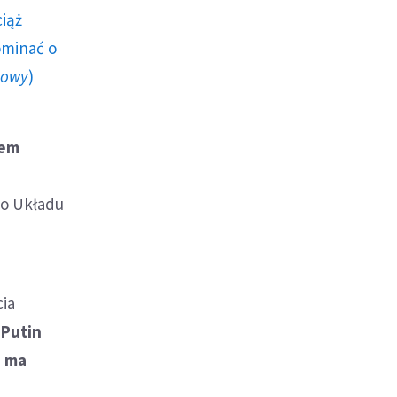
ciąż
ominać o
howy
)
iem
go Układu
cia
.
Putin
e ma