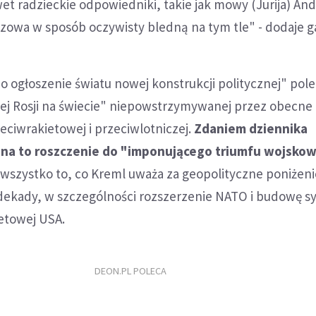
et radzieckie odpowiedniki, takie jak mowy (Jurija) A
czowa w sposób oczywisty bledną na tym tle" - dodaje g
 o ogłoszenie światu nowej konstrukcji politycznej" pole
ej Rosji na świecie" niepowstrzymywanej przez obecne i
ciwrakietowej i przeciwlotniczej.
Zdaniem dziennika
na to roszczenie do "imponującego triumfu wojsko
wszystko to, co Kreml uważa za geopolityczne poniżeni
dekady, w szczególności rozszerzenie NATO i budowę 
etowej USA.
DEON.PL POLECA