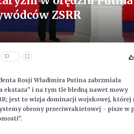
taryzm w orędziu Putina
zywódców ZSRR
denta Rosji Władimira Putina zabrzmiała
a ekstaza" i na tym tle bledną nawet mowy
; jest to wizja dominacji wojskowej, której 
ystemy obrony przeciwrakietowej - pisze w 
mosti".