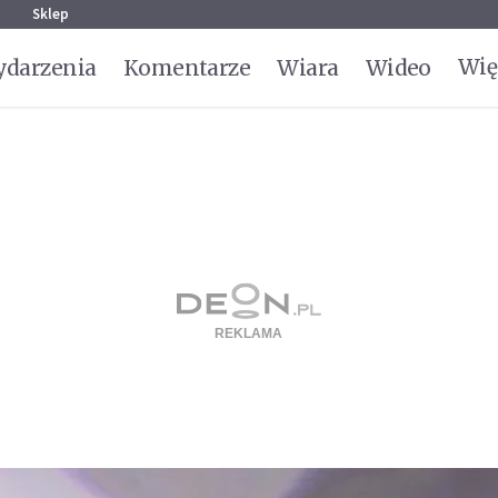
g
Sklep
Wię
darzenia
Komentarze
Wiara
Wideo