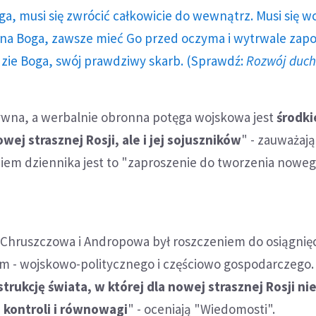
ga, musi się zwrócić całkowicie do wewnątrz. Musi się w
a Boga, zawsze mieć Go przed oczyma i wytrwale zap
dzie Boga, swój prawdziwy skarb. (Sprawdź:
Rozwój duc
sywna, a werbalnie obronna potęga wojskowa jest
środk
wej strasznej Rosji, ale i jej sojuszników
" - zauważają
iem dziennika jest to "zaproszenie do tworzenia nowe
 Chruszczowa i Andropowa był roszczeniem do osiągnię
m - wojskowo-politycznego i częściowo gospodarczego
trukcję świata, w której dla nowej strasznej Rosji ni
 kontroli i równowagi
" - oceniają "Wiedomosti".