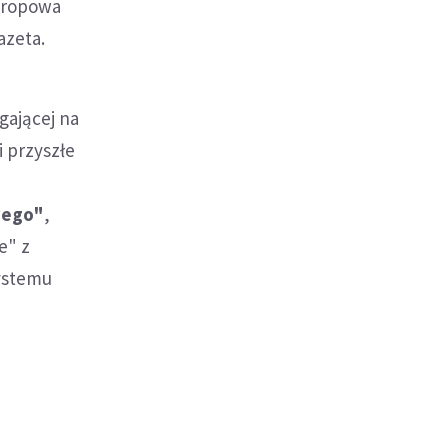
ndropowa
azeta.
gającej na
 przyszłe
wego"
,
e" z
systemu