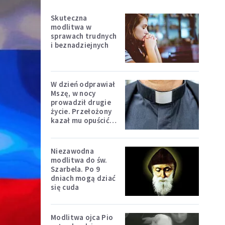
Skuteczna
modlitwa w
sprawach trudnych
i beznadziejnych
W dzień odprawiał
Mszę, w nocy
prowadził drugie
życie. Przełożony
kazał mu opuścić
zakon
Niezawodna
modlitwa do św.
Szarbela. Po 9
dniach mogą dziać
się cuda
Modlitwa ojca Pio