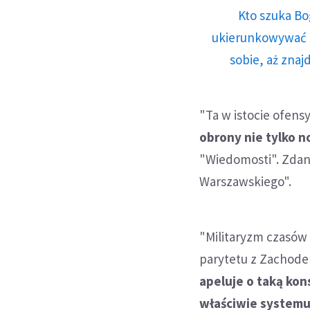
Kto szuka Bo
ukierunkowywać n
sobie, aż znaj
"Ta w istocie ofen
obrony nie tylko no
"Wiedomosti". Zdan
Warszawskiego".
"Militaryzm czasów
parytetu z Zachode
apeluje o taką kons
właściwie systemu