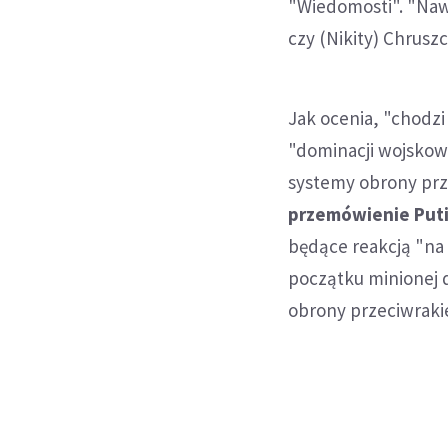
"Wiedomosti". "Naw
czy (Nikity) Chrusz
Jak ocenia, "chodzi
"dominacji wojskow
systemy obrony prze
przemówienie Puti
będące reakcją "na 
początku minionej 
obrony przeciwraki