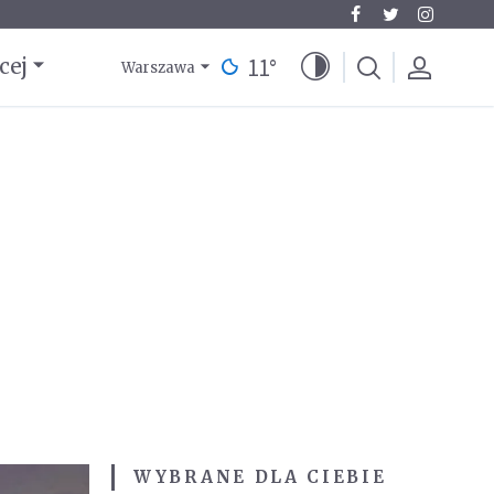
11
°
cej
Warszawa
WYBRANE DLA CIEBIE