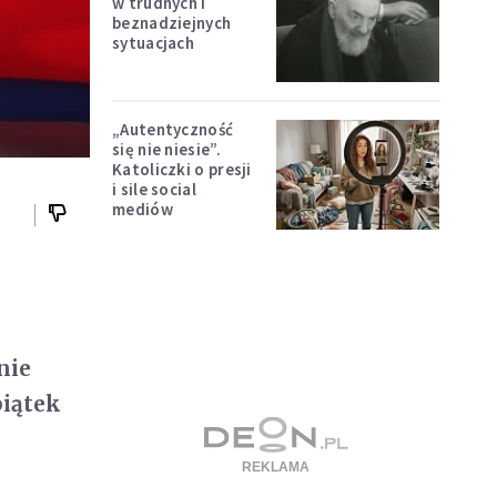
w trudnych i
beznadziejnych
sytuacjach
„Autentyczność
się nie niesie”.
Katoliczki o presji
i sile social
mediów
nie
piątek