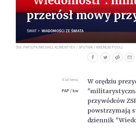
"Wiedomosti": mili
przerósł mowy pr
ŚWIAT
WIADOMOŚCI ZE ŚWIATA
(fot. PAP/EPA/MICHAEL KLIMENTYEV / SPUTNIK / KREMLIN POOL)
8 lat temu
W orędziu prezy
"militarystyczn
PAP / kw
przywódców ZSRR
powstrzymają s
dziennik "Wiedo