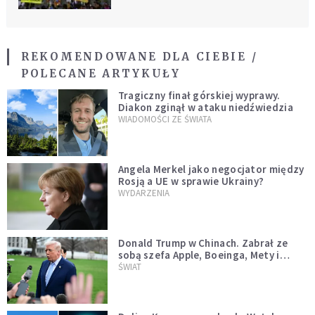
REKOMENDOWANE DLA CIEBIE /
POLECANE ARTYKUŁY
Tragiczny finał górskiej wyprawy.
Diakon zginął w ataku niedźwiedzia
WIADOMOŚCI ZE ŚWIATA
Angela Merkel jako negocjator między
Rosją a UE w sprawie Ukrainy?
WYDARZENIA
Donald Trump w Chinach. Zabrał ze
sobą szefa Apple, Boeinga, Mety i
Muska
ŚWIAT