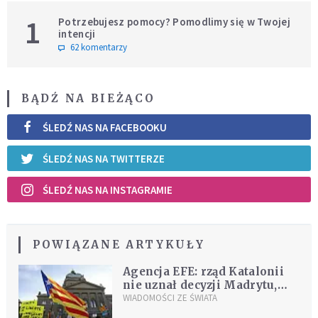
1
Potrzebujesz pomocy? Pomodlimy się w Twojej
intencji
62 komentarzy
BĄDŹ NA BIEŻĄCO
ŚLEDŹ NAS NA FACEBOOKU
ŚLEDŹ NAS NA TWITTERZE
ŚLEDŹ NAS NA INSTAGRAMIE
POWIĄZANE ARTYKUŁY
Agencja EFE: rząd Katalonii
nie uznał decyzji Madrytu,
chce działać nadal
WIADOMOŚCI ZE ŚWIATA