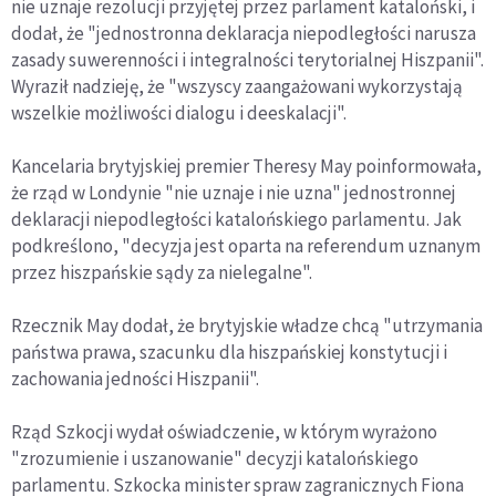
nie uznaje rezolucji przyjętej przez parlament kataloński, i
dodał, że "jednostronna deklaracja niepodległości narusza
zasady suwerenności i integralności terytorialnej Hiszpanii".
Wyraził nadzieję, że "wszyscy zaangażowani wykorzystają
wszelkie możliwości dialogu i deeskalacji".
Kancelaria brytyjskiej premier Theresy May poinformowała,
że rząd w Londynie "nie uznaje i nie uzna" jednostronnej
deklaracji niepodległości katalońskiego parlamentu. Jak
podkreślono, "decyzja jest oparta na referendum uznanym
przez hiszpańskie sądy za nielegalne".
Rzecznik May dodał, że brytyjskie władze chcą "utrzymania
państwa prawa, szacunku dla hiszpańskiej konstytucji i
zachowania jedności Hiszpanii".
Rząd Szkocji wydał oświadczenie, w którym wyrażono
"zrozumienie i uszanowanie" decyzji katalońskiego
parlamentu. Szkocka minister spraw zagranicznych Fiona