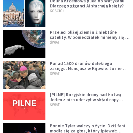
Dolina Krzemowa puka do Watykanu.
Dlaczego giganci AI słuchają księży?
KOŚCIÓŁ
Przeleci bliżej Ziemi niż niektóre
satelity. W poniedziałek miniemy się z
asteroidą, która poprzedzi znacznie
ŚWIAT
większego "gościa"
Ponad 1500 dronów dalekiego
zasięgu. Nuncjusz w Kijowie: to nie
wygląda na wolę zakończenia wojny
ŚWIAT
[PILNE] Rosyjskie drony nad Łotwą.
Jeden z nich uderzył w skład ropy
naftowej
ŚWIAT
Bonnie Tyler walczy o życie. Dziś fani
modlą się za głos, który śpiewał: