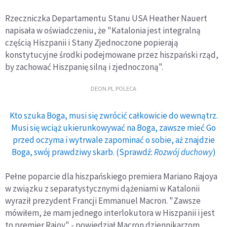
Rzeczniczka Departamentu Stanu USA Heather Nauert
napisała w oświadczeniu, że "Katalonia jest integralną
częścią Hiszpanii i Stany Zjednoczone popierają
konstytucyjne środki podejmowane przez hiszpański rząd,
by zachować Hiszpanię silną i zjednoczoną".
DEON.PL POLECA
Kto szuka Boga, musi się zwrócić całkowicie do wewnątrz.
Musi się wciąż ukierunkowywać na Boga, zawsze mieć Go
przed oczyma i wytrwale zapominać o sobie, aż znajdzie
Boga, swój prawdziwy skarb. (Sprawdź:
Rozwój duchowy
)
Pełne poparcie dla hiszpańskiego premiera Mariano Rajoya
w związku z separatystycznymi dążeniami w Katalonii
wyraził prezydent Francji Emmanuel Macron. "Zawsze
mówiłem, że mam jednego interlokutora w Hiszpanii i jest
to premier Rajoy" - powiedział Macron dziennikarzom