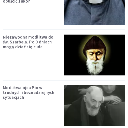
opuścić zakon
Niezawodna modlitwa do
św. Szarbela. Po 9 dniach
mogą dziać się cuda
Modlitwa ojca Pio w
trudnych i beznadziejnych
sytuacjach