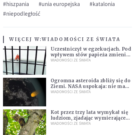
#hiszpania
#unia europejska
#katalonia
#niepodległość
WIĘCEJ W:
WIADOMOŚCI ZE ŚWIATA
Uczestniczył w egzekucjach. Pod
wpływem słów papieża zmienił
zdanie
WIADOMOŚCI ZE ŚWIATA
Ogromna asteroida zbliży się do
Ziemi. NASA uspokaja: nie ma
zagrożenia
WIADOMOŚCI ZE ŚWIATA
Kot przez trzy lata wymykał się
ludziom, zjadając wymierające
kaczki. W końcu popełnił
WIADOMOŚCI ZE ŚWIATA
fatalny błąd